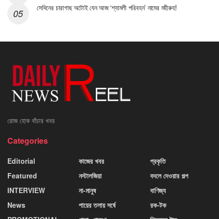
সেদিনের চারাগাছ অটোই যেন আজ ‘শ্যামলী পরিবহন’ নামের মহীরুহ!
রোজ হোক বাঁচার খবর
Categories
Editorial
কাজের খবর
প্রকৃতি
Featured
নস্টালজিয়া
বদলে দেওয়ার গল্প
INTERVIEW
না-মানুষ
বাণিজ্য
News
পায়ের তলায় সর্ষে
রক-টক