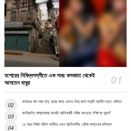
যশোরের নিষিদ্ধপল্লীতে এক সময় কলকাতা থেকেই
আসতেন বাবুরা
খাবারের মান আর দাম, দুয়ের জন্য এখনও ভিড় জমে শতাব্দী প্রাচীন দত্ত কেবিনে
কংক্রিটের সাম্রাজ্যের মাঝেই ব্যতিক্রমী নজির হাওড়ার ‘দক্ষিণের ডুয়ার্স’
২৫ বছর নির্জন দ্বীপে কাটিয়ে এখন প্রতিবেশীর খোঁজে বাস্তবের রবিনসন