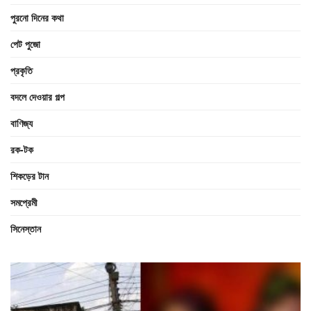
পুরনো দিনের কথা
পেট পুজো
প্রকৃতি
বদলে দেওয়ার গল্প
বাণিজ্য
রক-টক
শিকড়ের টান
সমপ্রেমী
সিনেস্তান