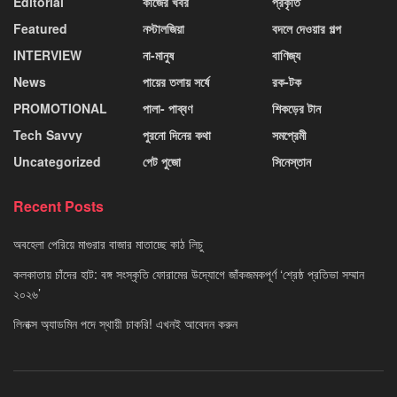
Editorial
কাজের খবর
প্রকৃতি
Featured
নস্টালজিয়া
বদলে দেওয়ার গল্প
INTERVIEW
না-মানুষ
বাণিজ্য
News
পায়ের তলায় সর্ষে
রক-টক
PROMOTIONAL
পালা- পাব্বণ
শিকড়ের টান
Tech Savvy
পুরনো দিনের কথা
সমপ্রেমী
Uncategorized
পেট পুজো
সিনেস্তান
Recent Posts
অবহেলা পেরিয়ে মাগুরার বাজার মাতাচ্ছে কাঠ লিচু
কলকাতায় চাঁদের হাট: বঙ্গ সংস্কৃতি ফোরামের উদ্যোগে জাঁকজমকপূর্ণ ‘শ্রেষ্ঠ প্রতিভা সম্মান
২০২৬’
লিনাক্স অ্যাডমিন পদে স্থায়ী চাকরি! এখনই আবেদন করুন