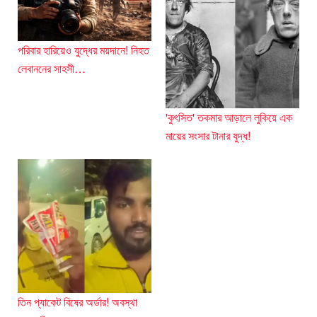
পরিবার হারিয়েও যুদ্ধের ময়দানে! নিহত
লেবাননের সাহসী…
'কুৎসিত' তকমার আড়ালে লুকিয়ে এক
মায়ের সংসার টানার যুদ্ধ!
তিন প্যাকেট বিষের অর্ডার! অবস্থা