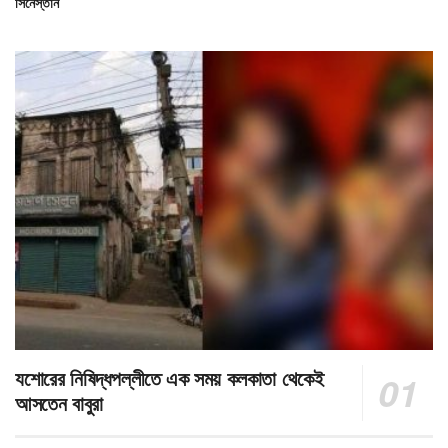
সিনেস্তান
যশোরের নিষিদ্ধপল্লীতে এক সময় কলকাতা থেকেই
আসতেন বাবুরা