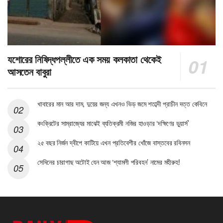
যশোরের নিষিদ্ধপল্লীতে এক সময় কলকাতা থেকেই
আসতেন বাবুরা
খাবারের মান আর দাম, দুয়ের জন্য এখনও ভিড় জমে শতাব্দী প্রাচীন দত্ত কেবিনে
কংক্রিটের সাম্রাজ্যের মাঝেই ব্যতিক্রমী নজির হাওড়ার ‘দক্ষিণের ডুয়ার্স’
২৫ বছর নির্জন দ্বীপে কাটিয়ে এখন প্রতিবেশীর খোঁজে বাস্তবের রবিনসন
সেদিনের চারাগাছ অটোই যেন আজ ‘শ্যামলী পরিবহন’ নামের মহীরুহ!