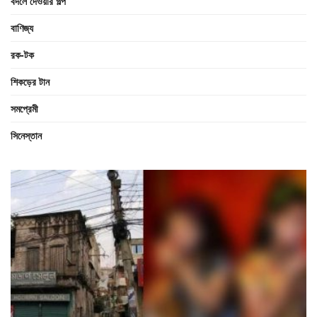
বদলে দেওয়ার গল্প
বাণিজ্য
রক-টক
শিকড়ের টান
সমপ্রেমী
সিনেস্তান