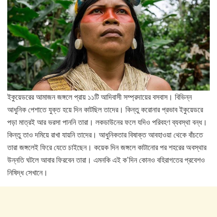
ইকুয়েডরের আমাজন জঙ্গলে প্রায় ১১টি আদিবাসী সম্প্রদায়ের বসবাস। বিভিন্ন
আধুনিক পেশাতে যুক্ত হয়ে দিন কাটছিল তাদের। কিন্তু করোনার প্রভাব ইকুয়েডরে
পড়া মাত্রই আর ভরসা পাননি তারা। লকডাউনের ফলে যদিও পরিবহণ ব্যবস্থা বন্ধ।
কিন্তু তাও দমিয়ে রাখা যায়নি তাদের। আধুনিকতার বিষাক্ত আবহাওয়া থেকে বাঁচতে
তারা জঙ্গলেই ফিরে যেতে চাইছেন। কয়েক দিন জঙ্গলে কাটানোর পর শহরের অবস্থার
উন্নতি ঘটলে আবার ফিরবেন তারা। এমনকি এই ক’দিন কোনও বহিরাগতের প্রবেশও
নিষিদ্ধ সেখানে।