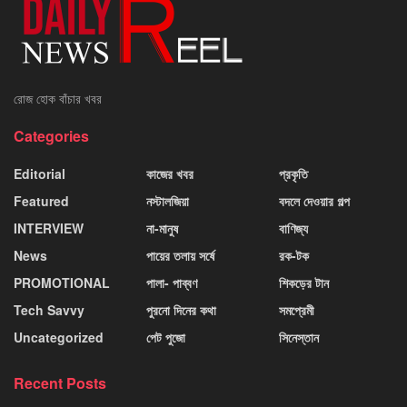
রোজ হোক বাঁচার খবর
Categories
Editorial
কাজের খবর
প্রকৃতি
Featured
নস্টালজিয়া
বদলে দেওয়ার গল্প
INTERVIEW
না-মানুষ
বাণিজ্য
News
পায়ের তলায় সর্ষে
রক-টক
PROMOTIONAL
পালা- পাব্বণ
শিকড়ের টান
Tech Savvy
পুরনো দিনের কথা
সমপ্রেমী
Uncategorized
পেট পুজো
সিনেস্তান
Recent Posts