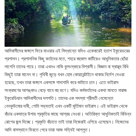
আদিবাসীদের জঙ্গলে ফিরে যাওয়ার এই সিদ্ধান্তে যদিও একেবারেই হতাশ ইকুয়েডরের
প্রশাসন। প্রশাসনিক কিছু কর্তাদের মতে, শহরে বহুকাল কাটিয়েও আধুনিকতার ছোঁয়া
লাগেনি তাদের গায়ে। তারা এখনও নাকি কুসংস্কারে বিশ্বাসী। বিজ্ঞান বা স্বাস্থ্য বিধি
কিছুই তারা মানেন না। পৃথিবী জুড়ে যখন হোম কোয়ারেন্টাইনে থাকার নির্দেশ দেওয়া
হয়েছে, তখন তারা জঙ্গলে একসঙ্গে গাদাগাদি করে কাটাতে চান। এতে ভাইরাস
সংক্রমণের আশঙ্কাও বেড়ে যাবে বহু গুণে। যদিও কর্মকর্তাদের একথা মানতে নারাজ
ইকুয়েডিয়ান আদিবাসীদের দলপতি। তাদের এক সদস্যা শ্রীমতী নেমেন্তো
নেনকুউমোর দাবী, গোটা সভ্যতাই এখন একটি মূর্তিমান ভাইরাস। এই ভাইরাস থেকে
বাঁচার একমাত্র উপায় প্রকৃতির কাছে আশ্রয় নেওয়া। অতিরিক্ত আধুনিকতাই বিভিন্ন
রোগের জন্ম দিচ্ছে। প্রকৃতি বাঁচাতে তাই তারা নিজেরাই এগিয়ে এসেছেন। নিজেদের
আদি বাসস্থানে ফিরতে পেরে তারা আজ সত্যিই আপ্লুত।