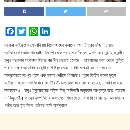
F
T
W
Li
a
wi
h
n
করোনা ভাইরাসের মোকাবিলায় বিশেষজ্ঞদের কপালে এখন চিন্তার ভাঁজ। চলছে
c
tt
at
k
প্রতিষেধক তৈরির প্রচেষ্টা। নির্দেশ মেনে প্রায় সারা বিশ্বও এখন কোয়ারেন্টাইনে বন্দী।
e
er
s
e
তবুও করোনার সংক্রমণ দিনের পর দিন বেড়েই চলেছে। ভাইরাসের কবল থেকে মুক্তি
b
A
dI
পায়নি দক্ষিণ আমেরিকার ছোট্ট দেশ ইকুয়েডরও। ইতিমধ্যেই এদেশে করোনা
o
p
n
আক্রান্তের সংখ্যা প্রায় এক হাজার পেরিয়ে গিয়েছে। প্রায় তিরিশ জনের মৃত্যু
ঘটেছে। করোনা প্রতিরোধে দেশটির সীমান্ত সিল করে দেওয়া হয়েছে। জারি হয়েছে
o
p
লকডাউনও। তবুও ইকুয়েডরের বাসিন্দা কিছু আদিবাসী মানুষজন আশ্বস্ত হতে পারছেন
k
না কিছুতেই। তাদের দলপতিদের কথা মেনে শহর ছেড়ে তারা ফিরে যাচ্ছেন আমাজনের
গভীর অরণ্যের দিকে, তাঁদের আদি বাসস্থানে।