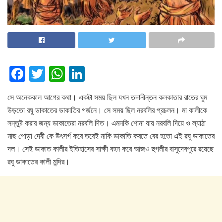
F
T
W
Li
a
wi
h
n
সে অনেককাল আগের কথা। একটা সময় ছিল যখন তদানীন্তন কলকাতার রাতের ঘুম
c
tt
at
k
উড়তো রঘু ডাকাতের ডাকাতির গর্জনে। সে সময় ছিল নরবলির প্রচলন। মা কালীকে
e
er
s
e
সন্তুষ্ট করার জন্য ডাকাতেরা নরবলি দিত। এমনকি শোনা যায় নরবলি দিয়ে ও ল্যাঠা
b
A
dI
মাছ পোড়া দেবী কে উৎসর্গ করে তবেই নাকি ডাকাতি করতে বের হতো এই রঘু ডাকাতের
o
p
n
দল। সেই ডাকাত কালীর ইতিহাসের সাক্ষী বহন করে আজও হুগলীর বাসুদেবপুরে রয়েছে
রঘু ডাকাতের কালী মন্দির।
o
p
k