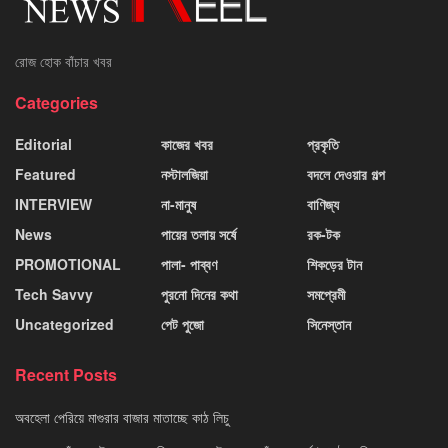
রোজ হোক বাঁচার খবর
Categories
Editorial
কাজের খবর
প্রকৃতি
Featured
নস্টালজিয়া
বদলে দেওয়ার গল্প
INTERVIEW
না-মানুষ
বাণিজ্য
News
পায়ের তলায় সর্ষে
রক-টক
PROMOTIONAL
পালা- পাব্বণ
শিকড়ের টান
Tech Savvy
পুরনো দিনের কথা
সমপ্রেমী
Uncategorized
পেট পুজো
সিনেস্তান
Recent Posts
অবহেলা পেরিয়ে মাগুরার বাজার মাতাচ্ছে কাঠ লিচু