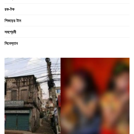
রক-টক
শিকড়ের টান
সমপ্রেমী
সিনেস্তান