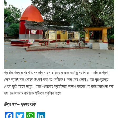
প্রাচীন গন্ধ মাখানো এমন নানান গল্প ছড়িয়ে রয়েছে এই মন্দির ঘিরে। আজও প্রথা
মেনে ল্যাটা মাছ পোড়া উৎসর্গ করা হয় দেবীকে। আর সেই ভোগ পেতে দূর-দূরান্ত
থেকে ছুটে আসে মানুষ। আর এভাবেই স্বমহিমায় আজও বছরের পর বছর আরাধনা করা
হয় এই ডাকাত কালীকে শক্তির প্রতীক রূপে।
চিত্র ঋণ – সুমঙ্গল সাহা
F
T
W
Li