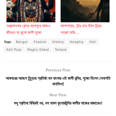
তন্ত্রসাধনার কেন্দ্র খড়মপুরে আজও
কালাপাহাড়, হিন্দু হয়ে উঠল হিন্দুর
জীবন্ত মা ভুসো কালী পুজো
শত্রু! নাকি…
Tags:
Bengal
Feature
History
Hooghly
Kali
Kali Puja
Raghu Dakat
Temple
Previous Post
আকবরের আমলে চুঁচুড়ায় প্রতিষ্ঠা হল বাংলার এই কালী মন্দির, পুজো দিলেন সেনাপতি
মানসিংহ!
Next Post
শুধু প্রতিমা বিক্রিই নয়, ধস নামল কুমোরটুলির কালীর সাজের বাজারেও!