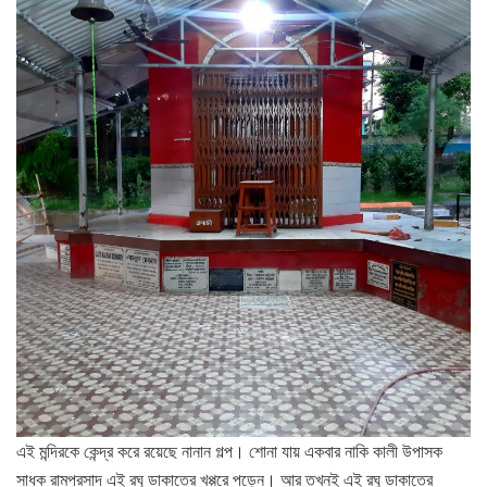
এই মন্দিরকে কেন্দ্র করে রয়েছে নানান গল্প। শোনা যায় একবার নাকি কালী উপাসক
সাধক রামপ্রসাদ এই রঘু ডাকাতের খপ্পরে পড়েন। আর তখনই এই রঘু ডাকাতের