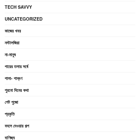
TECH SAVVY
UNCATEGORIZED
কাজের খবর
নস্টালজিয়া
না-মানুষ
পায়ের তলায় সর্ষে
পালা- পাব্বণ
পুরনো দিনের কথা
পেট পুজো
প্রকৃতি
বদলে দেওয়ার গল্প
বাণিজ্য