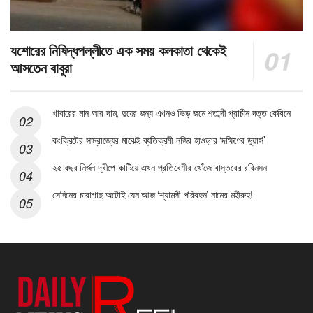
যশোরের নিষিদ্ধপল্লীতে এক সময় কলকাতা থেকেই
আসতেন বাবুরা
খাবারের মান আর দাম, দুয়ের জন্য এখনও ভিড় জমে শতাব্দী প্রাচীন দত্ত কেবিনে
কংক্রিটের সাম্রাজ্যের মাঝেই ব্যতিক্রমী নজির হাওড়ার ‘দক্ষিণের ডুয়ার্স’
২৫ বছর নির্জন দ্বীপে কাটিয়ে এখন প্রতিবেশীর খোঁজে বাস্তবের রবিনসন
সেদিনের চারাগাছ অটোই যেন আজ ‘শ্যামলী পরিবহন’ নামের মহীরুহ!