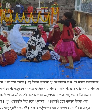
 রয়ে গেছে তার মাজার। বহু দিনের পুরোনো হওয়ার কারনে যখন এই মাজার সংস্কারের
 সংস্কারের পর নতুন রূপে সেজে উঠেছে এই মাজার। মাঘ মাসের ১ তারিখে এই মাজারে
ের উন্মোচন ঘটেছে এই বছরের ওরস অনুষ্ঠানেই। ওরস অনুষ্ঠানের দিন সকাল
। ধূপ, মোমবাতি দিয়ে চলে পূজার্চনা। পাশাপাশি চলে প্রসাদ বিতরণ এবং
িত হয় আড়ম্বরহীন ভাবেই। মাজার কর্তৃপক্ষের তরফে সকলকে পোস্টারের মাধ্যমে