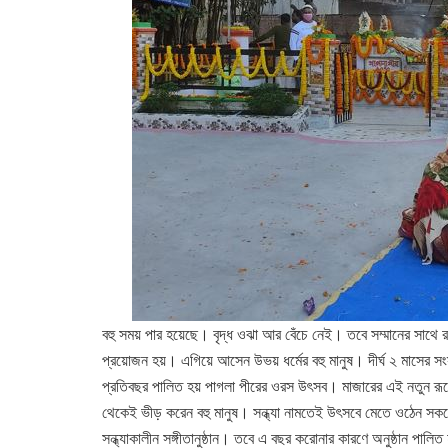
বহু সময় পার হয়েছে। বৃদ্ধ ওঝা আর বেঁচে নেই। তবে সম্মানের সাথে
প্রয়োজন হয়। এগিয়ে আসেন উভয় ধর্মের বহু মানুষ। দীর্ঘ ২ মাসের
প্রতিবছর পালিত হয় পাগলা পীরের ওরস উৎসব। মাজারের এই নতুন রূপ
থেকেই ভীড় করেন বহু মানুষ। সন্ধ্যা নামতেই উৎসবে মেতে ওঠেন সকলে
সন্ধ্যাকালীন সঙ্গীতানুষ্ঠান। তবে এ বছর করোনার কারণে অনুষ্ঠান পাল