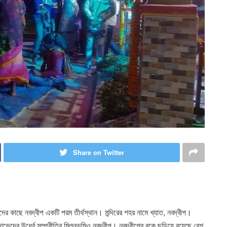
Share on Twitter
মীদের কাছে নবদ্বীপ একটি পরম তীর্থস্থান। মন্দিরের শহর নামে খ্যাত, নবদ্বীপ।
াভেদের উর্ধ্বে সম্প্রীতির মিলনভূমিও নবদ্বীপ। নবদ্বীপের বুকে ছড়িয়ে রয়েছে বেশ