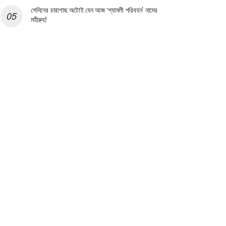
সেদিনের চারাগাছ অটোই যেন আজ ‘শ্যামলী পরিবহন’ নামের
মহীরুহ!