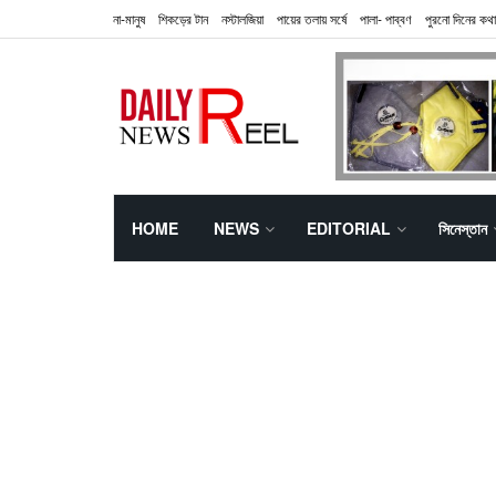
না-মানুষ
শিকড়ের টান
নস্টালজিয়া
পায়ের তলায় সর্ষে
পালা- পাব্বণ
পুরনো দিনের কথা
HOME
NEWS
EDITORIAL
সিনেস্তান