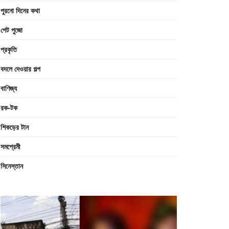
পুরনো দিনের কথা
পেট পুজো
প্রকৃতি
বদলে দেওয়ার গল্প
বাণিজ্য
রক-টক
শিকড়ের টান
সমপ্রেমী
সিনেস্তান