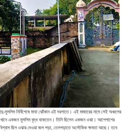
হিন্দু-মুসলিম নির্বিশেষে মাথা ঝোঁকান এই দরগাতে। এই মাজারের নামে সেই অঞ্চলের
আগে এখানে একজন মুসলিম বৃদ্ধ থাকতেন। তিনি ছিলেন একজন ওঝা। আশেপাশের
াদের বিশ্বাস ছিল ওঝার দেওয়া জল পড়া, তেলপড়াতে অলৌকিক ক্ষমতা আছে। তবে