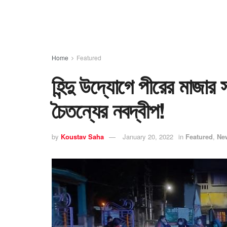
Home
Featured
হিন্দু উদ্যোগে পীরের মাজার স
চৈতন্যের নবদ্বীপ!
by
Koustav Saha
January 20, 2022
in
Featured
,
Ne