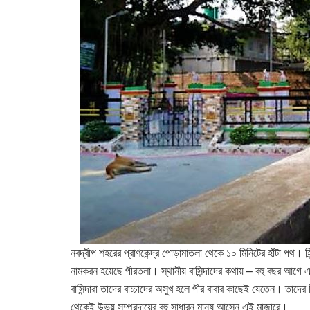
নবদ্বীপ শহরের প্রাণকেন্দ্র পোড়ামাতলা থেকে ১০ মিনিটের হাঁটা পথ। 
নামকরন হয়েছে পীরতলা। স্থানীয় বাসিন্দাদের কথায় – বহু বছর 
বাসিন্দারা তাদের বাচ্চাদের অসুখ হলে পীর বাবার কাছেই যেতেন। ত
থেকেই উভয় সম্প্রদায়ের বহু সাধারন মানুষ আসেন এই মাজারে।