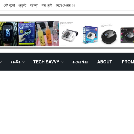
পেট পুজো
প্রকৃতি
বাণিজ্য
সমপ্রেমী
বদলে দেওয়ার গল্প
রক-টক
TECH SAVVY
কাজের খবর
ABOUT
PROM