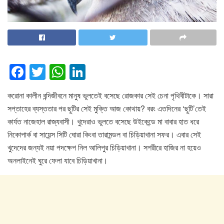
F
T
W
Li
a
wi
h
n
করোনা কালীন বন্দিজীবনে মানুষ ভুলতেই বসেছে রোজকার সেই চেনা পৃথিবীটাকে। সারা
c
tt
at
k
সপ্তাহের ব্যস্ততার পর ছুটির সেই মুক্তি আজ কোথায়? বরং এতদিনের ‘ছুটি’তেই
e
er
s
e
কার্যত নাজেহাল রাজ্যবাসী। খুদেরাও ভুলতে বসেছে উইকেন্ডে মা বাবার হাত ধরে
b
A
dI
নিকোপার্ক বা সায়েন্স সিটি ঘোরা কিংবা তারামন্ডল বা চিড়িয়াখানা সফর। এবার সেই
o
p
n
খুদেদের জন্যই নয়া পদক্ষেপ নিল আলিপুর চিড়িয়াখানা। সশরীরে হাজির না হয়েও
অনলাইনেই ঘুরে ফেলা যাবে চিড়িয়াখানা।
o
p
k