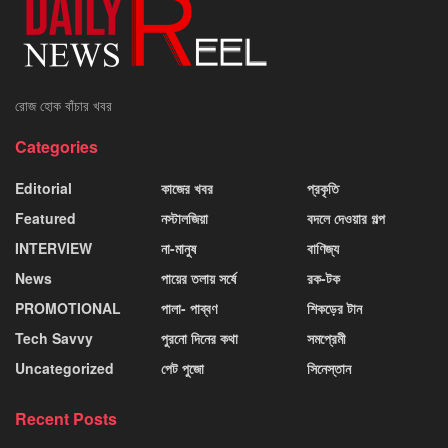
রোজ হোক বাঁচার খবর
Categories
Editorial
কাজের খবর
প্রকৃতি
Featured
নস্টালজিয়া
বদলে দেওয়ার গল্প
INTERVIEW
না-মানুষ
বাণিজ্য
News
পায়ের তলায় সর্ষে
রক-টক
PROMOTIONAL
পালা- পাব্বণ
শিকড়ের টান
Tech Savvy
পুরনো দিনের কথা
সমপ্রেমী
Uncategorized
পেট পুজো
সিনেস্তান
Recent Posts