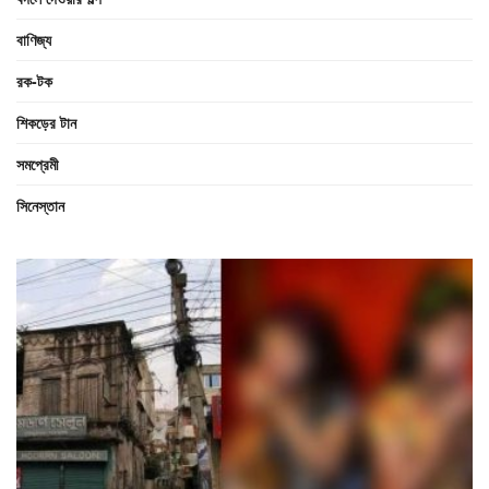
বাণিজ্য
রক-টক
শিকড়ের টান
সমপ্রেমী
সিনেস্তান