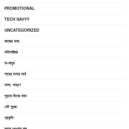
PROMOTIONAL
TECH SAVVY
UNCATEGORIZED
কাজের খবর
নস্টালজিয়া
না-মানুষ
পায়ের তলায় সর্ষে
পালা- পাব্বণ
পুরনো দিনের কথা
পেট পুজো
প্রকৃতি
বদলে দেওয়ার গল্প