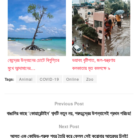
কেন্দ্রের উন্নয়নের চোটে বিলুপ্তির
ভয়াবহ বৃষ্টিপাত, জল-যন্ত্রণায়
মুখে আন্দামানের…
কলকাতায় মৃত কমপক্ষে ৯
Tags:
Animal
COVID-19
Online
Zoo
Previous Post
বাঙালির কাছে ‘কোয়ারেন্টাইন’ শব্দটি নতুন নয়, শরৎচন্দ্রের উপন্যাসেই প্রথম পরিচয়!
Next Post
আস্ত এক কোভিড-প্রুফ শহর তৈরি করে ফেলল সেই করোনার আতুরঘর চিনই!