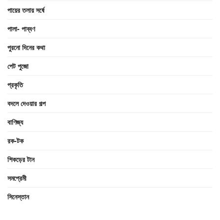
পায়ের তলায় সর্ষে
পালা- পাব্বণ
পুরনো দিনের কথা
পেট পুজো
প্রকৃতি
বদলে দেওয়ার গল্প
বাণিজ্য
রক-টক
শিকড়ের টান
সমপ্রেমী
সিনেস্তান