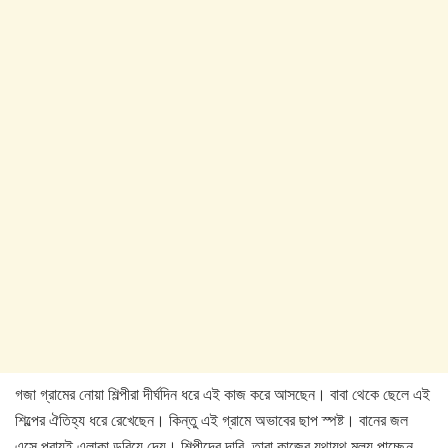
গজা গ্রামের নোয়া শিল্পীরা দীর্ঘদিন ধরে এই কাজ করে আসছেন। বাবা থেকে ছেলে এই
শিল্পের ঐতিহ্য ধরে রেখেছেন। কিন্তু এই গ্রামে অভাবের ছাপ স্পষ্ট। বানের জল
এসে প্রায়ই এলাকা ডুবিয়ে দেয়। শিল্পীদের দাবি, তারা কাজের যথাযথ মূল্য পাচ্ছেন