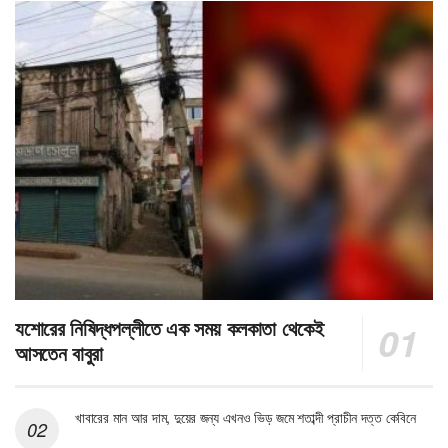
যশোরের নিষিদ্ধপল্লীতে এক সময় কলকাতা থেকেই
আসতেন বাবুরা
খাবারের মান আর দাম, দুয়ের জন্য এখনও ভিড় জমে শতাব্দী প্রাচীন দত্ত কেবিনে