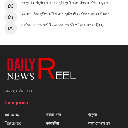
কংক্রিটের সাম্রাজ্যের মাঝেই ব্যতিক্রমী নজির হাওড়ার ‘দক্ষিণের ডুয়ার্স’
২৫ বছর নির্জন দ্বীপে কাটিয়ে এখন প্রতিবেশীর খোঁজে বাস্তবের রবিনসন
সেদিনের চারাগাছ অটোই যেন আজ ‘শ্যামলী পরিবহন’ নামের মহীরুহ!
রোজ হোক বাঁচার খবর
Categories
Editorial
কাজের খবর
প্রকৃতি
Featured
নস্টালজিয়া
বদলে দেওয়ার গল্প