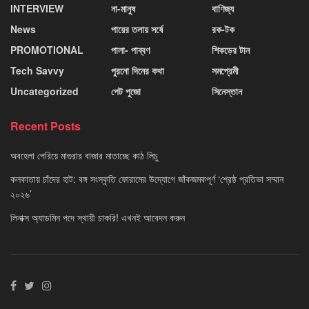
INTERVIEW
না-মানুষ
বাণিজ্য
News
পায়ের তলায় সর্ষে
রক-টক
PROMOTIONAL
পালা- পাব্বণ
শিকড়ের টান
Tech Savvy
পুরনো দিনের কথা
সমপ্রেমী
Uncategorized
পেট পুজো
সিনেস্তান
Recent Posts
অবহেলা পেরিয়ে মাগুরার বাজার মাতাচ্ছে কাঠ লিচু
কলকাতায় চাঁদের হাট: বঙ্গ সংস্কৃতি ফোরামের উদ্যোগে জাঁকজমকপূর্ণ ‘শ্রেষ্ঠ প্রতিভা সম্মান
২০২৬’
লিনাক্স অ্যাডমিন পদে স্থায়ী চাকরি! এখনই আবেদন করুন