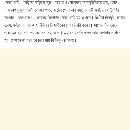
নোয়া তৈরি। বাড়িতে বাড়িতে স্তূপ করে রাখা গোলাকার অ্যালুমিনিয়াম তার, ছোট
চারকোণ যুক্ত একটা লোহার পাত, কাঠের গোলাকার বস্তু – এই সবই নোয়া তৈরির
সরঞ্জাম। কমপক্ষে ৩০ রকমের ডিজাইন নোয়া তৈরি হয় এখানে। শিল্পীরা বিস্কুট, মাছের
চোখ, রুইতান, লতা-সহ বিভিন্ন ডিজাইনের নোয়া তৈরি করেন। মাপের দিক থেকে
৬-৮-১০-১২-১৪-১৬-১৮-২০-২২ আনা। এই নোয়াগুলি কলকাতার বেহালায় পাঠানো
হয়, সেখানে রং করে তা চলে যায় বিভিন্ন এলাকায়।