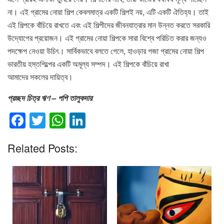
না। এই গ্রামের নোয়া শিল্প কেবলমাত্র একটি শিল্পই নয়, এটি একটি ঐতিহ্য। তাই
এই শিল্পকে বাঁচিয়ে রাখতে এবং এই শিল্পীদের জীবনযাত্রার মান উন্নত করতে সরকারি
উদ্যোগের প্রয়োজন। এই গ্রামের নোয়া শিল্পকে সারা বিশ্বে পরিচিত করার জন্যও
পদক্ষেপ নেওয়া উচিৎ। সার্বিকভাবে বলতে গেলে, হাওড়ার গজা গ্রামের নোয়া শিল্প
ভারতীয় হস্তশিল্পের একটি অমূল্য সম্পদ। এই শিল্পকে বাঁচিয়ে রাখা
আমাদের সকলের দায়িত্ব।
প্রচ্ছদ চিত্র ঋণ – পপি তালুকদার
F
T
W
Li
a
wi
h
n
Related Posts:
c
tt
at
k
e
er
s
e
b
A
dI
o
p
n
o
p