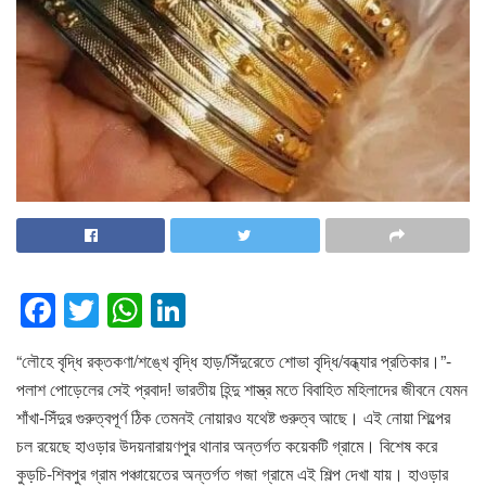
F
T
W
Li
a
wi
h
n
“লৌহে বৃদ্ধি রক্তকণা/শঙ্খে বৃদ্ধি হাড়/সিঁদুরেতে শোভা বৃদ্ধি/বন্ধ্যার প্রতিকার।”-
c
tt
at
k
পলাশ পোড়েলের সেই প্রবাদ! ভারতীয় হিন্দু শাস্ত্র মতে বিবাহিত মহিলাদের জীবনে যেমন
e
er
s
e
শাঁখা-সিঁদুর গুরুত্বপূর্ণ ঠিক তেমনই নোয়ারও যথেষ্ট গুরুত্ব আছে। এই নোয়া শিল্পের
b
A
dI
চল রয়েছে হাওড়ার উদয়নারায়ণপুর থানার অন্তর্গত কয়েকটি গ্রামে। বিশেষ করে
o
p
n
কুড়চি-শিবপুর গ্রাম পঞ্চায়েতের অন্তর্গত গজা গ্রামে এই শিল্প দেখা যায়। হাওড়ার