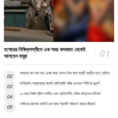
যশোরের নিষিদ্ধপল্লীতে এক সময় কলকাতা থেকেই
আসতেন বাবুরা
খাবারের মান আর দাম, দুয়ের জন্য এখনও ভিড় জমে শতাব্দী প্রাচীন দত্ত কেবিনে
কংক্রিটের সাম্রাজ্যের মাঝেই ব্যতিক্রমী নজির হাওড়ার ‘দক্ষিণের ডুয়ার্স’
২৫ বছর নির্জন দ্বীপে কাটিয়ে এখন প্রতিবেশীর খোঁজে বাস্তবের রবিনসন
সেদিনের চারাগাছ অটোই যেন আজ ‘শ্যামলী পরিবহন’ নামের মহীরুহ!