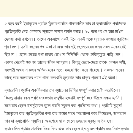
৫ বছর বয়সী ইমানুয়েল প্যাটন কিন্ডারগার্টেনে থাকাকালীন তার মা ক্যারোলিন প্যাটনকে
প্রতিশ্রুতি দেয় একসাথে স্নাতক সম্মান অর্জন করার। ২০ বছর পর সে তার মা’কে
দেওয়া কথা রাখলেন। তাদের একসাথে একই দিনে একই মঞ্চে স্নাতক হওয়ার প্রতিজ্ঞা
পূরণ হল। ২০টা বছরের পথ একা মা এবং তার দুই ছেলেমেয়ের জন্য সরল একেবারেই
ছিল না। ছেলে মেয়ের কথা মাথায় রেখে মা মিসিসিপি থেকে মেরিল্যান্ডে পাড়ি দেন।
এরপর থেকেই শুরু হয় তাদের জীবন সংগ্রাম। কিন্তু ছেলে-মেয়ে তাকে একজন সঙ্গী,
সহপাঠী অথবা একজন অভিভাবকের মতো সহযোগিতা করে গিয়েছে। একজন মায়ের
কাছে তার সন্তানের পাশে থাকা কতখানি মূল্যবান তার চাক্ষুষ প্রমাণ এই ঘটনা।
ক্যারোলিন প্যাটন একাধিকবার তার ব্যাচেলর ডিগ্রি সম্পূর্ণ করার চেষ্টা করেছিলেন
কিন্তু নানান রকম প্রতিবন্ধকতার সম্মুখীন হওয়াই সম্পূর্ণ করে উঠতে সক্ষম হননি।
তবে তার ছেলে ইমানুইয়েল ভুলে যায়নি স্কুলে করা প্রমিসের কথা। প্রতিটি মুহূর্তে
ইমানুয়েল তার প্রতিশ্রুতির কথা তার মায়ের সাথে আলোচনা করে গিয়েছেন, জানালেন
তার মা ক্যারোলিন প্যাটন। অবশেষে মা ও ছেলে দুজনের স্বপ্ন সত্যি হল।
ক্যারোলিন প্যাটন মানবিক বিষয় নিয়ে এবং তার ছেলে ইমানুয়েল প্যাটন জন-নিরাপত্তার