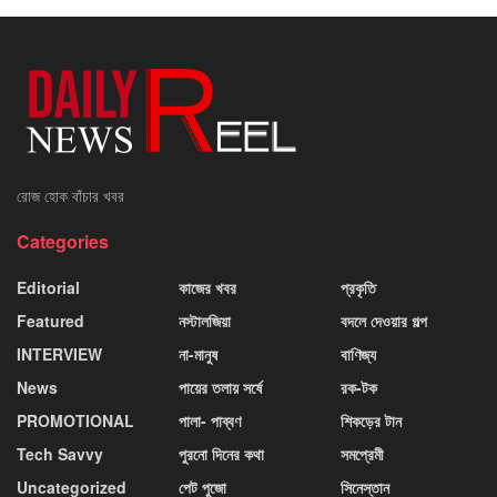
রোজ হোক বাঁচার খবর
Categories
Editorial
কাজের খবর
প্রকৃতি
Featured
নস্টালজিয়া
বদলে দেওয়ার গল্প
INTERVIEW
না-মানুষ
বাণিজ্য
News
পায়ের তলায় সর্ষে
রক-টক
PROMOTIONAL
পালা- পাব্বণ
শিকড়ের টান
Tech Savvy
পুরনো দিনের কথা
সমপ্রেমী
Uncategorized
পেট পুজো
সিনেস্তান