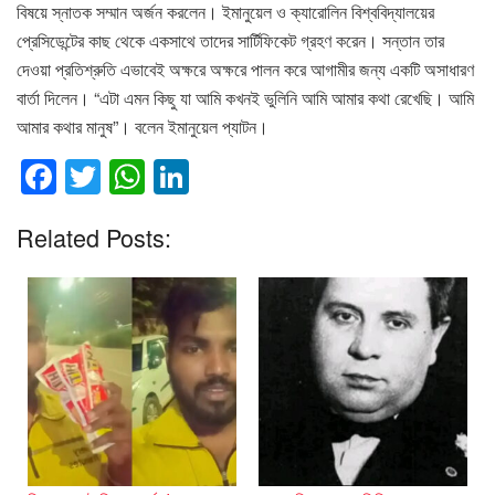
বিষয়ে স্নাতক সম্মান অর্জন করলেন। ইমানুয়েল ও ক্যারোলিন বিশ্ববিদ্যালয়ের
প্রেসিডেন্টের কাছ থেকে একসাথে তাদের সার্টিফিকেট গ্রহণ করেন। সন্তান তার
দেওয়া প্রতিশ্রুতি এভাবেই অক্ষরে অক্ষরে পালন করে আগামীর জন্য একটি অসাধারণ
বার্তা দিলেন। “এটা এমন কিছু যা আমি কখনই ভুলিনি আমি আমার কথা রেখেছি। আমি
আমার কথার মানুষ”। বলেন ইমানুয়েল প্যাটন।
F
T
W
Li
a
wi
h
n
Related Posts:
c
tt
at
k
e
er
s
e
b
A
dI
o
p
n
o
p
k