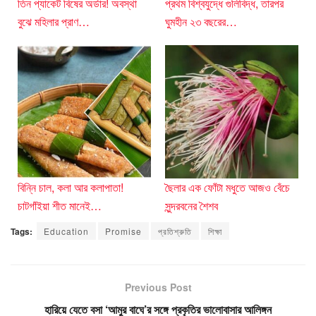
তিন প্যাকেট বিষের অর্ডার! অবস্থা
প্রথম বিশ্বযুদ্ধে গুলিবিদ্ধ, তারপর
বুঝে মহিলার প্রাণ…
ঘুমহীন ২৩ বছরের…
বিন্নি চাল, কলা আর কলাপাতা!
ছৈলার এক ফোঁটা মধুতে আজও বেঁচে
চাটগাঁইয়া শীত মানেই…
সুন্দরবনের শৈশব
Tags:
Education
Promise
প্রতিশ্রুতি
শিক্ষা
Previous Post
হারিয়ে যেতে বসা ‘আমুর বাঘে’র সঙ্গে প্রকৃতির ভালোবাসার আলিঙ্গন