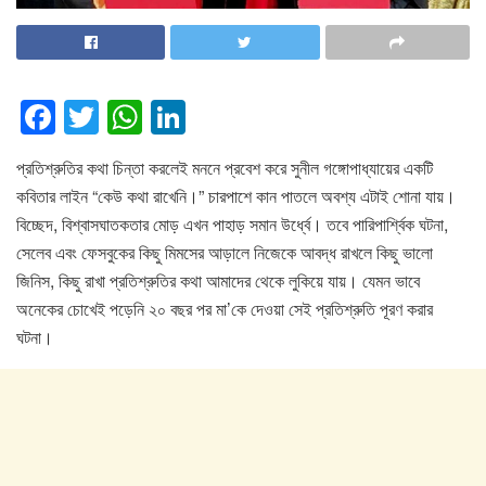
F
T
W
Li
a
wi
h
n
প্রতিশ্রুতির কথা চিন্তা করলেই মননে প্রবেশ করে সুনীল গঙ্গোপাধ্যায়ের একটি
c
tt
at
k
কবিতার লাইন “কেউ কথা রাখেনি।” চারপাশে কান পাতলে অবশ্য এটাই শোনা যায়।
e
er
s
e
বিচ্ছেদ, বিশ্বাসঘাতকতার মোড় এখন পাহাড় সমান উর্ধ্বে। তবে পারিপার্শ্বিক ঘটনা,
b
A
dI
সেলেব এবং ফেসবুকের কিছু মিমসের আড়ালে নিজেকে আবদ্ধ রাখলে কিছু ভালো
o
p
n
জিনিস, কিছু রাখা প্রতিশ্রুতির কথা আমাদের থেকে লুকিয়ে যায়। যেমন ভাবে
অনেকের চোখেই পড়েনি ২০ বছর পর মা’কে দেওয়া সেই প্রতিশ্রুতি পূরণ করার
o
p
ঘটনা।
k