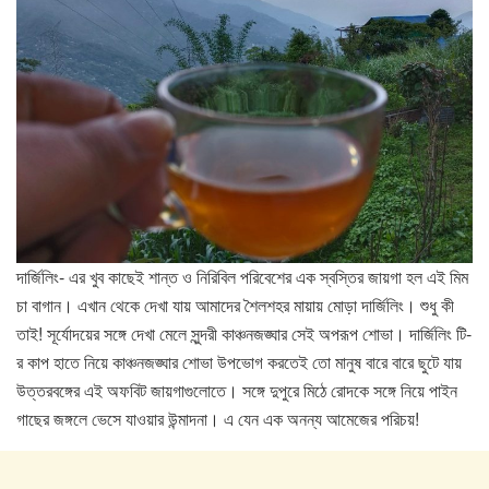
দার্জিলিং- এর খুব কাছেই শান্ত ও নিরিবিল পরিবেশের এক স্বস্তির জায়গা হল এই মিম
চা বাগান। এখান থেকে দেখা যায় আমাদের শৈলশহর মায়ায় মোড়া দার্জিলিং। শুধু কী
তাই! সূর্যোদয়ের সঙ্গে দেখা মেলে সুন্দরী কাঞ্চনজঙ্ঘার সেই অপরূপ শোভা। দার্জিলিং টি-
র কাপ হাতে নিয়ে কাঞ্চনজঙ্ঘার শোভা উপভোগ করতেই তো মানুষ বারে বারে ছুটে যায়
উত্তরবঙ্গের এই অফবিট জায়গাগুলোতে। সঙ্গে দুপুরে মিঠে রোদকে সঙ্গে নিয়ে পাইন
গাছের জঙ্গলে ভেসে যাওয়ার উন্মাদনা। এ যেন এক অনন্য আমেজের পরিচয়!