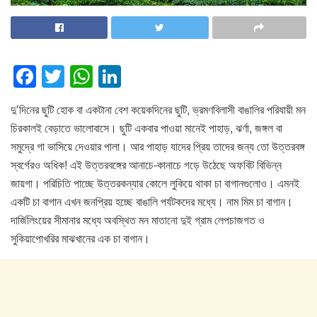
F
T
W
Li
a
wi
h
n
দু’দিনের ছুটি হোক বা একটানা বেশ কয়েকদিনের ছুটি, ভ্রমণবিলাসী বাঙালির পরিযায়ী মন
c
tt
at
k
চিরকালই বেড়াতে ভালোবাসে। ছুটি একবার পাওয়া মানেই পাহাড়, ঝর্ণা, জঙ্গল বা
e
er
s
e
সমুদ্রে গা ভাসিয়ে দেওয়ার পালা। আর পাহাড় যাদের প্রিয় তাদের জন্য তো উত্তরবঙ্গ
b
A
dI
স্বর্গেরও অধিক! এই উত্তরবঙ্গের আনাচে-কানাচে গড়ে উঠেছে অফবিট বিভিন্ন
o
p
n
জায়গা। পরিচিতি পাচ্ছে উত্তরকন্যার কোলে লুকিয়ে থাকা চা বাগানগুলোও। এমনই
একটি চা বাগান এখন জনপ্রিয় হচ্ছে বাঙালি পর্যটকদের মধ্যে। নাম মিম চা বাগান।
o
p
দার্জিলিংয়ের সীমানার মধ্যে অবস্থিত মন মাতানো দুই গ্রাম লেপচাজগত ও
k
সুকিয়াপোখরির মাঝখানের এক চা বাগান।