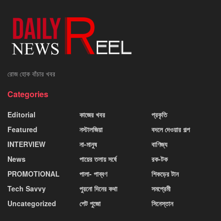
রোজ হোক বাঁচার খবর
Categories
Editorial
কাজের খবর
প্রকৃতি
Featured
নস্টালজিয়া
বদলে দেওয়ার গল্প
INTERVIEW
না-মানুষ
বাণিজ্য
News
পায়ের তলায় সর্ষে
রক-টক
PROMOTIONAL
পালা- পাব্বণ
শিকড়ের টান
Tech Savvy
পুরনো দিনের কথা
সমপ্রেমী
Uncategorized
পেট পুজো
সিনেস্তান