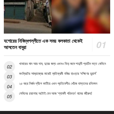
যশোরের নিষিদ্ধপল্লীতে এক সময় কলকাতা থেকেই
আসতেন বাবুরা
খাবারের মান আর দাম, দুয়ের জন্য এখনও ভিড় জমে শতাব্দী প্রাচীন দত্ত কেবিনে
কংক্রিটের সাম্রাজ্যের মাঝেই ব্যতিক্রমী নজির হাওড়ার ‘দক্ষিণের ডুয়ার্স’
২৫ বছর নির্জন দ্বীপে কাটিয়ে এখন প্রতিবেশীর খোঁজে বাস্তবের রবিনসন
সেদিনের চারাগাছ অটোই যেন আজ ‘শ্যামলী পরিবহন’ নামের মহীরুহ!