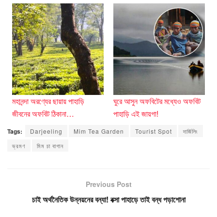
মহানন্দা অরণ্যের ছায়ায় পাহাড়ি
ঘুরে আসুন অফবিটের মধ্যেও অফবিট
জীবনের অফবিট ঠিকানা…
পাহাড়ি এই জায়গা!
Tags:
Darjeeling
Mim Tea Garden
Tourist Spot
দার্জিলিং
ভ্রমণ
মিম চা বাগান
Previous Post
চাই অর্থনৈতিক উন্নয়নের বন্যা! বক্সা পাহাড়ে তাই বন্ধ পড়াশোনা