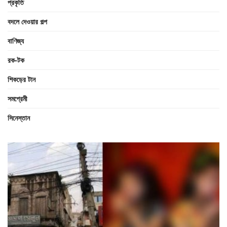
প্রকৃতি
বদলে দেওয়ার গল্প
বাণিজ্য
রক-টক
শিকড়ের টান
সমপ্রেমী
সিনেস্তান