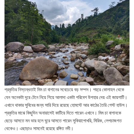
প্রকৃতির নিস্তব্ধতাই মিম চা বাগানের সবেচেয়ে বড় সম্পদ। শহুরে কোলাহল থেকে
যেন অনেকটা দূরে টেনে নিয়ে গিয়ে আলাদা একটা পরিবেশ উপহার দেয় এই জায়গাটি।
এখানে থাকার সুবিধের জন্য সারি দিয়ে রয়েছে হোমস্টে আর কাঠের তৈরি গেস্ট হাউস।
প্রকৃতির মাঝে কিছুদিন অনায়াসেই কাটিয়ে দিতে পারেন এখানে। মিম চা বাগানকে
ছেড়ে আসতে মন ভার হলে ঘুরে আসতে পারেন সুকিয়াপোখরি, মিরিক, লেপচাজগত
থেকেও। এছাড়াও সামনেই রয়েছে রঙ্গিত নদী।