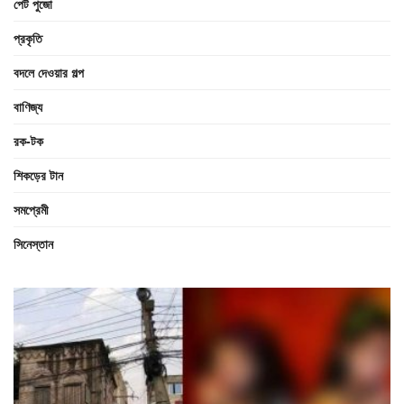
পেট পুজো
প্রকৃতি
বদলে দেওয়ার গল্প
বাণিজ্য
রক-টক
শিকড়ের টান
সমপ্রেমী
সিনেস্তান