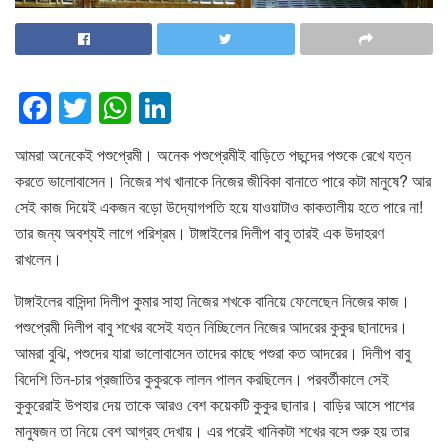
F
T
W
Li
a
wi
h
n
আমরা অনেকেই পশুপ্রেমী। অনেক পশুপ্রেমীই বাড়িতে পছন্দের পশুকে রেখে যত্ন
c
tt
at
k
করতে ভালোবাসেন। নিজের শখ খানাকে নিজের জীবিকা বানাতে পারে কটা মানুষে? আর
e
er
s
e
সেই কাজ দিয়েই একজন বড়ো উদ্যোগপতি হয়ে যাওয়াটাও কাকতালীয় হতে পারে না!
b
A
dI
তার জন্য অবশ্যই লাগে পরিশ্রম। টাঙ্গাইলের দিলীপ বাবু তারই এক উদাহরণ
o
p
n
রাখলেন।
o
p
টাঙ্গাইলের বাসিন্দা দিলীপ কুমার সাহা নিজের শখকে বানিয়ে ফেলেছেন নিজের কাজ।
k
পশুপ্রেমী দিলীপ বাবু শখের বসেই যত্ন নিচ্ছিলেন নিজের আদরের কুকুর ছানাদের।
আমরা বুঝি, পশুদের যারা ভালোবাসেন তাদের কাছে পশুরা কত আদরের। দিলীপ বাবু
বিদেশি তিন-চার প্রজাতির কুকুরকে লালন পালন করছিলেন। পরবর্তীকালে সেই
কুকুরেরাই উপহার দেয় তাকে আরও বেশ কয়েকটি কুকুর ছানার। বাড়ির আসে পাশের
মানুষজন তা নিয়ে বেশ আগ্রহ দেখায়। এর পরেই খানিকটা শখের বসে শুরু হয় তার