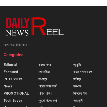
রোজ হোক বাঁচার খবর
Categories
Editorial
কাজের খবর
প্রকৃতি
Featured
নস্টালজিয়া
বদলে দেওয়ার গল্প
INTERVIEW
না-মানুষ
বাণিজ্য
News
পায়ের তলায় সর্ষে
রক-টক
PROMOTIONAL
পালা- পাব্বণ
শিকড়ের টান
Tech Savvy
পুরনো দিনের কথা
সমপ্রেমী