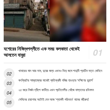
যশোরের নিষিদ্ধপল্লীতে এক সময় কলকাতা থেকেই
আসতেন বাবুরা
খাবারের মান আর দাম, দুয়ের জন্য এখনও ভিড় জমে শতাব্দী প্রাচীন দত্ত কেবিনে
কংক্রিটের সাম্রাজ্যের মাঝেই ব্যতিক্রমী নজির হাওড়ার ‘দক্ষিণের ডুয়ার্স’
২৫ বছর নির্জন দ্বীপে কাটিয়ে এখন প্রতিবেশীর খোঁজে বাস্তবের রবিনসন
সেদিনের চারাগাছ অটোই যেন আজ ‘শ্যামলী পরিবহন’ নামের মহীরুহ!