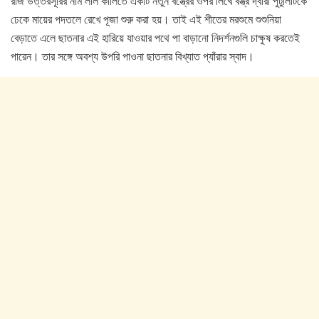
রাজ উত্তরসূরির নাম লাল কালিতে একটি নতুন বস্ত্রের ওপর লিখে বস্ত্র দ্বারা পুঁটুলিটিকে
ঢেকে মায়ের পদতলে রেখে পূজা শুরু করা হয়। তাই এই শীতের মরশুমে শুশুনিয়া
বেড়াতে এলে ছাতনার এই হারিয়ে যাওয়ার পথে পা বাড়ানো নিদর্শনগুলি চাক্ষুষ করতেই
পারেন। তার সঙ্গে অবশ্য উপরি পাওনা ছাতনার বিখ্যাত প্যাঁরার স্বাদ।