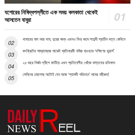
যশোরের নিষিদ্ধপল্লীতে এক সময় কলকাতা থেকেই
আসতেন বাবুরা
খাবারের মান আর দাম, দুয়ের জন্য এখনও ভিড় জমে শতাব্দী প্রাচীন দত্ত কেবিনে
কংক্রিটের সাম্রাজ্যের মাঝেই ব্যতিক্রমী নজির হাওড়ার ‘দক্ষিণের ডুয়ার্স’
২৫ বছর নির্জন দ্বীপে কাটিয়ে এখন প্রতিবেশীর খোঁজে বাস্তবের রবিনসন
সেদিনের চারাগাছ অটোই যেন আজ ‘শ্যামলী পরিবহন’ নামের মহীরুহ!