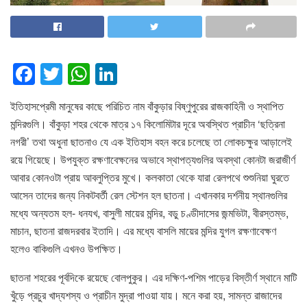
F
T
W
Li
a
wi
h
n
ইতিহাসপ্রেমী মানুষের কাছে পরিচিত নাম বাঁকুড়ার বিষ্ণুপুরের রাজকাহিনী ও স্থাপিত
c
tt
at
k
মন্দিরগুলি। বাঁকুড়া শহর থেকে মাত্র ১৭ কিলোমিটার দূরে অবস্থিত প্রাচীন ‘ছত্রিনা
e
er
s
e
নগরী’ তথা অধুনা ছাতনাও যে এক ইতিহাস বহন করে চলেছে তা লোকচক্ষুর আড়ালেই
b
A
dI
রয়ে গিয়েছে। উপযুক্ত রক্ষণাবেক্ষনের অভাবে স্থাপত্যগুলির অবস্থা কোনটা জরাজীর্ণ
o
p
n
আবার কোনওটা প্রায় আবলুপ্তির মুখে। কলকাতা থেকে যারা রেলপথে শুশুনিয়া ঘুরতে
আসেন তাদের জন্য নিকটবর্তী রেল স্টেশন হল ছাতনা। এখানকার দর্শনীয় স্থানগুলির
o
p
মধ্যে অন্যতম হল- ধনযখ, বাসুলী মায়ের মন্দির, বড়ু চণ্ডীদাসের জন্মভিটা, বীরস্তম্ভ,
k
মাচান, ছাতনা রাজদরবার ইতাদি। এর মধ্যে বাসলি মায়ের মন্দির যুগল রক্ষণাবেক্ষণ
হলেও বাকিগুলি এখনও উপক্ষিত।
ছাতনা শহরের পূর্বদিকে রয়েছে বোলপুকুর। এর দক্ষিণ-পশিম পাড়ের বিস্তীর্ণ স্থানে মাটি
খুঁড়ে প্রচুর খাদ্যশস্য ও প্রাচীন মুদ্রা পাওয়া যায়। মনে করা হয়, সামন্ত রাজাদের