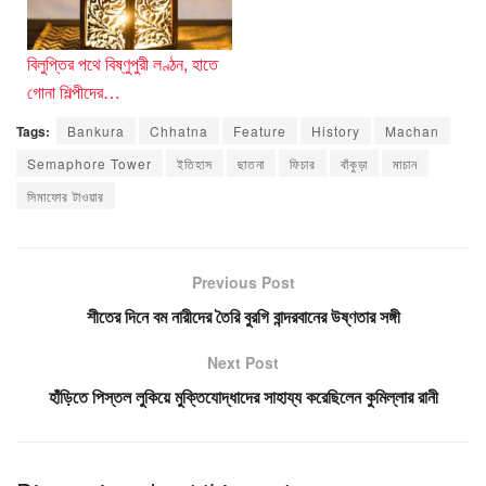
বিলুপ্তির পথে বিষ্ণুপুরী লণ্ঠন, হাতে
গোনা শিল্পীদের…
Tags:
Bankura
Chhatna
Feature
History
Machan
Semaphore Tower
ইতিহাস
ছাতনা
ফিচার
বাঁকুড়া
মাচান
সিমাফোর টাওয়ার
Previous Post
শীতের দিনে বম নারীদের তৈরি বুরগি বান্দরবানের উষ্ণতার সঙ্গী
Next Post
হাঁড়িতে পিস্তল লুকিয়ে মুক্তিযোদ্ধাদের সাহায্য করেছিলেন কুমিল্লার রানী