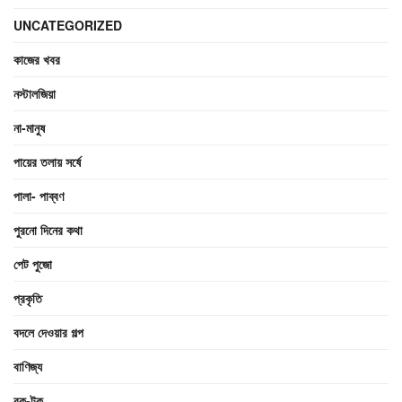
UNCATEGORIZED
কাজের খবর
নস্টালজিয়া
না-মানুষ
পায়ের তলায় সর্ষে
পালা- পাব্বণ
পুরনো দিনের কথা
পেট পুজো
প্রকৃতি
বদলে দেওয়ার গল্প
বাণিজ্য
রক-টক