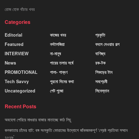
রোজ হোক বাঁচার খবর
Categories
Editorial
কাজের খবর
প্রকৃতি
Featured
নস্টালজিয়া
বদলে দেওয়ার গল্প
INTERVIEW
না-মানুষ
বাণিজ্য
News
পায়ের তলায় সর্ষে
রক-টক
PROMOTIONAL
পালা- পাব্বণ
শিকড়ের টান
Tech Savvy
পুরনো দিনের কথা
সমপ্রেমী
Uncategorized
পেট পুজো
সিনেস্তান
Recent Posts
অবহেলা পেরিয়ে মাগুরার বাজার মাতাচ্ছে কাঠ লিচু
কলকাতায় চাঁদের হাট: বঙ্গ সংস্কৃতি ফোরামের উদ্যোগে জাঁকজমকপূর্ণ ‘শ্রেষ্ঠ প্রতিভা সম্মান
২০২৬’