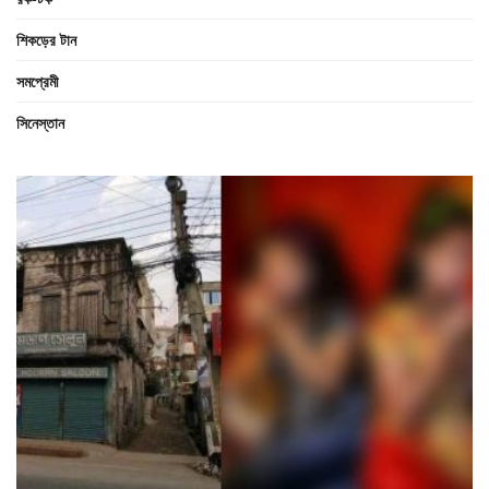
শিকড়ের টান
সমপ্রেমী
সিনেস্তান