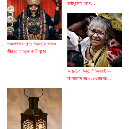
দুর্গাপুজোয় ভোগ…
তন্ত্রসাধনার কেন্দ্র খড়মপুরে আজও
জীবন্ত মা ভুসো কালী পুজো
অল্পচর্চিত কিন্তু ঐতিহ্যবাহী—
বাগবাজারে হয় ৩৫০ ভোগের…