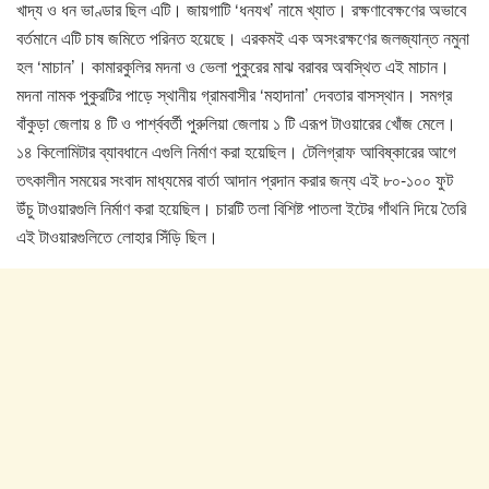
খাদ্য ও ধন ভাণ্ডার ছিল এটি। জায়গাটি ‘ধনযখ’ নামে খ্যাত। রক্ষণাবেক্ষণের অভাবে
বর্তমানে এটি চাষ জমিতে পরিনত হয়েছে। এরকমই এক অসংরক্ষণের জলজ্যান্ত নমুনা
হল ‘মাচান’। কামারকুলির মদনা ও ভেলা পুকুরের মাঝ বরাবর অবস্থিত এই মাচান।
মদনা নামক পুকুরটির পাড়ে স্থানীয় গ্রামবাসীর ‘মহাদানা’ দেবতার বাসস্থান। সমগ্র
বাঁকুড়া জেলায় ৪ টি ও পার্শ্ববর্তী পুরুলিয়া জেলায় ১ টি এরূপ টাওয়ারের খোঁজ মেলে।
১৪ কিলোমিটার ব্যাবধানে এগুলি নির্মাণ করা হয়েছিল। টেলিগ্রাফ আবিষ্কারের আগে
তৎকালীন সময়ের সংবাদ মাধ্যমের বার্তা আদান প্রদান করার জন্য এই ৮০-১০০ ফুট
উঁচু টাওয়ারগুলি নির্মাণ করা হয়েছিল। চারটি তলা বিশিষ্ট পাতলা ইটের গাঁথনি দিয়ে তৈরি
এই টাওয়ারগুলিতে লোহার সিঁড়ি ছিল।