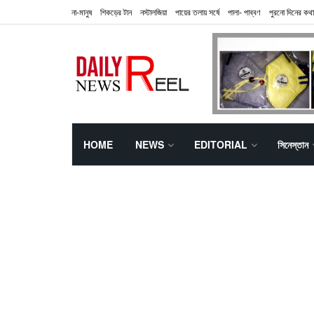
না-মানুষ
শিকড়ের টান
নস্টালজিয়া
পায়ের তলায় সর্ষে
পালা- পাব্বণ
পুরনো দিনের কথা
HOME
NEWS
EDITORIAL
সিনেস্তান