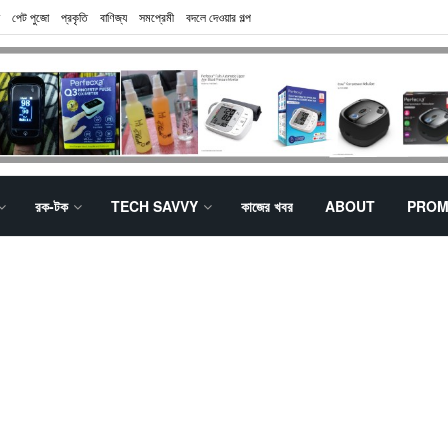
পেট পুজো
প্রকৃতি
বাণিজ্য
সমপ্রেমী
বদলে দেওয়ার গল্প
রক-টক
TECH SAVVY
কাজের খবর
ABOUT
PROM