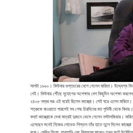
সালটা ১৯৬০। কিউবায় গুপ্তচরের বেশে গেলেন মারিতা। উদ্দ্যেশ্য ফ
নেই। কিউবায় পৌঁছে সুযোগের অপেক্ষায় বেশ কিছুদিন অপেক্ষা করলে
২৪০৮ নম্বর ঘর৷ এই ঘরেই ছিলেন কাস্ত্রো। সেই ঘরে এলেন মারিতা। তাঁ
শত্রুকে খাওয়াতে পারলেই সব শেষ৷ চিরদিনের মত পৃথিবী থেকে বিদায় 
কথা! কাস্ত্রোকে দেখা মাত্রই দুজনে ভেসে গেলেন নস্টালজিয়ায়। মা
এসেছেন শুনেই নিজের লোডেড পিস্তল তাঁর হাতে তুলে দিলেন কাস্ত্রো।
বুকে। সেদিন হিংসা, হানাহানি এবং বিপ্লবের মাঝেও তখন ফুটে উঠেছ