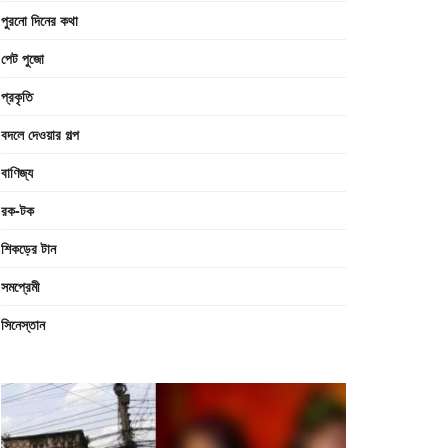
পুরনো দিনের কথা
পেট পুজো
প্রকৃতি
বদলে দেওয়ার গল্প
বাণিজ্য
রক-টক
শিকড়ের টান
সমপ্রেমী
সিনেস্তান