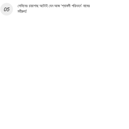
সেদিনের চারাগাছ অটোই যেন আজ ‘শ্যামলী পরিবহন’ নামের
মহীরুহ!