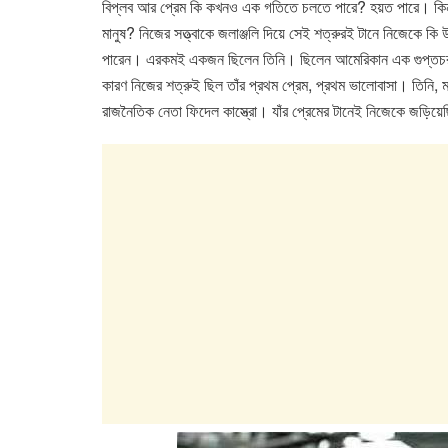
বিপ্লব আর প্রেম কি কখনও এক গতিতে চলতে পারে? হয়ত পারে। কিন্ত
c
tt
at
k
মানুষ? নিজের সত্ত্বাকে জলাঞ্জলি দিয়ে সেই শত্রুরই টানে নিজেকে ক
e
er
s
e
পারেন। এরকমই একজন ছিলেন তিনি। ছিলেন আমেরিকান এক গুপ্তচর।
b
A
dI
কারণ নিজের শত্রুই ছিল তাঁর প্রথম প্রেম, প্রথম ভালোবাসা। তিনি, ম
o
p
n
রাজনৈতিক নেতা ফিদেল কাস্ত্রো। যাঁর প্রেমের টানেই নিজেকে জড়িয়ে
o
p
k