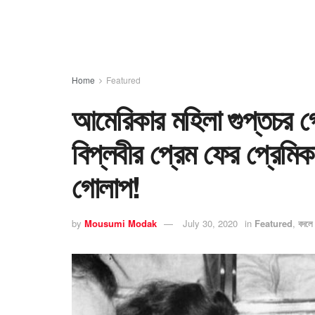
Home
Featured
আমেরিকার মহিলা গুপ্তচর গ
বিপ্লবীর প্রেম ফের প্রেমি
গোলাপ!
by
Mousumi Modak
July 30, 2020
in
Featured
,
বদলে 