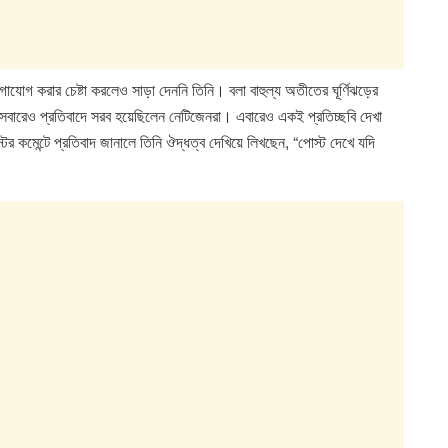
োগ করার চেষ্টা করলেও সাড়া দেননি তিনি। বলা বাহুল্য অতীতের ঘূর্ণিঝড়ের
বারেও প্রতিবাদে সরব হয়েছিলেন নেটিজেনরা। এবারেও একই প্রতিচ্ছবি দেখা
 কমেন্টে প্রতিবাদ জানালে তিনি ঔদ্ধত্ব দেখিয়ে লিখছেন, “পোস্ট দেখে যদি