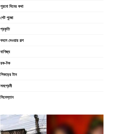
পুরনো দিনের কথা
পেট পুজো
প্রকৃতি
বদলে দেওয়ার গল্প
বাণিজ্য
রক-টক
শিকড়ের টান
সমপ্রেমী
সিনেস্তান