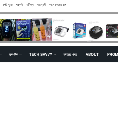
পেট পুজো
প্রকৃতি
বাণিজ্য
সমপ্রেমী
বদলে দেওয়ার গল্প
রক-টক
TECH SAVVY
কাজের খবর
ABOUT
PROM