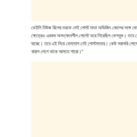
ডেইলি নিউজ রিলের তরফে সেই পোস্ট দাতা অভিজিৎ কোলের সঙ্গে যোগায
ক্ষেত্রেও এরকম অসংবেদনশীল পোস্টে ভরে গিয়েছিল ফেসবুক। তবে সে
যাচ্ছে। তবে এই নিয়ে হেলদোল নেই পোস্টদাতার। কেউ সরাসরি পোস্টের
খারাপ লেগে থাকে আসতে পারো।”