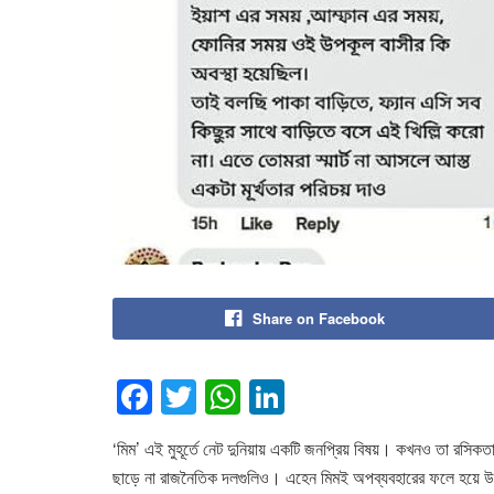
Share on Facebook
F
T
W
Li
a
wi
h
n
‘মিম’ এই মুহূর্তে নেট দুনিয়ায় একটি জনপ্রিয় বিষয়। কখনও তা রসিকত
c
tt
at
k
ছাড়ে না রাজনৈতিক দলগুলিও। এহেন মিমই অপব্যবহারের ফলে হয়ে উঠত