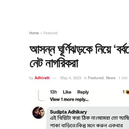
Home
Featured
আসন্ন ঘূর্ণিঝড়কে নিয়ে ‘বর
নেট নাগরিকরা
by
Adhirath
May 4, 2023
in
Featured
,
News
1 min 