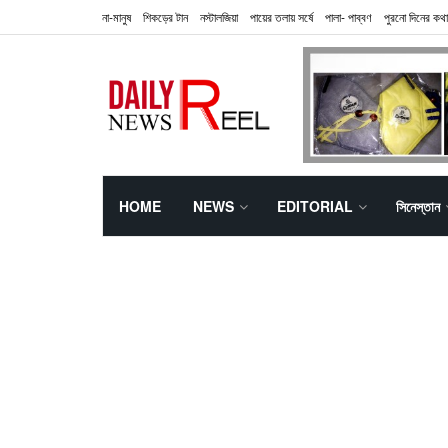
না-মানুষ
শিকড়ের টান
নস্টালজিয়া
পায়ের তলায় সর্ষে
পালা- পাব্বণ
পুরনো দিনের কথা
HOME
NEWS
EDITORIAL
সিনেস্তান