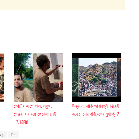
ভোটের আগে লাল, সবুজ,
উন্নয়ন, নাকি আরাবল্লী দিয়েই
গেরুয়া সব রঙে থেকেও নেই
হবে দেশের পরিবেশের মুখাগ্নি?
এই শিল্পী!
ি ঝড়
মিম