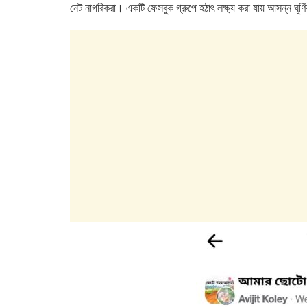
e
er
s
e
নেট নাগরিকরা। একটি ফেসবুক গ্রুপে হঠাৎ লক্ষ্য করা যায় আসন্ন ঘূর
b
A
dI
o
p
n
o
p
k