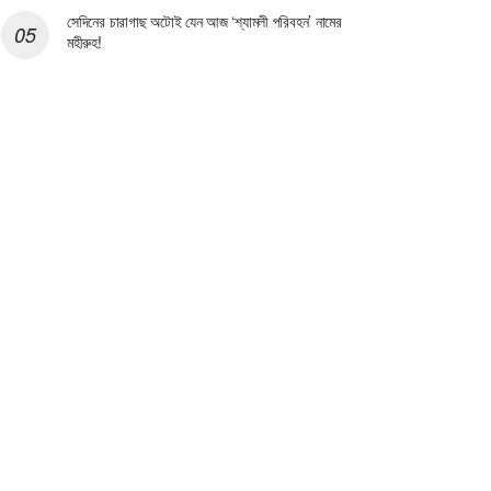
সেদিনের চারাগাছ অটোই যেন আজ ‘শ্যামলী পরিবহন’ নামের
মহীরুহ!