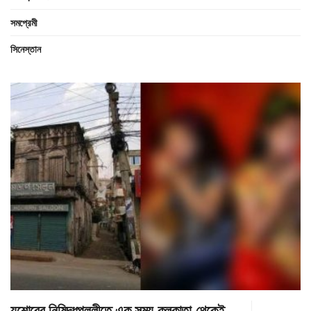
সমপ্রেমী
সিনেস্তান
যশোরের নিষিদ্ধপল্লীতে এক সময় কলকাতা থেকেই