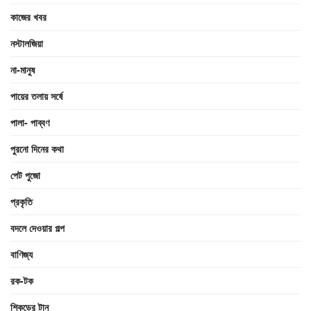
কাজের খবর
নস্টালজিয়া
না-মানুষ
পায়ের তলায় সর্ষে
পালা- পাব্বণ
পুরনো দিনের কথা
পেট পুজো
প্রকৃতি
বদলে দেওয়ার গল্প
বাণিজ্য
রক-টক
শিকড়ের টান