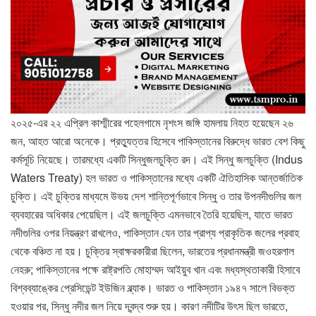
২০২৫-এর ২২ এপ্রিল কাশ্মীরের পহেলগামে নৃশংস জঙ্গি হামলায় নিহত হয়েছেন ২৬
জন, আহত আরো অনেকে। প্রত্যুত্তর হিসেবে পাকিস্তানের বিরুদ্ধে ভারত বেশ কিছু
কর্মসূচি নিয়েছে। তারমধ্যে একটি সিন্ধুজলচুক্তি রদ। এই সিন্ধু জলচুক্তি (Indus
Waters Treaty) হল ভারত ও পাকিস্তানের মধ্যে একটি ঐতিহাসিক আন্তর্জাতিক
চুক্তি। এই চুক্তির মাধ্যমে উভয় দেশ শান্তিপূর্ণভাবে সিন্ধু ও তার উপনদীগুলির জল
ব্যবহারের অধিকার পেয়েছিল। এই জলচুক্তি এমনভাবে তৈরি হয়েছিল, যাতে ভারত
নদীগুলির ওপর নিয়ন্ত্রণ রাখলেও, পাকিস্তান যেন তার প্রাপ্য প্রাকৃতিক জলের প্রবাহ
থেকে বঞ্চিত না হয়। চুক্তির স্বাক্ষরকারীরা ছিলেন, ভারতের প্রধানমন্ত্রী জওহরলাল
নেহরু; পাকিস্তানের পক্ষে রাষ্ট্রপতি মোহাম্মদ আইয়ুব খান এবং মধ্যস্থতাকারী হিসাবে
বিশ্বব্যাঙ্কের প্রেসিডেন্ট ইউজিন ব্ল্যাক। ভারত ও পাকিস্তান ১৯৪৭ সালে বিভক্ত
হওয়ার পর, সিন্ধু নদীর জল নিয়ে দ্বন্দ্ব শুরু হয়। কারণ নদীটির উৎস ছিল ভারতে,