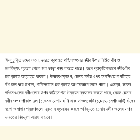
সিন্ধুচুক্তি রদের ফলে, ভারত প্রথমত পশ্চিমাঞ্চলের নদীর উপর নির্মিত বাঁধ ও
জলবিদ্যুৎ প্রকল্প থেকে জল ছাড়া বন্ধ করতে পারে। তবে প্রাকৃতিকভাবে নদীগুলির
জলপ্রবাহ অব্যাহত থাকবে। উদাহরণস্বরূপ, চেনাব নদীর ওপর অবস্থিত বাগলিহার
বাঁধ জল ধরে রাখলে, পাকিস্তানে জলপ্রবাহ আপাতভাবে হ্রাস পাবে। এছাড়া, ভারত
পশ্চিমাঞ্চলের নদীগুলোর উপর কাঠামোগত উন্নয়ন দ্রুততর করতে পারে, যেমন চেনাব
নদীর ওপর পাকাল দুল (১,০০০ মেগাওয়াট) এবং সাওলকোট (১,৮৫৬ মেগাওয়াট) বাঁধের
মতো জলাধার প্রকল্পগুলো দ্রুত বাস্তবায়ন করলে ভবিষ্যতে চেনাব নদীর জলের ওপর
ভারতের নিয়ন্ত্রণ আরও বাড়বে।