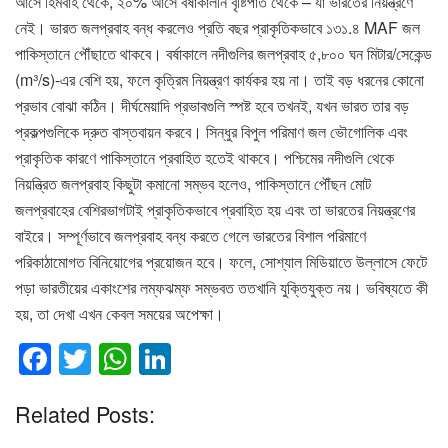
আসে হিমবাহ থেকে, ২০% আসে বর্ষাকালীন বৃষ্টিপাত থেকে – যা ভারতের নিয়ন্ত্রণে
নেই। ভারত জলপ্রবাহ বন্ধ করলেও প্রতি বছর প্রাকৃতিকভাবে ১৩১.৪ MAF জল
পাকিস্তানে পৌঁছাতে থাকবে। বর্ষাকালে নদীগুলির জলপ্রবাহ ৫,৮০০ ঘন মিটার/সেকেন্ড
(m³/s)-এর বেশি হয়, ফলে কৃত্রিম নিয়ন্ত্রণ কার্যকর হয় না। তাই বড় ধরনের কোনো
প্রভাব বোঝা কঠিন। দীর্ঘমেয়াদি প্রভাবগুলি স্পষ্ট হবে তখনই, যখন ভারত তার বড়
প্রকল্পগুলিকে দ্রুত বাস্তবায়ন করবে। সিন্ধুর বিপুল পরিমাণ জল ভৌগোলিক এবং
প্রাকৃতিক কারণে পাকিস্তানে প্রবাহিত হতেই থাকবে। পশ্চিমের নদীগুলি থেকে
নিয়ন্ত্রিত জলপ্রবাহ কিছুটা কমানো সম্ভব হলেও, পাকিস্তানে পৌঁছন মোট
জলপ্রবাহের বেশিরভাগটাই প্রাকৃতিকভাবে প্রবাহিত হয় এবং তা ভারতের নিয়ন্ত্রণের
বাইরে। সম্পূর্ণভাবে জলপ্রবাহ বন্ধ করতে গেলে ভারতের বিশাল পরিমাণে
পরিকাঠামোগত বিনিয়োগের প্রয়োজন হবে। ফলে, সোশ্যাল মিডিয়াতে উল্লাসে ফেটে
পড়া ভারতীয়ের একাংশের লম্ফঝম্ফ সম্ভবত ততখানি যুক্তিযুক্ত নয়। ভবিষ্যতে কী
হয়, তা দেখা এখন কেবল সময়ের অপেক্ষা।
F
T
W
Li
a
wi
h
n
Related Posts:
c
tt
at
k