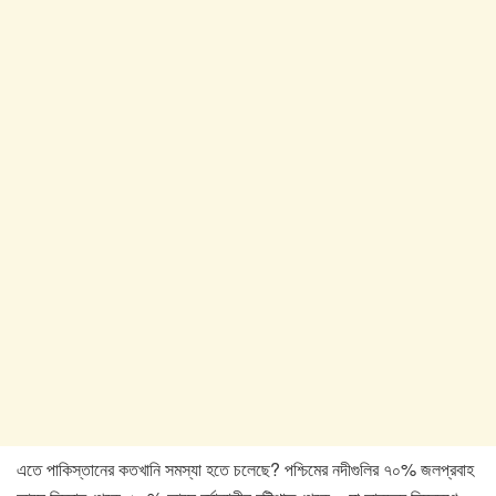
এতে পাকিস্তানের কতখানি সমস্যা হতে চলেছে? পশ্চিমের নদীগুলির ৭০% জলপ্রবাহ