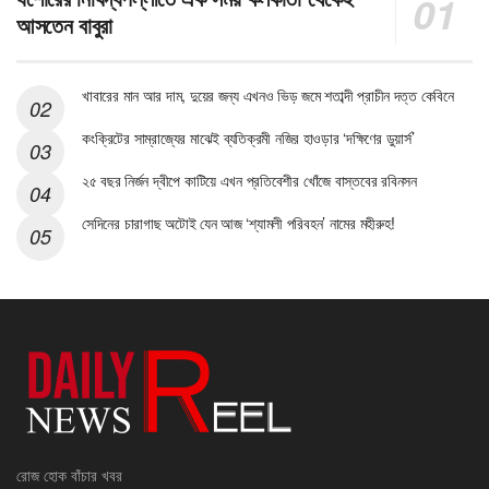
আসতেন বাবুরা
খাবারের মান আর দাম, দুয়ের জন্য এখনও ভিড় জমে শতাব্দী প্রাচীন দত্ত কেবিনে
কংক্রিটের সাম্রাজ্যের মাঝেই ব্যতিক্রমী নজির হাওড়ার ‘দক্ষিণের ডুয়ার্স’
২৫ বছর নির্জন দ্বীপে কাটিয়ে এখন প্রতিবেশীর খোঁজে বাস্তবের রবিনসন
সেদিনের চারাগাছ অটোই যেন আজ ‘শ্যামলী পরিবহন’ নামের মহীরুহ!
রোজ হোক বাঁচার খবর