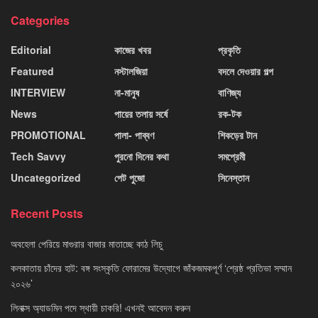
Categories
Editorial
কাজের খবর
প্রকৃতি
Featured
নস্টালজিয়া
বদলে দেওয়ার গল্প
INTERVIEW
না-মানুষ
বাণিজ্য
News
পায়ের তলায় সর্ষে
রক-টক
PROMOTIONAL
পালা- পাব্বণ
শিকড়ের টান
Tech Savvy
পুরনো দিনের কথা
সমপ্রেমী
Uncategorized
পেট পুজো
সিনেস্তান
Recent Posts
অবহেলা পেরিয়ে মাগুরার বাজার মাতাচ্ছে কাঠ লিচু
কলকাতায় চাঁদের হাট: বঙ্গ সংস্কৃতি ফোরামের উদ্যোগে জাঁকজমকপূর্ণ ‘শ্রেষ্ঠ প্রতিভা সম্মান
২০২৬’
লিনাক্স অ্যাডমিন পদে স্থায়ী চাকরি! এখনই আবেদন করুন