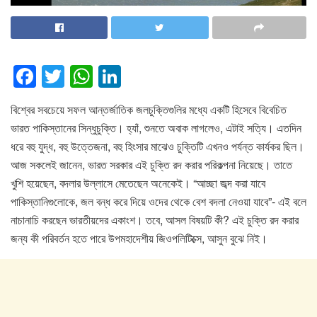
F
T
W
Li
a
wi
h
n
বিশ্বের সবচেয়ে সফল আন্তর্জাতিক জলচুক্তিগুলির মধ্যে একটি হিসেবে বিবেচিত
c
tt
at
k
ভারত পাকিস্তানের সিন্ধুচুক্তি। হ্যাঁ, শুনতে অবাক লাগলেও, এটাই সত্যি। এতদিন
e
er
s
e
ধরে বহু যুদ্ধ, বহু উত্তেজনা, বহু হিংসার মাঝেও চুক্তিটি এখনও পর্যন্ত কার্যকর ছিল।
b
A
dI
আজ সকলেই জানেন, ভারত সরকার এই চুক্তি রদ করার পরিকল্পনা নিয়েছে। তাতে
o
p
n
খুশি হয়েছেন, বদলার উল্লাসে মেতেছেন অনেকেই। “আচ্ছা জব্দ করা যাবে
পাকিস্তানিগুলোকে, জল বন্ধ করে দিয়ে ওদের থেকে বেশ বদলা নেওয়া যাবে”- এই বলে
o
p
নাচানাচি করছেন ভারতীয়দের একাংশ। তবে, আসল বিষয়টি কী? এই চুক্তি রদ করার
k
জন্য কী পরিবর্তন হতে পারে উপমহাদেশীয় জিওপলিটিক্সে, আসুন বুঝে নিই।