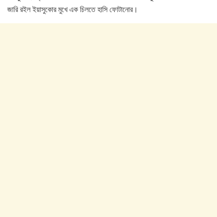
জারি রইল ইয়াসুকোর মুখে এক চিলতে হাসি ফোটানোর।