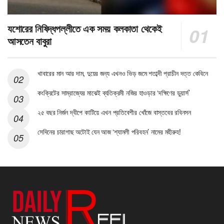
যশোরের নিষিদ্ধপল্লীতে এক সময় কলকাতা থেকেই
আসতেন বাবুরা
খাবারের মান আর দাম, দুয়ের জন্য এখনও ভিড় জমে শতাব্দী প্রাচীন দত্ত কেবিনে
কংক্রিটের সাম্রাজ্যের মাঝেই ব্যতিক্রমী নজির হাওড়ার ‘দক্ষিণের ডুয়ার্স’
২৫ বছর নির্জন দ্বীপে কাটিয়ে এখন প্রতিবেশীর খোঁজে বাস্তবের রবিনসন
সেদিনের চারাগাছ অটোই যেন আজ ‘শ্যামলী পরিবহন’ নামের মহীরুহ!