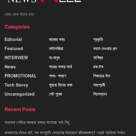
রোজ হোক বাঁচার খবর
Categories
Editorial
কাজের খবর
প্রকৃতি
Featured
নস্টালজিয়া
বদলে দেওয়ার গল্প
INTERVIEW
না-মানুষ
বাণিজ্য
News
পায়ের তলায় সর্ষে
রক-টক
PROMOTIONAL
পালা- পাব্বণ
শিকড়ের টান
Tech Savvy
পুরনো দিনের কথা
সমপ্রেমী
Uncategorized
পেট পুজো
সিনেস্তান
Recent Posts
অবহেলা পেরিয়ে মাগুরার বাজার মাতাচ্ছে কাঠ লিচু
কলকাতায় চাঁদের হাট: বঙ্গ সংস্কৃতি ফোরামের উদ্যোগে জাঁকজমকপূর্ণ ‘শ্রেষ্ঠ প্রতিভা সম্মান