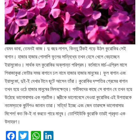
যেমন ভাবা, তেমনই কাজ। দু বছর লাগল, কিন্তু ঠিকই গড়ে উঠল কুরোকির সেই
বাগান। হাজার হাজার গোলাপি ফুলের সান্নিধ্যে তখন হেসে খেলে বেড়াচ্ছেন
ইয়াসুকোও। সার্থক হল কুরোকির অক্লান্ত পরিশ্রম। বর্তমানে মার্চ-এপ্রিল মাসে
শিবাজাকুরা ফোটার সময় বাগানে ঢল নামে হাজার হাজার মানুষের। ফুল বাগান এবং
ইয়াসুকো, দুই-ই দেখার টানে ছুটে আসেন তাঁরা। কুরোকির দম্পতির প্রেমের বাগান
তখন হয়ে ওঠে হাজার মানুষের মিলনক্ষেত্র। পর্যটকদের কাছে সে বাগান যে তখন হয়ে
উঠেছে ভালোবাসার এক প্রতীক। স্ত্রীকে ভালোবেসে দেওয়া কুরোকির এই উপহারকে
নতমস্তকে কু্র্নিশও জানান তারা। সত্যি! ইচ্ছে এবং জেদ তারসঙ্গে ভালোবাসার
মিশেল! কত কি-ই না করতে পারে মানুষ। তোশিইউকি কুরোকি তারই প্রকৃত এক
উদাহরণ।
F
T
W
Li