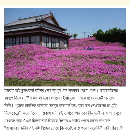
হঠাতই ঘটে ছন্দপতন! তাঁদের সেই স্বপ্ন যেন স্বপ্নই থেকে গেল। ডায়াবেটিসের
কারণে নিজের দৃষ্টিশক্তি হারিয়ে ফেললেন ইয়াসুকো। একেবারে ভেঙেই পড়লেন
তিনি। প্রচন্ড মানসিক আঘাতে সমস্ত কাজকর্ম বন্ধ করে চার দেওয়ালের মধ্যেই
নিজেকে বন্দী করে নিলেন। চোখে যদি নাই দেখতে পান তবে কিভাবেই বা জাপান ঘুরে
দেখবেন তাঁরা? এই চিন্তাতেই ভিতরে ভিতরে একবারে গুমরে মরতে লাগলেন
ইয়াসুকো। স্ত্রীর এই কষ্ট নিজের চোখে কি করেই বা দেখবেন কুরোকি? তাই তাঁর চেষ্টা