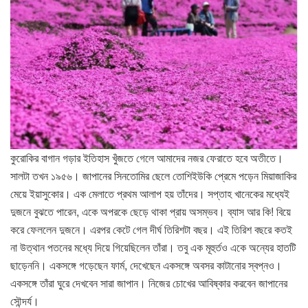
কুরোকির বাগান গড়ার ইতিহাস খুঁজতে গেলে আমাদের নজর ফেরাতে হবে অতীতে।
সালটা তখন ১৯৫৬। জাপানের সিনতোমির ছেলে তোশিইউকি প্রেমে পড়েন মিয়াজাকির
মেয়ে ইয়াসুকোর। এক মেলাতে প্রথম আলাপ হয় তাঁদের। সপ্তাহ খানেকের মধ্যেই
দুজনে বুঝতে পারেন, একে অপরকে ছেড়ে থাকা প্রায় অসম্ভব। ব্যাস আর কি! বিয়ে
করে ফেললেন দুজনে। এরপর কেটে গেল দীর্ঘ তিরিশটা বছর। এই তিরিশ বছরে কতই
না উত্থান পতনের মধ্যে দিয়ে গিয়েছিলেন তাঁরা। তবু এক মূহুর্তও একে অন্যের হাতটি
ছাড়েননি। একসঙ্গে গড়েছেন ফার্ম, দেখেছেন একসঙ্গে অবসর কাটানোর স্বপ্নও।
একসঙ্গে তাঁরা ঘুরে দেখবেন সারা জাপান। নিজের চোখের আবিষ্কার করবেন জাপানের
সৌন্দর্য।