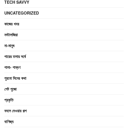
TECH SAVVY
UNCATEGORIZED
কাজের খবর
নস্টালজিয়া
না-মানুষ
পায়ের তলায় সর্ষে
পালা- পাব্বণ
পুরনো দিনের কথা
পেট পুজো
প্রকৃতি
বদলে দেওয়ার গল্প
বাণিজ্য