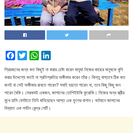
F
T
W
Li
a
wi
h
n
প্রিয়জনের জন্য কত কিছুই না করার চেষ্টা করেন মানুষ! নিজের কাছের মানুষকে খুশি
c
tt
at
k
করার উদ্দেশ্যে কতই না প্রতিশ্রুতির অঙ্গীকার করেন তাঁরা। কিন্তু বাস্তবে ঠিক কত
e
er
s
e
জনই বা সেই অঙ্গীকার রাখতে পারেন? সবাই হয়তো পারেন না, তবে কিছু কিছু জন
b
A
dI
পারেন বৈকি। সেরকমই একজন, জাপানের তোশিইউকি কুরোকি। নিজের অন্ধ স্ত্রীর
o
p
n
মুখে হাসি ফোটাতে তিনি বানিয়েছেন আস্ত এক ফুলের বাগান। বর্তমানে জাপানের
বিখ্যাত এক পর্যটন কেন্দ্র সেটি।
o
p
k