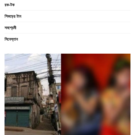
রক-টক
শিকড়ের টান
সমপ্রেমী
সিনেস্তান