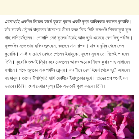
এরমধ্যেই একদিন নিজের ফার্মে ঘুরতে ঘুরতে একটি দৃশ্য আবিষ্কার করলেন কুরোকি।
তাঁর ফার্মের সৌন্দর্য বাড়ানোর উদ্দেশ্যে ভীষণ যত্ন নিয়ে তিনি কতগুলি শিবাজাকুরা ফুল
গাছ লাগিয়েছিলেন। গোলাপি সেই ফুলের টানেই আজ ছুটে এসেছে বেশ কিছু পর্যটক।
ফুলগুলির সঙ্গে তারা ছবিও তুলছেন, করছেন নানা গল্পও। মাথায় বুদ্ধি খেলে গেল
কুরোকি। না-ই বা চোখে দেখতে পেলেন ইয়াসুকো, ফুলের সুবাস তো নিতেই পারবেন
তিনি। কুরোকি তখনই স্থির করে ফেললেন আরও অনেক শিবাজাকুরার গাছ লাগাবেন
বাগানে। গড়ে তুলবেন এক পর্যটন কেন্দ্র। যার টানে দেশ বিদেশ থেকে ছুটে আসবেন
বহু মানুষ। তাদের উপস্থিতি হাসি ফোটাবে ইয়াসুকোর মুখে। তাদের গল্প শুনেই মন
ভরাবেন তিনি। দেশ দেখার স্বপ্ন ঠিক এভাবেই পূরণ করবেন তিনি।