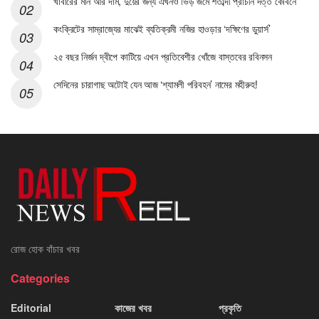
খাবারের মান আর দাম, দুয়ের জন্য এখনও ভিড় জমে শতাব্দী প্রাচীন দত্ত কেবিনে
কংক্রিটের সাম্রাজ্যের মাঝেই ব্যতিক্রমী নজির হাওড়ার ‘দক্ষিণের ডুয়ার্স’
২৫ বছর নির্জন দ্বীপে কাটিয়ে এখন প্রতিবেশীর খোঁজে বাস্তবের রবিনসন
সেদিনের চারাগাছ অটোই যেন আজ ‘শ্যামলী পরিবহন’ নামের মহীরুহ!
রোজ হোক বাঁচার খবর
Categories
Editorial
কাজের খবর
প্রকৃতি