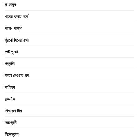
না-মানুষ
পায়ের তলায় সর্ষে
পালা- পাব্বণ
পুরনো দিনের কথা
পেট পুজো
প্রকৃতি
বদলে দেওয়ার গল্প
বাণিজ্য
রক-টক
শিকড়ের টান
সমপ্রেমী
সিনেস্তান