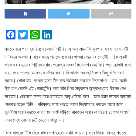
F
T
W
Li
a
wi
h
n
পড়তে বসে পড়া হয়নি বলে বেজায় পিটুনি। এ আর এমন কি ব্যাপার! সব ছাত্র ছাত্রী
c
tt
at
k
এ বিষয়ে অবগত। বাবার কাছে পড়তে বসে মার খাওয়া নতুন নয় মোটেই। ঠিক একই
e
er
s
e
ভাবে বাবার হাতের পিটুনির স্বাদ পেয়েছেন স্বয়ং বিদ্যাসাগর মহাশয়। শুনে চোখটা বড়ো
b
A
dI
বড়ো হয়ে গেলেও একেবারে সত্যি কথা। বিদ্যাসাগরের ছোটবেলার কিছু ঘটনা বেশ
o
p
n
মজার। শোনা যায়, যা বলা হতো ঠিক তার উল্টোটাই করতেন বিদ্যাসাগর। তার যেমনি
ছিল রাগ তেমনি এই গোয়ার্তুমি। তবে তাঁর পিতা ঠাকুরদাস বন্দ্যোপাধ্যায় ছিলেন বেশ
o
p
সচেতন। ছেলেকে আদর করে ডাকতেন ‘ঘাড় কেঁদো’ বলে। তবে উল্টো কাজের জ্বালায়
k
জেরবার হতেন তিনি। পরিষ্কার জামা পরতে বললে বিদ্যাসাগর পরতেন ময়লা জামা।
ডুব দিয়ে স্নান করতে বললে ঠায় ঘাটে দাঁড়িয়ে থাকতেন স্নান না করে। চোখের সামনে
এসব দেখে বেজায় চটে যেতেন পিতৃদেব।
বিদ্যাসাগরের টিকি বেঁধে রাখার গল্প হয়তো সবাই জানেন। তবে তিনিও কিন্তু পড়তে