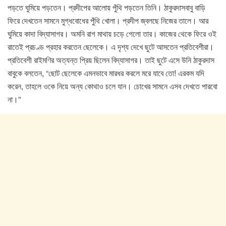
পড়তে ঘুমিয়ে পড়তেন। প্রদীপের আলোয় পুঁথি পড়তেন তিনি। ঠাকুরদাসবাবু বাড়ি
ফিরে দেখতেন সামনে মুগ্ধবোধের পুঁথি খোলা। প্রদীপ জ্বলছে নিজের তালে। আর
ঘুমিয়ে কাদা বিদ্যাসাগর। অমনি রাগ মাথায় চড়ে গেলো তার। কাজের থেকে ফিরে ওই
রাতেই প্রচণ্ড প্রহার করতেন ছেলেকে। এ দৃশ্য দেখে ছুটে আসতেন প্রতিবেশীরা।
প্রতিবেশী রাইমণির অত্যন্ত প্রিয় ছিলেন বিদ্যাসাগর। তাই ছুটে এসে উনি ঠাকুরদাস
বাবুকে বলতেন, “ছোট ছেলেকে এমনভাবে মারধর করলে মরে যাবে তো! এরকম যদি
করেন, তাহলে ওকে নিয়ে অন্য কোথাও চলে যান। চোখের সামনে এসব দেখতে পারবো
না।”