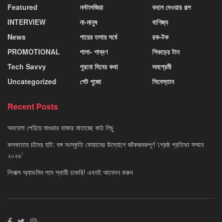
Featured
নস্টালজিয়া
বদলে দেওয়ার গল্প
INTERVIEW
না-মানুষ
বাণিজ্য
News
পায়ের তলায় সর্ষে
রক-টক
PROMOTIONAL
পালা- পাব্বণ
শিকড়ের টান
Tech Savvy
পুরনো দিনের কথা
সমপ্রেমী
Uncategorized
পেট পুজো
সিনেস্তান
Recent Posts
অবহেলা পেরিয়ে মাগুরার বাজার মাতাচ্ছে কাঠ লিচু
কলকাতায় চাঁদের হাট: বঙ্গ সংস্কৃতি ফোরামের উদ্যোগে জাঁকজমকপূর্ণ ‘শ্রেষ্ঠ প্রতিভা সম্মান
২০২৬’
লিনাক্স অ্যাডমিন পদে স্থায়ী চাকরি! এখনই আবেদন করুন