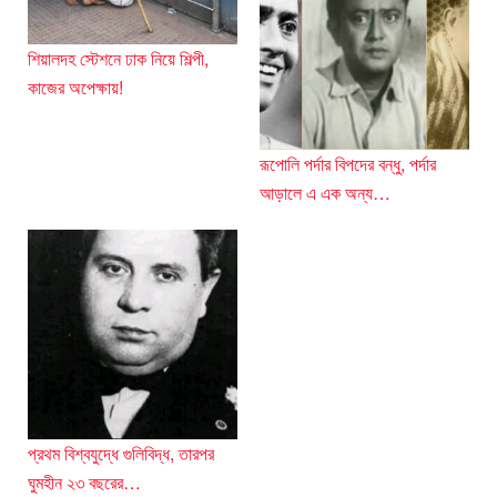
শিয়ালদহ স্টেশনে ঢাক নিয়ে শিল্পী,
কাজের অপেক্ষায়!
রূপোলি পর্দার বিপদের বন্ধু, পর্দার
আড়ালে এ এক অন্য…
প্রথম বিশ্বযুদ্ধে গুলিবিদ্ধ, তারপর
ঘুমহীন ২৩ বছরের…