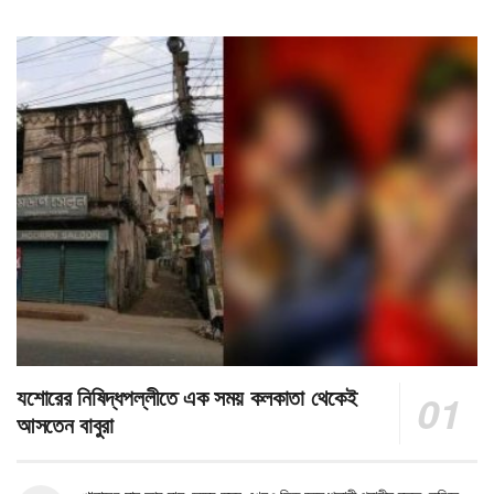
যশোরের নিষিদ্ধপল্লীতে এক সময় কলকাতা থেকেই
আসতেন বাবুরা