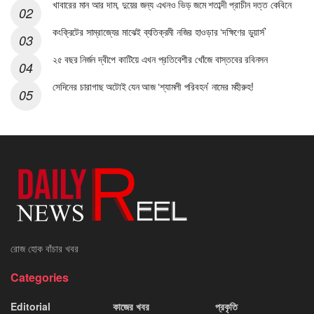
খাবারের মান আর দাম, দুয়ের জন্য এখনও ভিড় জমে শতাব্দী প্রাচীন দত্ত কেবিনে
কংক্রিটের সাম্রাজ্যের মাঝেই ব্যতিক্রমী নজির হাওড়ার ‘দক্ষিণের ডুয়ার্স’
২৫ বছর নির্জন দ্বীপে কাটিয়ে এখন প্রতিবেশীর খোঁজে বাস্তবের রবিনসন
সেদিনের চারাগাছ অটোই যেন আজ ‘শ্যামলী পরিবহন’ নামের মহীরুহ!
রোজ হোক বাঁচার খবর
Categories
Editorial
কাজের খবর
প্রকৃতি