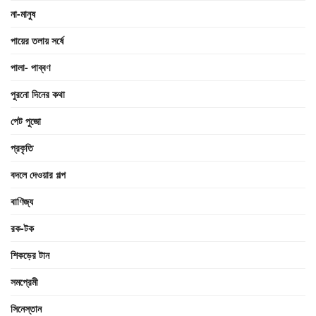
না-মানুষ
পায়ের তলায় সর্ষে
পালা- পাব্বণ
পুরনো দিনের কথা
পেট পুজো
প্রকৃতি
বদলে দেওয়ার গল্প
বাণিজ্য
রক-টক
শিকড়ের টান
সমপ্রেমী
সিনেস্তান