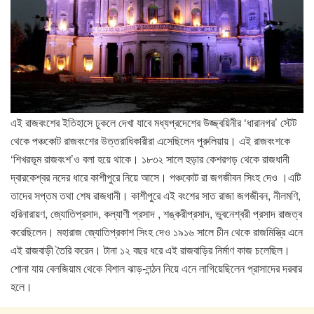
এই রাজবংশের ইতিহাসে ঢুকলে দেখা যাবে মধ্যপ্রদেশের উজ্জ্বয়িনীর ‘ধারানগর’ স্টেট
থেকে পঞ্চকোট রাজবংশের উত্তরাধিকারীরা এসেছিলেন পুরুলিয়ায়। এই রাজবংশকে
‘শিখরভূম রাজবংশ’ও বলা হয়ে থাকে। ১৮৩২ সালে হুড়ার কেশরগড় থেকে রাজধানী
দ্বারকেশ্বর নদের ধারে কাশীপুরে নিয়ে আসে। পঞ্চকোট রা জগজীবন সিংহ দেও ।এটি
তাদের সপ্তম তথা শেষ রাজধানী। কাশীপুরে এই বংশের সাত রাজা জগজীবন, নীলমণি,
হরিনারায়ণ, জ্যোতিপ্রসাদ, কল্যাণী প্রসাদ , শঙ্করীপ্রসাদ, ভুবনেশ্বরী প্রসাদ রাজত্ব
করেছিলেন। মহারাজ জ্যোতিপ্রকাশ সিংহ দেও ১৯১৬ সালে চীন থেকে রাজমিস্ত্রি এনে
এই রাজবাড়ী তৈরি করেন। টানা ১২ বছর ধরে এই রাজবাড়ির নির্মাণ কাজ চলেছিল।
শোনা যায় বেলজিয়াম থেকে বিশাল ঝাড়-লন্ঠন নিয়ে এনে লাগিয়েছিলেন প্রাসাদের দরবার
হলে।