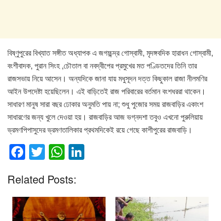
বিষ্ণুপুরের বিখ্যাত সঙ্গীত অধ্যাপক এ জগচ্চন্দ্র গোস্বামী, মৃদঙ্গবদিক হারাধন গোস্বামী,
বংশীবাদক, পুরান সিংহ ,চৌতাল বা নবদ্বীপের প্রমুখের মত পণ্ডিতদের তিনি তার
রাজসভায় নিয়ে আসেন। অন্যদিকে জানা যায় মধুসূদন দত্ত কিছুকাল রাজা নীলমণির
আইন উপদেষ্টা হয়েছিলেন। এই বাড়িতেই রাজ পরিবারের বর্তমান বংশধররা থাকেন।
সাধারণ মানুষ সারা বছর ঢোকার অনুমতি পায় না; শুধু পুজোর সময় রাজবাড়ির একাংশ
সাধারণের জন্য খুলে দেওয়া হয়। রাজবাড়ির আজ ভগ্নদশা তবুও এখনো পুরুলিয়ায়
ভ্রমণপিপাসুদের ভ্রমণতালিকার প্রথমদিকেই রয়ে গেছে কাশীপুরের রাজবাড়ি।
F
T
W
Li
a
wi
h
n
Related Posts:
c
tt
at
k
e
er
s
e
b
A
dI