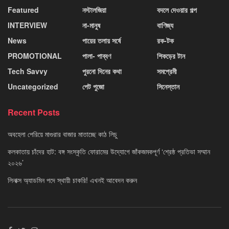
Featured
নস্টালজিয়া
বদলে দেওয়ার গল্প
INTERVIEW
না-মানুষ
বাণিজ্য
News
পায়ের তলায় সর্ষে
রক-টক
PROMOTIONAL
পালা- পাব্বণ
শিকড়ের টান
Tech Savvy
পুরনো দিনের কথা
সমপ্রেমী
Uncategorized
পেট পুজো
সিনেস্তান
Recent Posts
অবহেলা পেরিয়ে মাগুরার বাজার মাতাচ্ছে কাঠ লিচু
কলকাতায় চাঁদের হাট: বঙ্গ সংস্কৃতি ফোরামের উদ্যোগে জাঁকজমকপূর্ণ ‘শ্রেষ্ঠ প্রতিভা সম্মান
২০২৬’
লিনাক্স অ্যাডমিন পদে স্থায়ী চাকরি! এখনই আবেদন করুন