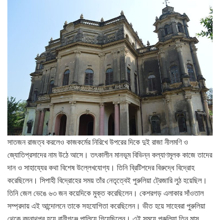
সাতজন রাজত্ব করলেও কাজকর্মের নিরিখে উপরের দিকে দুই রাজা নীলমণি ও
জ্যোতিপ্রসাদের নাম উঠে আসে। তৎকালীন মানভূম বিভিন্ন কল্যাণমূলক কাজে তাদের
দান ও সাহায্যের কথা বিশেষ উল্লেখযোগ্য। তিনি ব্রিটিশদের বিরুদ্ধে বিদ্রোহ
করেছিলেন। সিপাহী বিদ্রোহের সময় তাঁর নেতৃত্বেই পুরুলিয়া ট্রেজারি লুঠ হয়েছিল।
তিনি জেল ভেঙে ৬৩ জন কয়েদিকে মুক্ত করেছিলেন। কেশরগড় এলাকার সাঁওতাল
সম্প্রদায় এই আন্দোলনে তাকে সহযোগিতা করেছিলেন। ভীত হয়ে সাহেবরা পুরুলিয়া
থেকে রঘুনাথপুর হয়ে রানীগঞ্জে পালিয়ে গিয়েছিলেন। এই সময়ে পুরুলিয়া তিন মাস