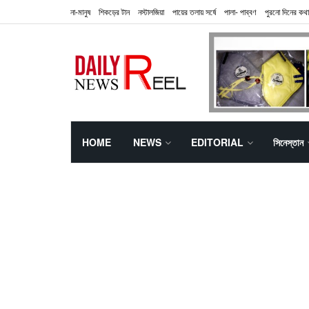
না-মানুষ
শিকড়ের টান
নস্টালজিয়া
পায়ের তলায় সর্ষে
পালা- পাব্বণ
পুরনো দিনের কথা
HOME
NEWS
EDITORIAL
সিনেস্তান