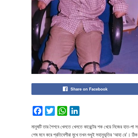
Share on Facebook
F
T
W
Li
a
wi
h
n
মানুষটি তার শৈশবে খেলতে খেলতে কারেন্টের শক খেয়ে নিজের হাত-পা 
c
tt
at
k
শেষ মনে করে প্রতিবেশীরা মুখে তখন শুধুই সহানুভূতির ‘আহা রে’। ঠিক