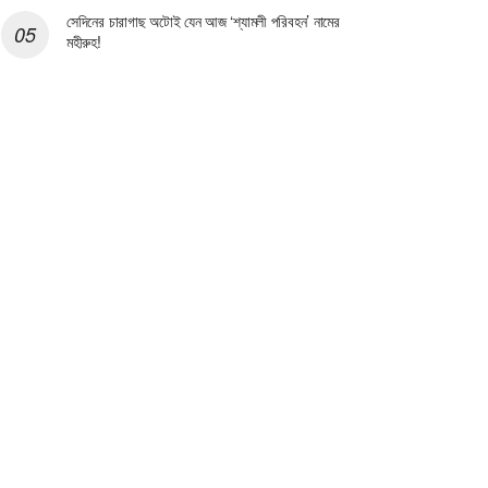
সেদিনের চারাগাছ অটোই যেন আজ ‘শ্যামলী পরিবহন’ নামের
মহীরুহ!