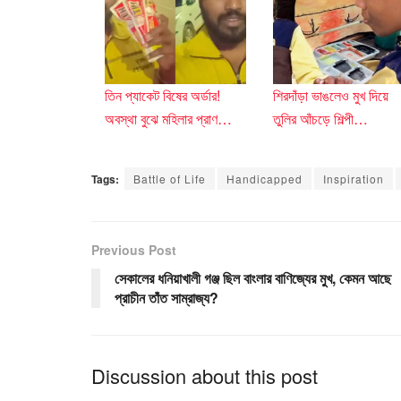
o
p
k
তিন প্যাকেট বিষের অর্ডার!
শিরদাঁড়া ভাঙলেও মুখ দিয়ে
অবস্থা বুঝে মহিলার প্রাণ…
তুলির আঁচড়ে শিল্পী…
Tags:
Battle of Life
Handicapped
Inspiration
Previous Post
সেকালের ধনিয়াখালী গঞ্জ ছিল বাংলার বাণিজ্যের মুখ, কেমন আছে
প্রাচীন তাঁত সাম্রাজ্য?
Discussion about this post