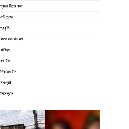
পুরনো দিনের কথা
পেট পুজো
প্রকৃতি
বদলে দেওয়ার গল্প
বাণিজ্য
রক-টক
শিকড়ের টান
সমপ্রেমী
সিনেস্তান