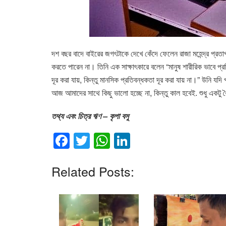
দশ বছর বাদে বাইরের জগৎটাকে দেখে কেঁদে ফেলেন রাজা মহেন্দ্র প্
করতে পারেন না। তিনি এক সাক্ষাৎকারে বলেন “মানুষ শারীরিক ভাবে প্রত
দূর করা যায়, কিন্তু মানসিক প্রতিবন্ধকতা দূর করা যায় না।” উন
আজ আমাদের সাথে কিছু ভালো হচ্ছে না, কিন্তু কাল হবেই. শুধু একটু ধৈ
তথ্য এবং চিত্র ঋণ – কৃপা বসু
F
T
W
Li
a
wi
h
n
c
tt
at
k
Related Posts:
e
er
s
e
b
A
dI
o
p
n