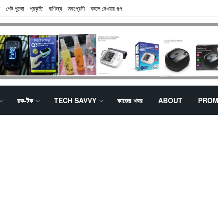
পেট পুজো
প্রকৃতি
বাণিজ্য
সমপ্রেমী
বদলে দেওয়ার গল্প
রক-টক
TECH SAVVY
কাজের খবর
ABOUT
PROM