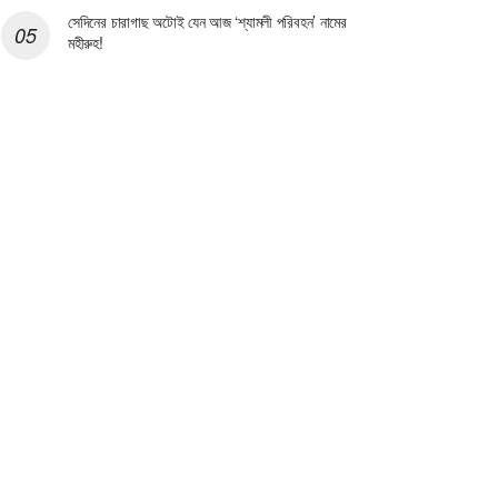
সেদিনের চারাগাছ অটোই যেন আজ ‘শ্যামলী পরিবহন’ নামের
মহীরুহ!