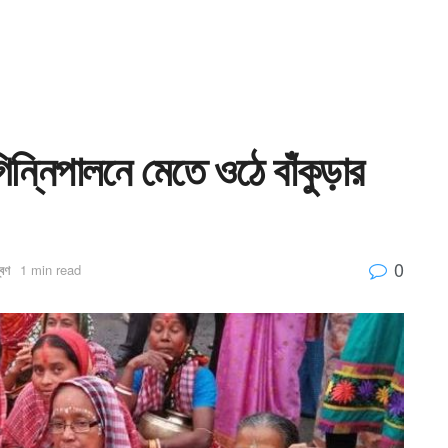
িন্নিপালনে মেতে ওঠে বাঁকুড়ার
0
্বণ
1 min read