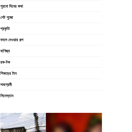
পুরনো দিনের কথা
পেট পুজো
প্রকৃতি
বদলে দেওয়ার গল্প
বাণিজ্য
রক-টক
শিকড়ের টান
সমপ্রেমী
সিনেস্তান