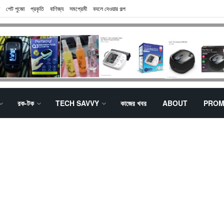
পেট পুজো
প্রকৃতি
বাণিজ্য
সমপ্রেমী
বদলে দেওয়ার গল্প
রক-টক
TECH SAVVY
কাজের খবর
ABOUT
PROM