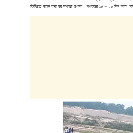
e
er
s
e
তিথিতে পালন করা হয় দশহরা উৎসব। দশহরার ১৫ – ২০ দিন আগে মঙ্গ
b
A
dI
o
p
n
o
p
k