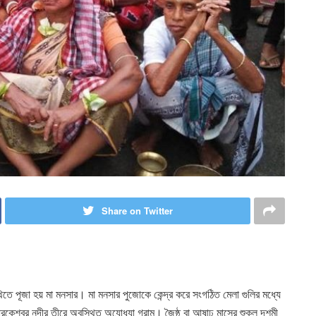
Share on Twitter
 তিথিতে পূজা হয় মা মনসার। মা মনসার পুজোকে কেন্দ্র করে সংগঠিত মেলা গুলির মধ্যে
বারকেশ্বর নদীর তীরে অবস্থিত অযোধ্যা গ্রাম। জৈষ্ঠ বা আষাঢ় মাসের শুক্ল দশমী