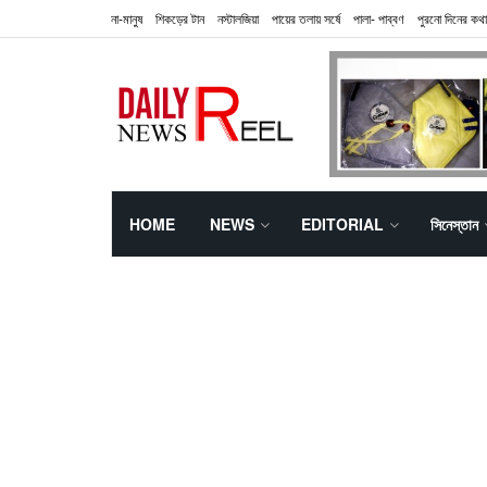
না-মানুষ
শিকড়ের টান
নস্টালজিয়া
পায়ের তলায় সর্ষে
পালা- পাব্বণ
পুরনো দিনের কথা
HOME
NEWS
EDITORIAL
সিনেস্তান