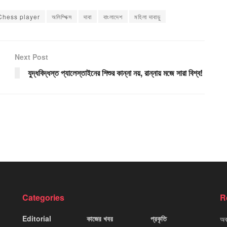
hess player
অলিম্পিক্স
দাবা
বাংলাদেশ
মহিলা দাবাড়ু
Next Post
যুদ্ধবিদ্ধস্ত প্যালেস্তাইনের শিশুর কান্না নয়, রান্নায় মজে সারা বিশ্ব!
Categories
R
Editorial
কাজের খবর
প্রকৃতি
অবহ