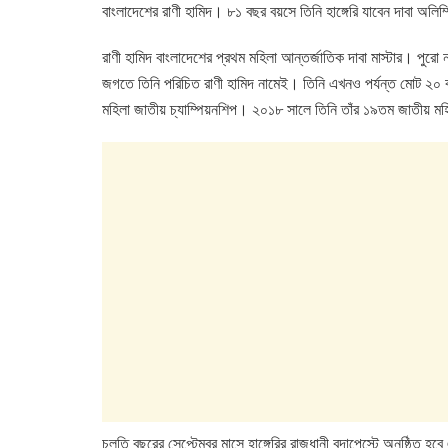
e
er
s
e
বাংলাদেশের রাণী হামিদ। ৮১ বছর বয়সে তিনি হাঙ্গেরি যাবেন দাবা অল
b
A
dI
রাণী হামিদ বাংলাদেশের প্রথম মহিলা আন্তর্জাতিক দাবা মাস্টার। পুরো 
o
p
n
জগতে তিনি পরিচিত রাণী হামিদ নামেই। তিনি এখনও পর্যন্ত মোট ২০ ব
o
p
মহিলা জাতীয় চ্যাম্পিয়নশিপ। ২০১৮ সালে তিনি তাঁর ১৯তম জাতীয় মহ
k
চলতি বছরের সেপ্টেম্বর মাসে হাঙ্গেরির রাজধানী বুদাপেস্টে অনুষ্ঠিত