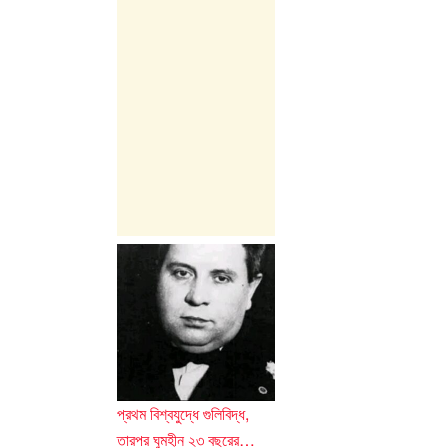
প্রথম বিশ্বযুদ্ধে গুলিবিদ্ধ,
তারপর ঘুমহীন ২৩ বছরের…