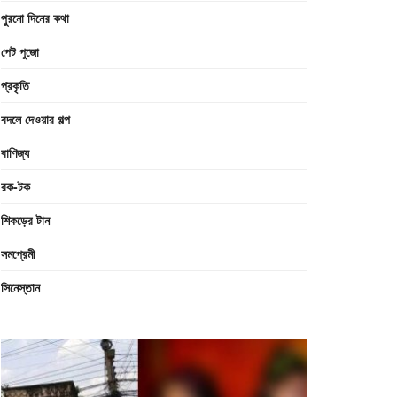
পুরনো দিনের কথা
পেট পুজো
প্রকৃতি
বদলে দেওয়ার গল্প
বাণিজ্য
রক-টক
শিকড়ের টান
সমপ্রেমী
সিনেস্তান