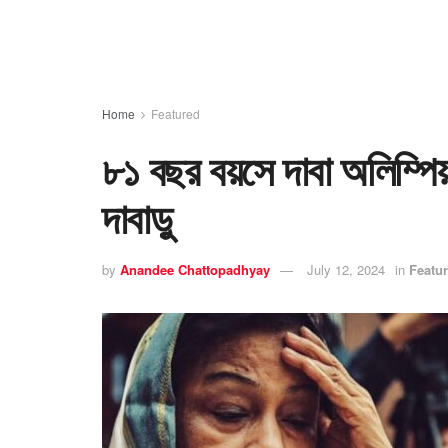
Home
Featured
৮১ বছর বয়সে দাবা অলিম্পিয
দাবাড়ু
by
Anandee Chattopadhyay
July 12, 2024
in
Featu