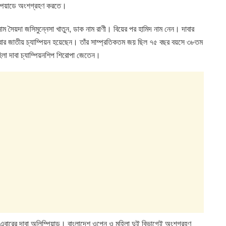
িম্পিয়াডে অংশগ্রহণ করতে।
নাম সৈয়দা জসিমুন্নেসা খাতুন, ডাক নাম রাণী। বিয়ের পর হামিদ নাম নেন। দাবার
ার জাতীয় চ্যাম্পিয়ন হয়েছেন। তাঁর সাম্প্রতিকতম জয় ছিল ৭৫ বছর বয়সে ৩৮তম
িলা দাবা চ্যাম্পিয়নশিপ শিরোপা জেতেন।
 হবে এবারের দাবা অলিম্পিয়াড। বাংলাদেশ ওপেন ও মহিলা দুই বিভাগেই অংশগ্রহণ