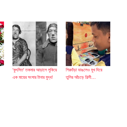
'কুৎসিত' তকমার আড়ালে লুকিয়ে
শিরদাঁড়া ভাঙলেও মুখ দিয়ে
এক মায়ের সংসার টানার যুদ্ধ!
তুলির আঁচড়ে শিল্পী…