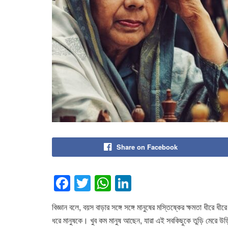
Share on Facebook
F
T
W
Li
a
wi
h
n
বিজ্ঞান বলে, বয়স বাড়ার সঙ্গে সঙ্গে মানুষের মস্তিষ্কের ক্ষমতা ধী
c
tt
at
k
ধরে মানুষকে। খুব কম মানুষ আছেন, যারা এই সবকিছুকে তুড়ি মেরে