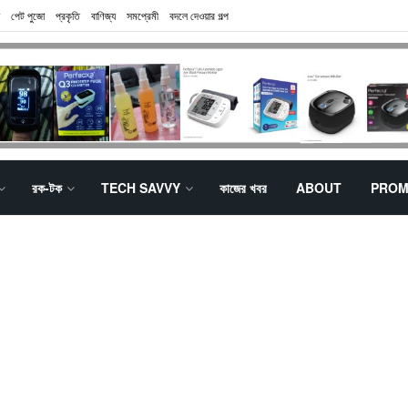
পেট পুজো
প্রকৃতি
বাণিজ্য
সমপ্রেমী
বদলে দেওয়ার গল্প
রক-টক
TECH SAVVY
কাজের খবর
ABOUT
PROM