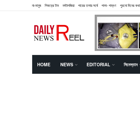
না-মানুষ
শিকড়ের টান
নস্টালজিয়া
পায়ের তলায় সর্ষে
পালা- পাব্বণ
পুরনো দিনের কথা
HOME
NEWS
EDITORIAL
সিনেস্তান