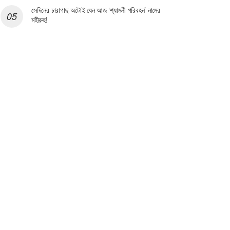
সেদিনের চারাগাছ অটোই যেন আজ ‘শ্যামলী পরিবহন’ নামের
মহীরুহ!