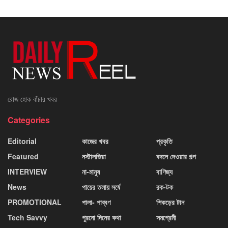
রোজ হোক বাঁচার খবর
Categories
Editorial
কাজের খবর
প্রকৃতি
Featured
নস্টালজিয়া
বদলে দেওয়ার গল্প
INTERVIEW
না-মানুষ
বাণিজ্য
News
পায়ের তলায় সর্ষে
রক-টক
PROMOTIONAL
পালা- পাব্বণ
শিকড়ের টান
Tech Savvy
পুরনো দিনের কথা
সমপ্রেমী