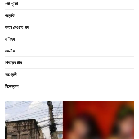
পেট পুজো
প্রকৃতি
বদলে দেওয়ার গল্প
বাণিজ্য
রক-টক
শিকড়ের টান
সমপ্রেমী
সিনেস্তান