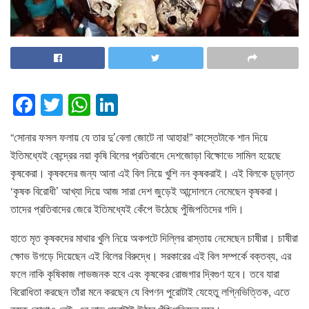
F
T
W
Li
a
wi
h
n
“সোনার ফসল ফলায় যে তার দু’বেলা জোটে না আহার!” কাস্তেটাকে শান দিয়ে
c
tt
at
k
ইতিমধ্যেই কেন্দ্রের নয়া কৃষি বিলের প্রতিবাদে দেশজোড়া বিক্ষোভে সামিল হয়েছে
e
er
s
e
কৃষকেরা। কৃষকদের জন্য আনা এই বিল নিয়ে খুশি নন কৃষকরাই। এই বিলকে চূড়ান্ত
b
A
dI
‘কৃষক বিরোধী’ আখ্যা দিয়ে আজ সারা দেশ জুড়েই আন্দোলনে নেমেছেন কৃষকরা।
o
p
n
তাদের প্রতিবাদের জেরে ইতিমধ্যেই কেঁপে উঠেছে পুঁজিপতিদের গদি।
o
p
হাতে মৃত কৃষকদের মাথার খুলি নিয়ে অকপটে দিল্লির রাস্তায় নেমেছেন চাষীরা। চাষীরা
k
ক্ষোভ উগড়ে দিয়েছেন এই বিলের বিরুদ্ধে। সরকারের এই বিল সম্পর্কে বক্তব্য, এর
ফলে নাকি কৃষিকাজ লাভজনক হবে এবং কৃষকের রোজগার দ্বিগুণ হবে। তবে যারা
বিরোধিতা করছেন তাঁরা মনে করছেন যে বিপণন পুরোটাই যেহেতু লগ্নিভিত্তিক, এতে