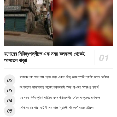
যশোরের নিষিদ্ধপল্লীতে এক সময় কলকাতা থেকেই
আসতেন বাবুরা
খাবারের মান আর দাম, দুয়ের জন্য এখনও ভিড় জমে শতাব্দী প্রাচীন দত্ত কেবিনে
কংক্রিটের সাম্রাজ্যের মাঝেই ব্যতিক্রমী নজির হাওড়ার ‘দক্ষিণের ডুয়ার্স’
২৫ বছর নির্জন দ্বীপে কাটিয়ে এখন প্রতিবেশীর খোঁজে বাস্তবের রবিনসন
সেদিনের চারাগাছ অটোই যেন আজ ‘শ্যামলী পরিবহন’ নামের মহীরুহ!