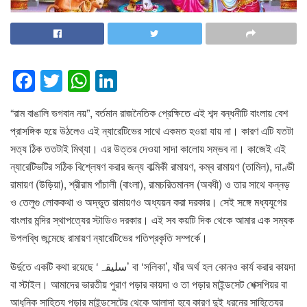
F
T
W
Li
a
wi
h
n
“রাম বাঙালি ভগবান নয়”, বর্তমান রাজনৈতিক প্রেক্ষিতে এই শব্দ বন্ধনীটি বাংলায় বেশ
c
tt
at
k
প্রাসঙ্গিক হয়ে উঠলেও এই ন্যারেটিভের সাথে একমত হওয়া যায় না। কারণ এটি যতটা
e
er
s
e
সত্য ঠিক ততটাই মিথ্যা। এর উত্তর দেওয়া সাদা কালোয় সম্ভব না। কাজেই এই
b
A
dI
ন্যারেটিভটির সঠিক বিশ্লেষণ করার জন্য বাল্মিকী রামায়ণ, কম্ব রামায়ণ (তামিল), দাণ্ডী
o
p
n
রামায়ণ (উড়িয়া), শ্রীরাম পাঁচালী (বাংলা), রামচরিতমানস (অবধী) ও তার সাথে কন্নড়
ও তেলুগু লোককথা ও অদ্ভুত রামায়ণও অধ্যয়ন করা দরকার। সেই সঙ্গে মধ্যযুগের
o
p
বাংলার মন্দির স্থাপত্যের স্টাডিও দরকার। এই সব কয়টি দিক থেকে আমার এক সম্যক
k
উপলব্ধি জন্মেছে রামায়ণ ন্যারেটিভের গতিপ্রকৃতি সম্পর্কে।
ঊর্দুতে একটি কথা রয়েছে ‘سلیقہ’ বা ‘সলিকা’, যাঁর অর্থ হল কোনও কার্য করার কায়দা
বা স্টাইল। আমাদের ভারতীয় পুরাণ পড়ার কায়দা ও তা পড়ার মাইন্ডসেট শেক্সপিয়র বা
আধুনিক সাহিত্য পড়ার মাইন্ডসেটের থেকে আলাদা হবে কারণ দুই ধরনের সাহিত্যের