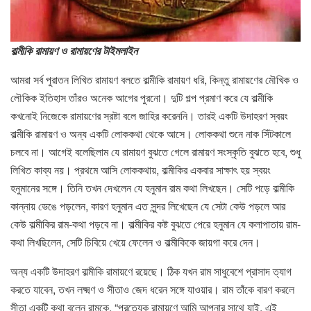
বাল্মীকি রামায়ণ ও রামায়ণের টাইমলাইন
আমরা সর্ব পুরাতন লিখিত রামায়ণ বলতে বাল্মীকি রামায়ণ ধরি, কিন্তু রামায়ণের মৌখিক ও
লৌকিক ইতিহাস তাঁরও অনেক আগের পুরনো। দুটি গল্প প্রমাণ করে যে বাল্মীকি
কখনোই নিজেকে রামায়ণের স্রষ্টা বলে জাহির করেননি। তারই একটি উদাহরণ স্বয়ং
বাল্মীকি রামায়ণ ও অন্য একটি লোককথা থেকে আসে। লোককথা শুনে নাক সিঁটকালে
চলবে না। আগেই বলেছিলাম যে রামায়ণ বুঝতে গেলে রামায়ণ সংস্কৃতি বুঝতে হবে, শুধু
লিখিত কাব্য নয়। প্রথমে আসি লোককথায়, বাল্মীকির একবার সাক্ষাৎ হয় স্বয়ং
হনুমানের সঙ্গে। তিনি তখন দেখলেন যে হনুমান রাম কথা লিখছেন। সেটি পড়ে বাল্মীকি
কান্নায় ভেঙে পড়লেন, কারণ হনুমান এত সুন্দর লিখেছেন যে সেটা কেউ পড়লে আর
কেউ বাল্মীকির রাম-কথা পড়বে না। বাল্মীকির কষ্ট বুঝতে পেরে হনুমান যে কলাপাতায় রাম-
কথা লিখছিলেন, সেটি চিবিয়ে খেয়ে ফেলেন ও বাল্মীকিকে জায়গা করে দেন।
অন্য একটি উদাহরণ বাল্মীকি রামায়ণে রয়েছে। ঠিক যখন রাম সাধুবেশে প্রাসাদ ত্যাগ
করতে যাবেন, তখন লক্ষ্মণ ও সীতাও জেদ ধরেন সঙ্গে যাওয়ার। রাম তাঁকে বারণ করলে
সীতা একটি কথা বলেন রামকে, “প্রত্যেক রামায়ণে আমি আপনার সাথে যাই, এই