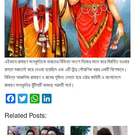
এইভাবে রামায়ণ সংস্কৃতিকে ভারতের বিভিন্ন অংশে নিজের মতন করে বিবর্তিত হওয়ার
রাস্তা শুরুতেই করে দেওয়া হয়েছিল এবং এটি হিন্দু পৌরাণিক ধরার একটি বিশেষত্ব।
বিভিন্ন আঞ্চলিক রামায়ণ ও রামের পূজিত দেবতা হয়ে ওঠার কাহিনী ও বাংলাদেশে
রামায়ণ সংস্কৃতির খুঁটিনাটি থাকছে পরবর্তী পর্বে।
F
T
W
Li
a
wi
h
n
Related Posts:
c
tt
at
k
e
er
s
e