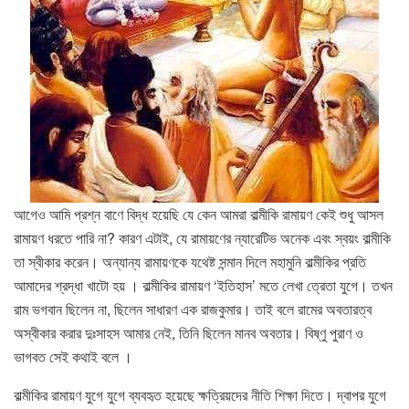
আগেও আমি প্রশ্ন বাণে বিদ্ধ হয়েছি যে কেন আমরা বাল্মীকি রামায়ণ কেই শুধু আসল
রামায়ণ ধরতে পারি না? কারণ এটাই, যে রামায়ণের ন্যারেটিভ অনেক এবং স্বয়ং বাল্মীকি
তা স্বীকার করেন। অন্যান্য রামায়ণকে যথেষ্ট সন্মান দিলে মহামুনি বাল্মীকির প্রতি
আমাদের শ্রদ্ধা খাটো হয় । বাল্মীকির রামায়ণ ‘ইতিহাস’ মতে লেখা ত্রেতা যুগে। তখন
রাম ভগবান ছিলেন না, ছিলেন সাধারণ এক রাজকুমার। তাই বলে রামের অবতারত্ব
অস্বীকার করার দুঃসাহস আমার নেই, তিনি ছিলেন মানব অবতার। বিষ্ণু পুরাণ ও
ভাগবত সেই কথাই বলে ।
বাল্মীকির রামায়ণ যুগে যুগে ব্যবহৃত হয়েছে ক্ষত্রিয়দের নীতি শিক্ষা দিতে। দ্বাপর যুগে