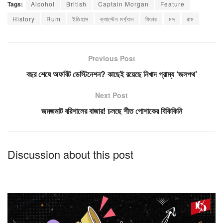
Tags:
Alcohol
British
Captain Morgan
Feature
History
Rum
ইতিহাস
ক্যাপ্টেন মর্গ্যান
ফিচার
মদ
রাম
Previous Post
বছর শেষে অফবিট ডেস্টিনেশন? কাছেই রয়েছে নিখাদ গ্রাম্য ‘জলপথ’
Next Post
জমজমাট বরিশালের বাজার! চলছে শীত পোশাকের বিকিকিনি
Discussion about this post