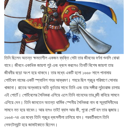
তিনি ছিলেন অতন্ত ক্ষমতাশীল একজন ব্যক্তি সেটা তার জীবনের বর্ণনা শুনলি বোঝা
যাবে। জীবনে একাধিক জায়গা লুঠ এবং ধ্বংস করলেও তিনটি বিশেষ জায়গা তার
জীবনীর বড়ো অংশ হয়ে থাকবে। তার মধ্যে একটি হলো ১৬৬৮ সালে পানামায়
পোর্টবেল নামের একটি স্প্যানিশ শহর আক্রমণ। শহরে ছিল প্রচুর পরিমাণে সোনার
খাজানা। রাতের অন্ধকারে অতি ধূর্ততার সাথে তিনি এবং তার সঙ্গীরা লুঠতরাজ চালায়
এই পোর্টে। পোর্টবেলের সৈনিকরা এগিয়ে এলে তিনি নানেদের তার বন্দী বানিয়ে সামনে
এগিয়ে দেন। তিনি জানতেন অতন্ত ধার্মিক স্পেনীয় সৈনিকরা নান বা সন্ন্যাসিনীদের
সামনে নত হয়ে যাবেন। আর হলও তাই! ব্যাস আর কী, পুরো পোর্ট হল তার কব্জায়।
১৬৬৪-৭৪ এর মধ্যে তিনি প্রচুর ধ্বংসলীলা চালিয়ে যান। পরবর্তীকালে তিনি
লেফটেন্যান্ট হয়ে জামাইকাতে ছিলেন।