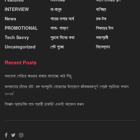
INTERVIEW
না-মানুষ
বাণিজ্য
News
পায়ের তলায় সর্ষে
রক-টক
PROMOTIONAL
পালা- পাব্বণ
শিকড়ের টান
Tech Savvy
পুরনো দিনের কথা
সমপ্রেমী
Uncategorized
পেট পুজো
সিনেস্তান
Recent Posts
অবহেলা পেরিয়ে মাগুরার বাজার মাতাচ্ছে কাঠ লিচু
কলকাতায় চাঁদের হাট: বঙ্গ সংস্কৃতি ফোরামের উদ্যোগে জাঁকজমকপূর্ণ ‘শ্রেষ্ঠ প্রতিভা সম্মান
২০২৬’
লিনাক্স অ্যাডমিন পদে স্থায়ী চাকরি! এখনই আবেদন করুন