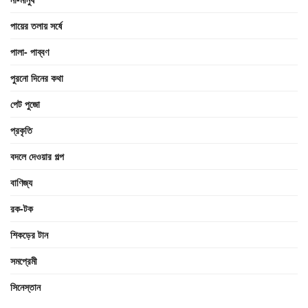
পায়ের তলায় সর্ষে
পালা- পাব্বণ
পুরনো দিনের কথা
পেট পুজো
প্রকৃতি
বদলে দেওয়ার গল্প
বাণিজ্য
রক-টক
শিকড়ের টান
সমপ্রেমী
সিনেস্তান