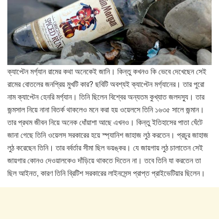
ক্যাপ্টেন মর্গ্যান রামের কথা অনেকেই জানি। কিন্তু কখনও কি ভেবে দেখেছেন সেই
রামের বোতলের জনপ্রিয় মুখটি কার? ছবিটি অবশ্যই ক্যাপ্টেন মর্গ্যানের। তার পুরো
নাম ক্যাপ্টেন হেনরি মর্গ্যান। তিনি ছিলেন বিশ্বের অন্যতম কুখ্যাত জলদস্যু। তার
জন্মসাল নিয়ে নানা বিতর্ক থাকলেও মনে করা হয় ওয়েলসে তিনি ১৬৩৫ সালে জন্মান।
তার প্রথম জীবন নিয়ে অনেক ধোঁয়াশা আছে এখনও। কিন্তু ইতিহাসের পাতা ঘেঁটে
জানা গেছে তিনি ওয়েলস সরকারের হয়ে স্প্যানিশ জাহাজ লুঠ করতেন। প্রচুর জাহাজ
লুঠ করেছেন তিনি। তার বর্বর্তার সীমা ছিল ভয়ঙ্কর। যে জায়গায় লুঠ চালাতেন সেই
জায়গার কোনও দেওয়ালকেও দাঁড়িয়ে থাকতে দিতেন না। তবে তিনি যা করতেন তা
ছিল আইনত, কারণ তিনি ব্রিটিশ সরকারের লাইনসেন্স প্রাপ্ত প্রাইভেটিয়ার ছিলেন।