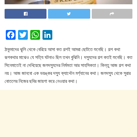
F
T
W
Li
a
wi
h
n
ঠাকুমাদের ঝুলি থেকে বেরিয়ে আসা কত গল্পই আমরা ছোটতে শুনেছি। গল্প কথা
c
tt
at
k
রূপকথার মাঝেও যে সত্যি ঘটনাও ছিল তখন বুঝিনি। দস্যুদের গল্প কতই শুনেছি। কত
e
er
s
e
সিনেমাতেই না দেখিয়েছে জলদস্যুদের নির্মমতা আর সাহসিকতা। কিন্তু আজ গল্প কথা
b
A
dI
নয়। আজ জানবো এক ভয়ঙ্কর দস্যু ক্যাপ্টেন মর্গ্যানের কথা। জলদস্যু থেকে সুরার
o
p
n
বোতলের নিজের ছবির জায়গা করে নেওয়ার কথা।
o
p
k