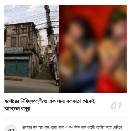
যশোরের নিষিদ্ধপল্লীতে এক সময় কলকাতা থেকেই
আসতেন বাবুরা
খাবারের মান আর দাম, দুয়ের জন্য এখনও ভিড় জমে শতাব্দী প্রাচীন দত্ত কেবিনে