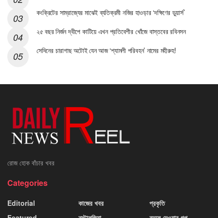
কংক্রিটের সাম্রাজ্যের মাঝেই ব্যতিক্রমী নজির হাওড়ার ‘দক্ষিণের ডুয়ার্স’
২৫ বছর নির্জন দ্বীপে কাটিয়ে এখন প্রতিবেশীর খোঁজে বাস্তবের রবিনসন
সেদিনের চারাগাছ অটোই যেন আজ ‘শ্যামলী পরিবহন’ নামের মহীরুহ!
রোজ হোক বাঁচার খবর
Categories
Editorial
কাজের খবর
প্রকৃতি
Featured
নস্টালজিয়া
বদলে দেওয়ার গল্প