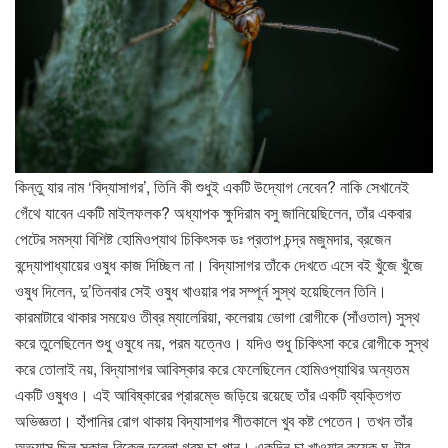
কিন্তু যার নাম ‘বিদ্যাসাগর’, তিনি কী শুধুই একটি উদ্যোগ নেবেন? নাকি সেখানেই
গেঁথে যাবেন একটি মাইলফলক? অধ্যাপক ক্ষুদিরাম বসু জানিয়েছিলেন, তাঁর একবার
পেটের সমস্যা বিশিষ্ট হোমিওপ্যাথ চিকিৎসক ডঃ প্রতাপ চন্দ্র মজুমদার, ব্রজেন
বন্দ্যোপাধ্যায়ের ওষুধ কাজ দিচ্ছিল না। বিদ্যাসাগর তাঁকে দেখতে এসে বই খুঁজে খুঁজে
ওষুধ দিলেন, দু’তিনবার সেই ওষুধ খাওয়ার পর সম্পূর্ন সুস্থ হয়েছিলেন তিনি।
কারমাটারে থাকার সময়েও তীব্র ম্যালেরিয়া, কলেরায় ভোগা রোগীকে (সাঁওতাল) সুস্থ
করে তুলেছিলেন শুধু ওষুধে নয়, পরম যত্নেও। যদিও শুধু চিকিৎসা করে রোগীকে সুস্থ
করে তোলাই নয়, বিদ্যাসাগর আবিস্কার করে ফেলেছিলেন হোমিওপ্যাথির অন্যতম
একটি ওষুধও। এই আবিষ্কারের প্রারম্ভে জড়িয়ে রয়েছে তাঁর একটি ব্যক্তিগত
অভিজ্ঞতা। হাঁপানির রোগ থাকায় বিদ্যাসাগর শীতকালে খুব কষ্ট পেতেন। তখন তাঁর
অভ্যাস ছিল সকাল-বিকেল দুবেলা গরম চা-পান। একদিন চা খাওয়ার কয়েক ঘণ্টার