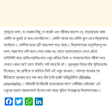
গৃহভৃত্য বলল, না সেরকম কিছু সে করেনি এবং স্বীকার করলেন যে, তাড়াহুড়োয় আজ
কেটলি না-ধুয়েই চা করে ফেলেছিলেন। কেটলি আনার পর কেটলি খুলে দেখে বিদ্যাসাগর
স্তম্ভিত। কেটলির মধ্যে দুটি আরশোলা পড়ে আছে। বিদ্যাসাগরের অনুসন্ধিৎসু মন
বলল, আরশোলা বেশি জলে সেদ্ধ করার পর, তাকে অ্যালকোহলে ফেলে ছেঁকে
ডাইলিউট করে হোমিওপ্যাথির মতে ওষুধ বানিয়ে নিজে ও অন্যদের দিয়ে পরীক্ষা করে
দেখলে কেমন হয়? তাতে হাঁপানি, সর্দি সারে কি না!। ভুবনকৃষ্ণ মিত্র তাঁর স্মৃতিচারণায়
লিখেছেন, বহু রোগীকে না জানিয়ে তিনি এই ওষুধ খাওয়ান। সাফল্য পাওয়ার পর
রীতিমতো ব্যবহার হতে শুরু করে তাঁর তৈরি ব্লাট্টা অরিয়েন্টালিস (Blatta
orientalis)। নামিদামী ডিগ্রীধারী ডাক্তারদের পাশে ‘মেটিরিয়া মেডিকায়’ এই
ওষুধের প্রথম প্রয়োগকর্তা হিসেবে নাম আছে পন্ডিত ঈশ্বরচন্দ্র বিদ্যাসাগরেরও।
F
T
W
Li
a
wi
h
n