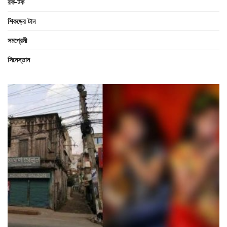
রক-টক
শিকড়ের টান
সমপ্রেমী
সিনেস্তান