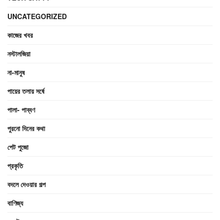
UNCATEGORIZED
কাজের খবর
নস্টালজিয়া
না-মানুষ
পায়ের তলায় সর্ষে
পালা- পাব্বণ
পুরনো দিনের কথা
পেট পুজো
প্রকৃতি
বদলে দেওয়ার গল্প
বাণিজ্য