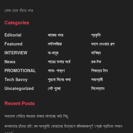
রোজ হোক বাঁচার খবর
Categories
Editorial
কাজের খবর
প্রকৃতি
Featured
নস্টালজিয়া
বদলে দেওয়ার গল্প
INTERVIEW
না-মানুষ
বাণিজ্য
News
পায়ের তলায় সর্ষে
রক-টক
PROMOTIONAL
পালা- পাব্বণ
শিকড়ের টান
Tech Savvy
পুরনো দিনের কথা
সমপ্রেমী
Uncategorized
পেট পুজো
সিনেস্তান
Recent Posts
অবহেলা পেরিয়ে মাগুরার বাজার মাতাচ্ছে কাঠ লিচু
কলকাতায় চাঁদের হাট: বঙ্গ সংস্কৃতি ফোরামের উদ্যোগে জাঁকজমকপূর্ণ ‘শ্রেষ্ঠ প্রতিভা সম্মান
২০২৬’