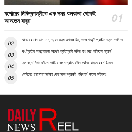
যশোরের নিষিদ্ধপল্লীতে এক সময় কলকাতা থেকেই
আসতেন বাবুরা
খাবারের মান আর দাম, দুয়ের জন্য এখনও ভিড় জমে শতাব্দী প্রাচীন দত্ত কেবিনে
কংক্রিটের সাম্রাজ্যের মাঝেই ব্যতিক্রমী নজির হাওড়ার ‘দক্ষিণের ডুয়ার্স’
২৫ বছর নির্জন দ্বীপে কাটিয়ে এখন প্রতিবেশীর খোঁজে বাস্তবের রবিনসন
সেদিনের চারাগাছ অটোই যেন আজ ‘শ্যামলী পরিবহন’ নামের মহীরুহ!