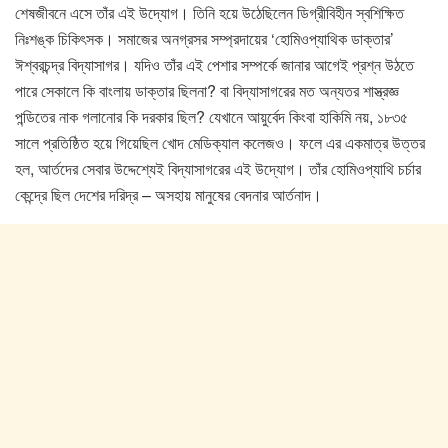
শেষজীবনে এসে তাঁর এই উদ্যোগ। তিনি হয়ে উঠেছিলেন ডিগ্রীবিহীন স্বশিক্ষিত
নিঃশঙ্ক চিকিৎসক। সমাজের অনগ্রসর সম্প্রদায়ের ‘হোমিওপ্যাথিক ডাক্তার’
ঈশ্বরচন্দ্র বিদ্যাসাগর। যদিও তাঁর এই পেশার সম্পর্কে জানার আগেই প্রশ্ন উঠতে
পারে সেকালে কি বাংলায় ডাক্তার ছিলনা? বা বিদ্যাসাগরের মত অন্যতর শাস্ত্রজ্ঞ
পন্ডিতের নাক গলানোর কি দরকার ছিল? যেখানে আয়ুর্বেদ কিংবা হাকিমি নয়, ১৮৩৫
সালে প্রতিষ্ঠিত হয়ে গিয়েছিল খোদ মেডিক্যাল কলেজও। ফলে এর একমাত্র উত্তর
হল, আর্তদের সেবার উদ্দেশ্যেই বিদ্যাসাগরের এই উদ্যোগ। তাঁর হোমিওপ্যাথি চর্চার
কেন্দ্রে ছিল দেশের দরিদ্র – অসহায় মানুষের বেদনার আর্তনাদ।