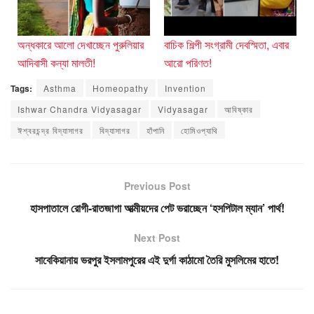
অন্ধকারে আলো দেখাচ্ছেন পুরুলিয়ার
বাচিক শিল্পী সংগ্রামী দেবস্মিতা, এবার
আদিবাসী কন্যা মালতী!
আরো পরিণত!
Tags:
Asthma
Homeopathy
Invention
Ishwar Chandra Vidyasagar
Vidyasagar
আবিষ্কার
ঈশ্বরচন্দ্র বিদ্যাসাগর
বিদ্যাসাগর
হাঁপানি
হোমিওপ্যাথি
Previous Post
হাসপাতালে রোগী-রাতজাগা আত্মীয়দের পেট ভরাচ্ছেন ‘হসপিটাল ম্যান’ পার্থ!
Next Post
সাবেকিয়ানায় ভরপুর ইসলামপুরের এই দুর্গা কাঠামো তৈরি মুসলিমের হাতে!