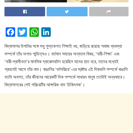
F
T
W
Li
a
wi
h
n
বিদ্যাসাগর উপাধির সঙ্গে শুধু পুস্তকগত শিক্ষাই নয়, জড়িয়ে রয়েছে সমাজ ব্যবস্থা
c
tt
at
k
সম্পর্কে তাঁর অগাধ পান্ডিত্যও। বর্তমান সময়ের অন্যতম বিষয়, ‘নারী-শিক্ষা’ এবং
e
er
s
e
‘নারী-স্বাধীনতা’র মানসিক দ্বারোদঘাটন হয়েছিল যাদের হাত ধরে, তাদের মধ্যেই
b
A
dI
প্রথমেই আসে তাঁর নাম। বাঙালির ‘বর্নপরিচয়’-এর স্রষ্টার এই দিকগুলি সম্পর্কে বাঙালি
o
p
n
যতটা অবগত, তাঁর জীবনের আরেকটি দিক সম্পর্কে সাধারন মানুষ ততটাই অন্ধকারে।
বিদ্যাসাগরের সেই পরিচয়টির আক্ষরিক নাম ‘চিকিৎসক’।
o
p
k