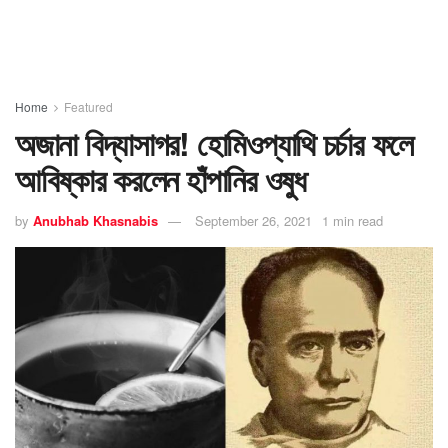
Home
Featured
অজানা বিদ্যাসাগর! হোমিওপ্যাথি চর্চার ফলে
আবিষ্কার করলেন হাঁপানির ওষুধ
by
Anubhab Khasnabis
September 26, 2021
1 min read