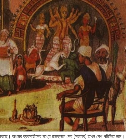
র করছে। বাংলার ব্যবসায়ীদের মধ্যে রামদুলাল দেব (সরকার) তখন বেশ পরিচিত নাম।