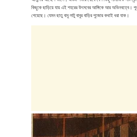
e
er
s
e
কিছুকে ছাড়িয়ে যায় এই শহরের উৎসবের আঙ্গিকে আর অভিনবত্বে। পুর
b
A
dI
পেয়েছে। যেমন ছাতু বাবু লাটু বাবুর বাড়ির পুজোর কথাই ধরা যাক।
o
p
n
o
p
k