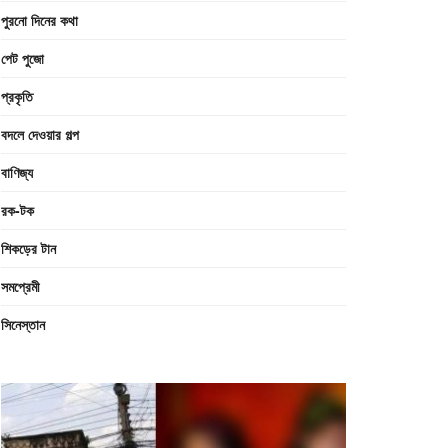
পুরনো দিনের কথা
পেট পুজো
প্রকৃতি
বদলে দেওয়ার গল্প
বাণিজ্য
রক-টক
শিকড়ের টান
সমপ্রেমী
সিনেস্তান