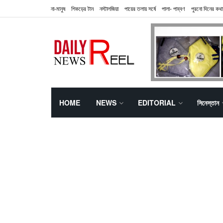
না-মানুষ
শিকড়ের টান
নস্টালজিয়া
পায়ের তলায় সর্ষে
পালা- পাব্বণ
পুরনো দিনের কথা
HOME
NEWS
EDITORIAL
সিনেস্তান