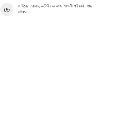
সেদিনের চারাগাছ অটোই যেন আজ ‘শ্যামলী পরিবহন’ নামের
মহীরুহ!