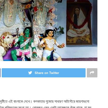
Share on Twitter
দৃষ্টিতে এই বাংলাকে দেখে। কলকাতার পুজোয় সাধারণ আটপৌরে জায়গাগুলো
তিক পরিমন্ডলের সূচনা হয়। লোকজন এমন একটা আমেজকে খুঁজে থাকে, যা সব