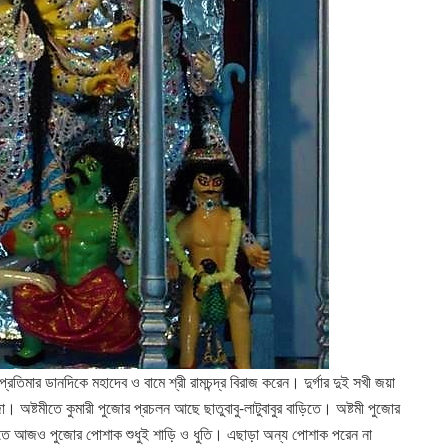
তিমার ডানদিকে মহাদেব ও বামে শ্রী রামচন্দ্র বিরাজ করেন। দুর্গার দুই সখী জয়া
। অষ্টমীতে কুমারী পুজোর প্রচলন আছে ছাতুবাবু-লাটুবাবুর বাড়িতে। অষ্টমী পুজোর
ড়িতে আজও পুজোর পোশাক শুধুই শাড়ি ও ধুতি। এছাড়া অন্য পোশাক পরেন না