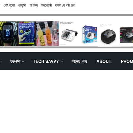
পেট পুজো
প্রকৃতি
বাণিজ্য
সমপ্রেমী
বদলে দেওয়ার গল্প
রক-টক
TECH SAVVY
কাজের খবর
ABOUT
PROM