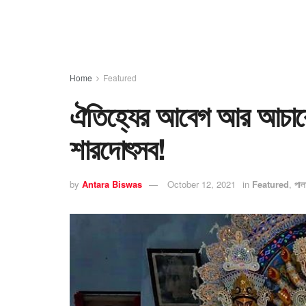
Home
Featured
ঐতিহ্যের আবেগ আর আচারে ঘির
শারদোৎসব!
by
Antara Biswas
October 12, 2021
in
Featured
,
পাল