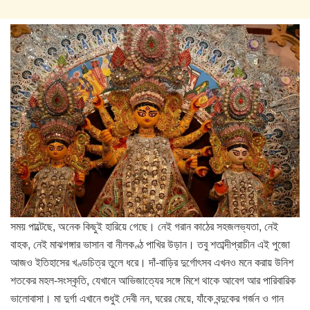
সময় পাল্টেছে, অনেক কিছুই হারিয়ে গেছে। নেই গরান কাঠের সহজলভ্যতা, নেই
বাহক, নেই মাঝগঙ্গার ভাসান বা নীলকণ্ঠ পাখির উড়ান। তবু শতাব্দীপ্রাচীন এই পুজো
আজও ইতিহাসের খণ্ডচিত্র তুলে ধরে। দাঁ-বাড়ির দুর্গোৎসব এখনও মনে করায় উনিশ
শতকের মহল-সংস্কৃতি, যেখানে আভিজাত্যের সঙ্গে মিশে থাকে আবেগ আর পারিবারিক
ভালোবাসা। মা দুর্গা এখানে শুধুই দেবী নন, ঘরের মেয়ে, যাঁকে বন্দুকের গর্জন ও গান