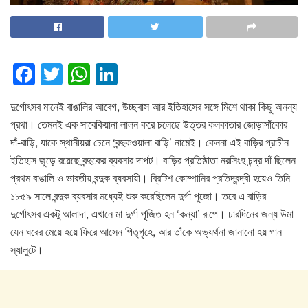
F
T
W
Li
a
wi
h
n
দুর্গোৎসব মানেই বাঙালির আবেগ, উচ্ছ্বাস আর ইতিহাসের সঙ্গে মিশে থাকা কিছু অনন্য
c
tt
at
k
প্রথা। তেমনই এক সাবেকিয়ানা লালন করে চলেছে উত্তর কলকাতার জোড়াসাঁকোর
e
er
s
e
দাঁ-বাড়ি, যাকে স্থানীয়রা চেনে ‘বন্দুকওয়ালা বাড়ি’ নামেই। কেননা এই বাড়ির প্রাচীন
b
A
dI
ইতিহাস জুড়ে রয়েছে বন্দুকের ব্যবসার দাপট। বাড়ির প্রতিষ্ঠাতা নরসিংহ চন্দ্র দাঁ ছিলেন
o
p
n
প্রথম বাঙালি ও ভারতীয় বন্দুক ব্যবসায়ী। ব্রিটিশ কোম্পানির প্রতিদ্বন্দ্বী হয়েও তিনি
১৮৫৯ সালে বন্দুক ব্যবসার মধ্যেই শুরু করেছিলেন দুর্গা পুজো। তবে এ বাড়ির
o
p
দুর্গোৎসব একটু আলাদা, এখানে মা দুর্গা পূজিত হন ‘কন্যা’ রূপে। চারদিনের জন্য উমা
k
যেন ঘরের মেয়ে হয়ে ফিরে আসেন পিতৃগৃহে, আর তাঁকে অভ্যর্থনা জানানো হয় গান
স্যালুটে।