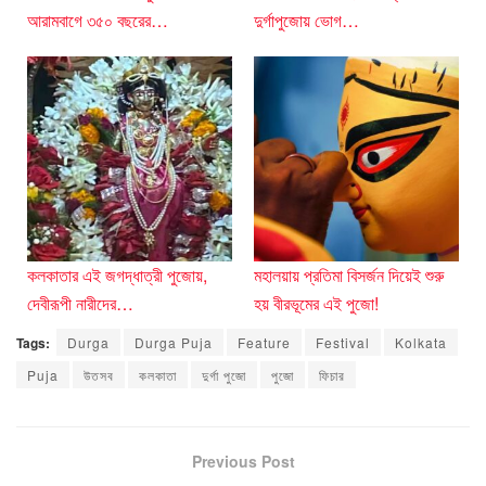
আরামবাগে ৩৫০ বছরের…
দুর্গাপুজোয় ভোগ…
কলকাতার এই জগদ্ধাত্রী পুজোয়,
মহালয়ায় প্রতিমা বিসর্জন দিয়েই শুরু
দেবীরূপী নারীদের…
হয় বীরভূমের এই পুজো!
Tags:
Durga
Durga Puja
Feature
Festival
Kolkata
Puja
উতসব
কলকাতা
দুর্গা পুজো
পুজো
ফিচার
Previous Post