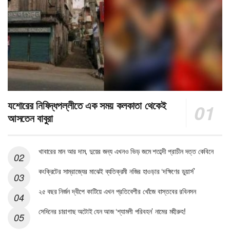
যশোরের নিষিদ্ধপল্লীতে এক সময় কলকাতা থেকেই
আসতেন বাবুরা
খাবারের মান আর দাম, দুয়ের জন্য এখনও ভিড় জমে শতাব্দী প্রাচীন দত্ত কেবিনে
কংক্রিটের সাম্রাজ্যের মাঝেই ব্যতিক্রমী নজির হাওড়ার ‘দক্ষিণের ডুয়ার্স’
২৫ বছর নির্জন দ্বীপে কাটিয়ে এখন প্রতিবেশীর খোঁজে বাস্তবের রবিনসন
সেদিনের চারাগাছ অটোই যেন আজ ‘শ্যামলী পরিবহন’ নামের মহীরুহ!