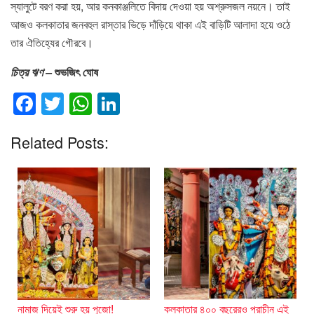
স্যালুটে বরণ করা হয়, আর কনকাঞ্জলিতে বিদায় দেওয়া হয় অশ্রুসজল নয়নে। তাই
আজও কলকাতার জনবহুল রাস্তার ভিড়ে দাঁড়িয়ে থাকা এই বাড়িটি আলাদা হয়ে ওঠে
তার ঐতিহ্যের গৌরবে।
চিত্র ঋণ –
শুভজিৎ ঘোষ
F
T
W
Li
a
wi
h
n
Related Posts:
c
tt
at
k
e
er
s
e
b
A
dI
o
p
n
o
p
k
নামাজ দিয়েই শুরু হয় পুজো!
কলকাতার ৪০০ বছরেরও প্রাচীন এই