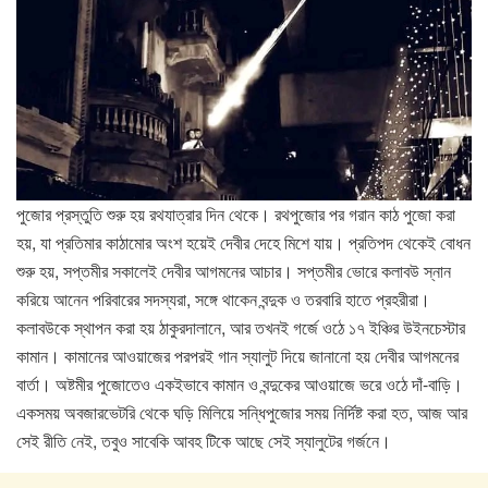
পুজোর প্রস্তুতি শুরু হয় রথযাত্রার দিন থেকে। রথপুজোর পর গরান কাঠ পুজো করা
হয়, যা প্রতিমার কাঠামোর অংশ হয়েই দেবীর দেহে মিশে যায়। প্রতিপদ থেকেই বোধন
শুরু হয়, সপ্তমীর সকালেই দেবীর আগমনের আচার। সপ্তমীর ভোরে কলাবউ স্নান
করিয়ে আনেন পরিবারের সদস্যরা, সঙ্গে থাকেন বন্দুক ও তরবারি হাতে প্রহরীরা।
কলাবউকে স্থাপন করা হয় ঠাকুরদালানে, আর তখনই গর্জে ওঠে ১৭ ইঞ্চির উইনচেস্টার
কামান। কামানের আওয়াজের পরপরই গান স্যালুট দিয়ে জানানো হয় দেবীর আগমনের
বার্তা। অষ্টমীর পুজোতেও একইভাবে কামান ও বন্দুকের আওয়াজে ভরে ওঠে দাঁ-বাড়ি।
একসময় অবজারভেটরি থেকে ঘড়ি মিলিয়ে সন্ধিপুজোর সময় নির্দিষ্ট করা হত, আজ আর
সেই রীতি নেই, তবুও সাবেকি আবহ টিকে আছে সেই স্যালুটের গর্জনে।