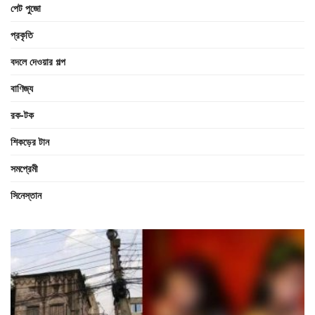
পেট পুজো
প্রকৃতি
বদলে দেওয়ার গল্প
বাণিজ্য
রক-টক
শিকড়ের টান
সমপ্রেমী
সিনেস্তান