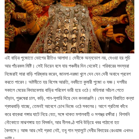
এই বাড়ির পুজোতে ভোগের রীতিও আলাদা। দেবীকে অন্নভোগ নয়, দেওয়া হয় লুচি
আর পাঁচরকম মিষ্টি। সেই ভিয়েন বসে যায় পঞ্চমীর দিন থেকেই। পরিবারের সদস্যরা
নিজেরাই সারা বাড়ি পরিষ্কার করেন, জানলা-দরজা খুলে দেন যেন দেবী অবাধে প্রবেশ
করতে পারেন। অষ্টমীতে হয় বিশেষ আরতি, নবমীতে কুমারী পুজো ও যজ্ঞ। দশমীর
সকালে মেয়ের বিদায়বেলায় বাড়ির পরিবেশ ভারী হয়ে ওঠে। মহিলারা আঁচল পেতে
দাঁড়ান, পুরুষেরা চাল, কড়ি, পান-সুপারি দিয়ে দেন কনকাঞ্জলি। যেন সদ্য বিবাহিত কন্যা
শ্বশুরবাড়ি যাচ্ছে, তেমনই আবেগে চোখ ভিজে ওঠে সকলের। আগে প্রতিমা কাঁধে
করে বাহকরা গঙ্গার ঘাটে নিয়ে যেত, সঙ্গে থাকত মশালবাহী ও সশস্ত্র রক্ষীরা। বিশমনি
নৌকোতে মাঝগঙ্গায় হত বিসর্জন, আর নীলকণ্ঠ পাখি উড়িয়ে খবর পাঠানো হত
কৈলাসে। আজ আর সেই প্রথা নেই, তবু গান স্যালুটে দেবীর বিদায়ের রেওয়াজ এখনও
অটুট।