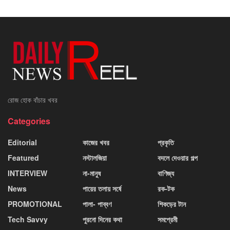
রোজ হোক বাঁচার খবর
Categories
Editorial
কাজের খবর
প্রকৃতি
Featured
নস্টালজিয়া
বদলে দেওয়ার গল্প
INTERVIEW
না-মানুষ
বাণিজ্য
News
পায়ের তলায় সর্ষে
রক-টক
PROMOTIONAL
পালা- পাব্বণ
শিকড়ের টান
Tech Savvy
পুরনো দিনের কথা
সমপ্রেমী