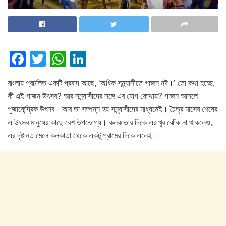
F
T
W
Li
a
wi
h
n
বাংলায় প্রচলিত একটি প্রবাদ আছে, ‘অধিক সন্ন্যাসীতে গাজন নষ্ট।’ তো কথা হচ্ছে,
c
tt
at
k
কী এই গাজন উৎসব? আর সন্ন্যাসীদের সঙ্গে এর যোগ কোথায়? গাজন আসলে
e
er
s
e
পূজাকেন্দ্রিক উৎসব। আর তা সম্পন্ন হয় সন্ন্যাসীদের মাধ্যমেই। চৈত্র মাসের শেষের
b
A
dI
এ উৎসব মানুষের কাছে বেশ উপভোগ্য। কলকাতার দিকে এর খুব ঝোঁক না থাকলেও,
o
p
n
এর দৃষ্টান্ত মেলে কলকাতা থেকে একটু গ্রামের দিকে এলেই।
o
p
k