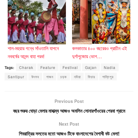
শাল-মহুয়ার গন্ধে সাঁওতালি যাপনে
কলকাতার ৪০০ বছরেরও প্রাচীন এই
নববর্ষের আনন্দ বাহা পরব!
দুর্গাপুজোয় ভোগ…
Tags:
Charak
Feature
Festival
Gajan
Nadia
Santipur
উৎসব
গাজন
চড়ক
নদিয়া
ফিচার
শান্তিপুর
Previous Post
বছর শুরুর ঘোড়া মেলার মাহাত্ম্য আজও অমলিন সোনারগাঁওয়ের পেরবা গ্রামে
Next Post
শিবরাত্রির সলতের মতো আজও টিকে বাংলাদেশের বৈশাখী বউ মেলা!