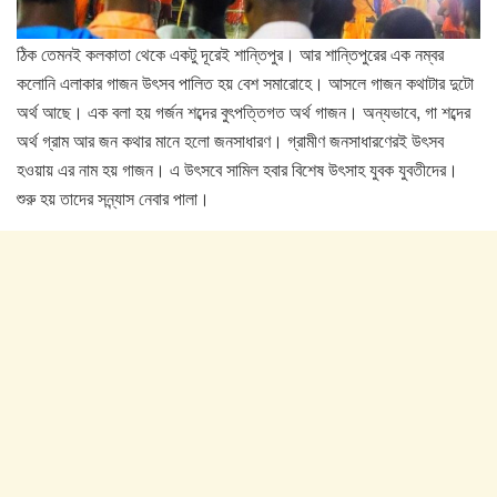
ঠিক তেমনই কলকাতা থেকে একটু দূরেই শান্তিপুর। আর শান্তিপুরের এক নম্বর
কলোনি এলাকার গাজন উৎসব পালিত হয় বেশ সমারোহে। আসলে গাজন কথাটার দুটো
অর্থ আছে। এক বলা হয় গর্জন শব্দের বুৎপত্তিগত অর্থ গাজন। অন্যভাবে, গা শব্দের
অর্থ গ্রাম আর জন কথার মানে হলো জনসাধারণ। গ্রামীণ জনসাধারণেরই উৎসব
হওয়ায় এর নাম হয় গাজন। এ উৎসবে সামিল হবার বিশেষ উৎসাহ যুবক যুবতীদের।
শুরু হয় তাদের সন্ন্যাস নেবার পালা।