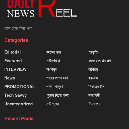
রোজ হোক বাঁচার খবর
Categories
Editorial
কাজের খবর
প্রকৃতি
Featured
নস্টালজিয়া
বদলে দেওয়ার গল্প
INTERVIEW
না-মানুষ
বাণিজ্য
News
পায়ের তলায় সর্ষে
রক-টক
PROMOTIONAL
পালা- পাব্বণ
শিকড়ের টান
Tech Savvy
পুরনো দিনের কথা
সমপ্রেমী
Uncategorized
পেট পুজো
সিনেস্তান
Recent Posts