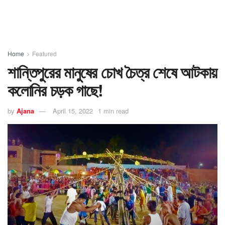
Home
Featured
শান্তিপুরের মানুষের চোখ চৈত্র শেষে আটকায়
কলোনির চড়ক গাছে!
by
Ajana
April 15, 2022
1 min read