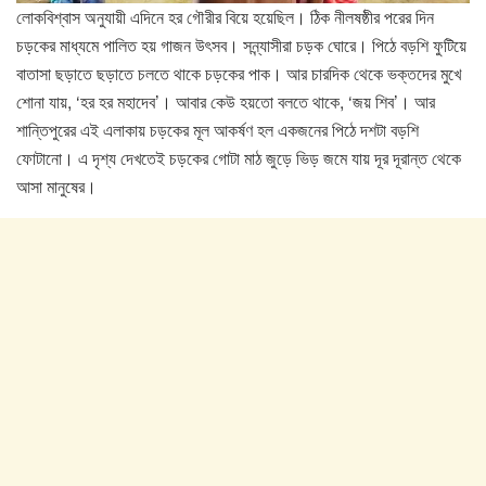
লোকবিশ্বাস অনুযায়ী এদিনে হর গৌরীর বিয়ে হয়েছিল। ঠিক নীলষষ্ঠীর পরের দিন
চড়কের মাধ্যমে পালিত হয় গাজন উৎসব। সন্ন্যাসীরা চড়ক ঘোরে। পিঠে বড়শি ফুটিয়ে
বাতাসা ছড়াতে ছড়াতে চলতে থাকে চড়কের পাক। আর চারদিক থেকে ভক্তদের মুখে
শোনা যায়, ‘হর হর মহাদেব’। আবার কেউ হয়তো বলতে থাকে, ‘জয় শিব’। আর
শান্তিপুরের এই এলাকায় চড়কের মূল আকর্ষণ হল একজনের পিঠে দশটা বড়শি
ফোটানো। এ দৃশ্য দেখতেই চড়কের গোটা মাঠ জুড়ে ভিড় জমে যায় দূর দূরান্ত থেকে
আসা মানুষের।