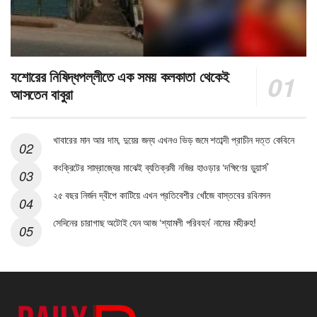
যশোরের নিষিদ্ধপল্লীতে এক সময় কলকাতা থেকেই
আসতেন বাবুরা
খাবারের মান আর দাম, দুয়ের জন্য এখনও ভিড় জমে শতাব্দী প্রাচীন দত্ত কেবিনে
কংক্রিটের সাম্রাজ্যের মাঝেই ব্যতিক্রমী নজির হাওড়ার ‘দক্ষিণের ডুয়ার্স’
২৫ বছর নির্জন দ্বীপে কাটিয়ে এখন প্রতিবেশীর খোঁজে বাস্তবের রবিনসন
সেদিনের চারাগাছ অটোই যেন আজ ‘শ্যামলী পরিবহন’ নামের মহীরুহ!