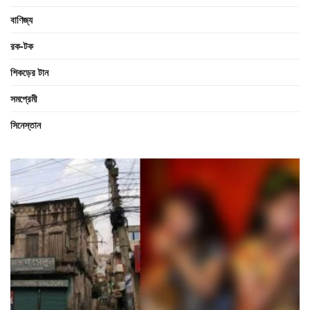
বাণিজ্য
রক-টক
শিকড়ের টান
সমপ্রেমী
সিনেস্তান