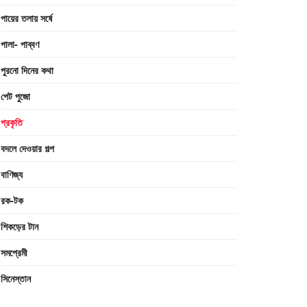
পায়ের তলায় সর্ষে
পালা- পাব্বণ
পুরনো দিনের কথা
পেট পুজো
প্রকৃতি
বদলে দেওয়ার গল্প
বাণিজ্য
রক-টক
শিকড়ের টান
সমপ্রেমী
সিনেস্তান