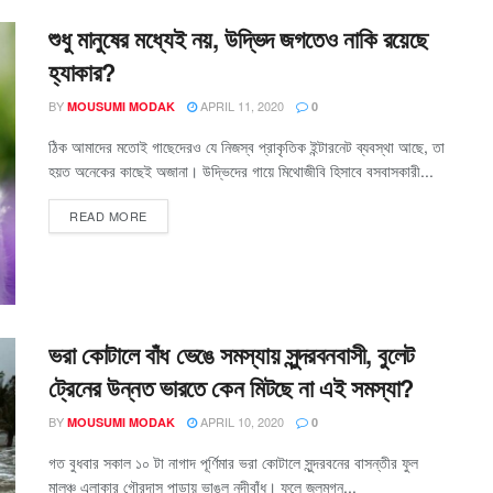
শুধু মানুষের মধ্যেই নয়, উদ্ভিদ জগতেও নাকি রয়েছে
হ্যাকার?
BY
APRIL 11, 2020
MOUSUMI MODAK
0
ঠিক আমাদের মতোই গাছেদেরও যে নিজস্ব প্রাকৃতিক ইন্টারনেট ব্যবস্থা আছে, তা
হয়ত অনেকের কাছেই অজানা। উদ্ভিদের গায়ে মিথোজীবি হিসাবে বসবাসকারী...
READ MORE
ভরা কোটালে বাঁধ ভেঙে সমস্যায় সুন্দরবনবাসী, বুলেট
ট্রেনের উন্নত ভারতে কেন মিটছে না এই সমস্যা?
BY
APRIL 10, 2020
MOUSUMI MODAK
0
গত বুধবার সকাল ১০ টা নাগাদ পূর্ণিমার ভরা কোটালে সুন্দরবনের বাসন্তীর ফুল
মালঞ্চ এলাকার গৌরদাস পাড়ায় ভাঙল নদীবাঁধ। ফলে জলমগ্ন...