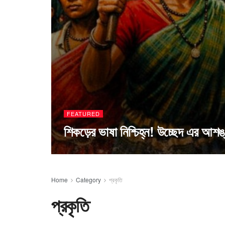
FEATURED
শিকড়ের ভাষা নিশ্চিহ্ন! উচ্ছেদ এর আশঙ্
Home
Category
প্রকৃতি
প্রকৃতি