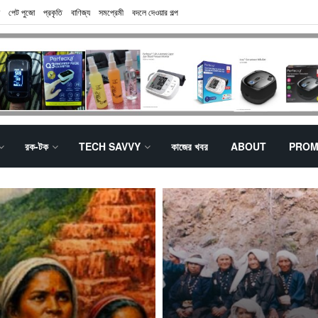
পেট পুজো
প্রকৃতি
বাণিজ্য
সমপ্রেমী
বদলে দেওয়ার গল্প
রক-টক
TECH SAVVY
কাজের খবর
ABOUT
PROM