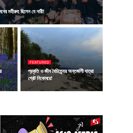
লনের মহীরুহ ছিলেন যে নারী!
FEATURED
র
প্রকৃতি ও জীব বৈচিত্র্যের অন্তর্জলী যাত্রা
গ্রেট নিকোবরে!