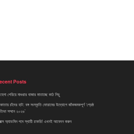
ecent Posts
েলা পেরিয়ে মাগুরার বাজার মাতাচ্ছে কাঠ লিচু
াতায় চাঁদের হাট: বঙ্গ সংস্কৃতি ফোরামের উদ্যোগে জাঁকজমকপূর্ণ ‘শ্রেষ্ঠ
রতিভা সম্মান ২০২৬’
নাক্স অ্যাডমিন পদে স্থায়ী চাকরি! এখনই আবেদন করুন