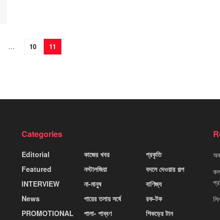
…
10
11
Categories
R
Editorial
কাজের খবর
প্রকৃতি
অবহ
Featured
নস্টালজিয়া
বদলে দেওয়ার গল্প
কলক
প্
INTERVIEW
না-মানুষ
বাণিজ্য
News
পায়ের তলায় সর্ষে
রক-টক
লি
PROMOTIONAL
পালা- পাব্বণ
শিকড়ের টান