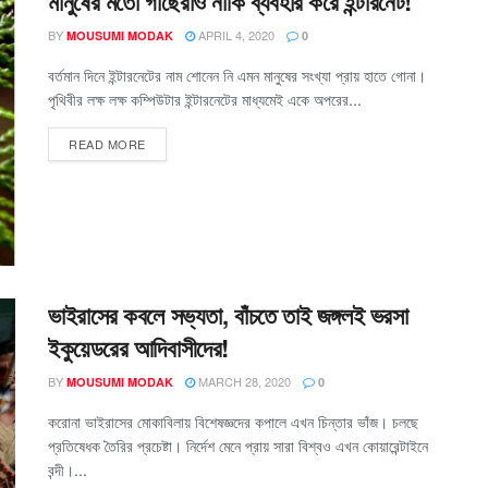
মানুষের মতো গাছেরাও নাকি ব্যবহার করে ইন্টারনেট!
BY
APRIL 4, 2020
MOUSUMI MODAK
0
বর্তমান দিনে ইন্টারনেটের নাম শোনেন নি এমন মানুষের সংখ্যা প্রায় হাতে গোনা।
পৃথিবীর লক্ষ লক্ষ কম্পিউটার ইন্টারনেটের মাধ্যমেই একে অপরের...
READ MORE
ভাইরাসের কবলে সভ্যতা, বাঁচতে তাই জঙ্গলই ভরসা
ইকুয়েডরের আদিবাসীদের!
BY
MARCH 28, 2020
MOUSUMI MODAK
0
করোনা ভাইরাসের মোকাবিলায় বিশেষজ্ঞদের কপালে এখন চিন্তার ভাঁজ। চলছে
প্রতিষেধক তৈরির প্রচেষ্টা। নির্দেশ মেনে প্রায় সারা বিশ্বও এখন কোয়ারেন্টাইনে
বন্দী।...