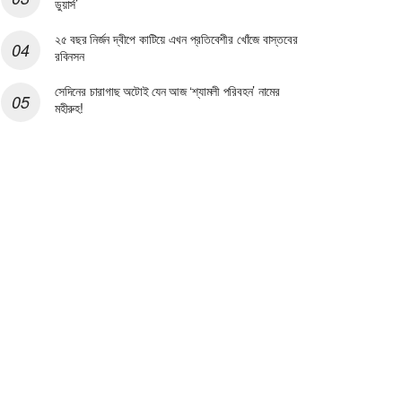
ডুয়ার্স’
২৫ বছর নির্জন দ্বীপে কাটিয়ে এখন প্রতিবেশীর খোঁজে বাস্তবের
রবিনসন
সেদিনের চারাগাছ অটোই যেন আজ ‘শ্যামলী পরিবহন’ নামের
মহীরুহ!