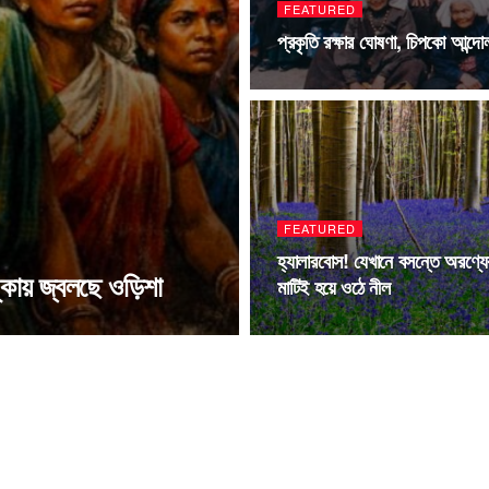
FEATURED
প্রকৃতি রক্ষার ঘোষণা, চিপকো আন্দো
FEATURED
হ্যালারবোস! যেখানে বসন্তে অরণ্যে
কায় জ্বলছে ওড়িশা
মাটিই হয়ে ওঠে নীল