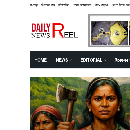
না-মানুষ
শিকড়ের টান
নস্টালজিয়া
পায়ের তলায় সর্ষে
পালা- পাব্বণ
পুরনো দিনের কথা
HOME
NEWS
EDITORIAL
সিনেস্তান