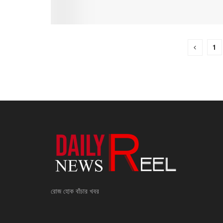
1
রোজ হোক বাঁচার খবর