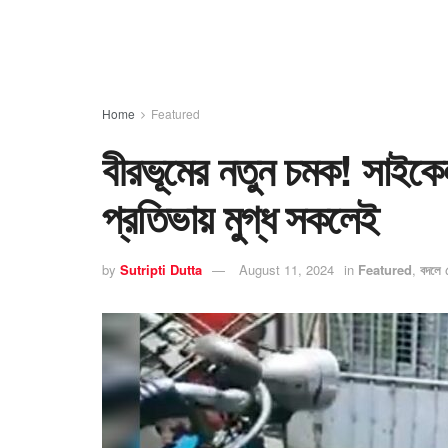
Home
Featured
বীরভূমের নতুন চমক! সাইকেল ম
প্রতিভায় মুগ্ধ সকলেই
by
Sutripti Dutta
August 11, 2024
in
Featured
,
বদলে দ