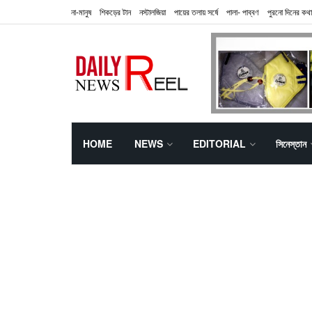
না-মানুষ
শিকড়ের টান
নস্টালজিয়া
পায়ের তলায় সর্ষে
পালা- পাব্বণ
পুরনো দিনের কথা
HOME
NEWS
EDITORIAL
সিনেস্তান