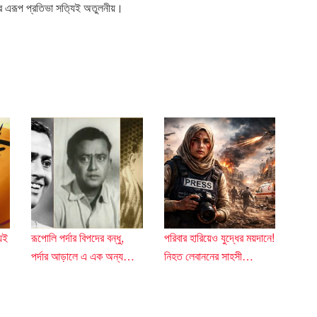
তার এরূপ প্রতিভা সত‍্যিই অতুলনীয়।
়েই
রূপোলি পর্দার বিপদের বন্ধু,
পরিবার হারিয়েও যুদ্ধের ময়দানে!
পর্দার আড়ালে এ এক অন্য…
নিহত লেবাননের সাহসী…