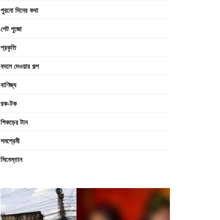
পুরনো দিনের কথা
পেট পুজো
প্রকৃতি
বদলে দেওয়ার গল্প
বাণিজ্য
রক-টক
শিকড়ের টান
সমপ্রেমী
সিনেস্তান