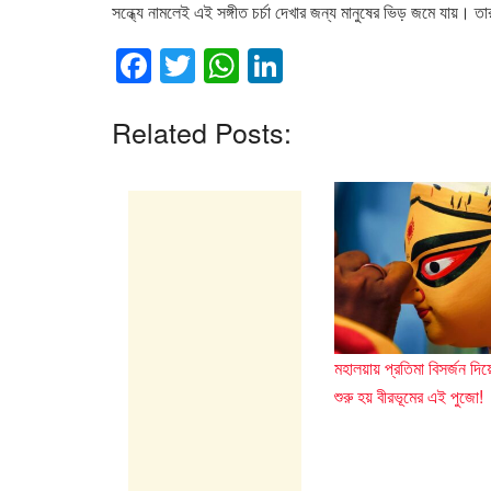
সন্ধ্যে নামলেই এই সঙ্গীত চর্চা দেখার জন্য মানুষের ভিড় জমে যায়। 
F
T
W
Li
a
wi
h
n
c
tt
at
k
Related Posts:
e
er
s
e
b
A
dI
o
p
n
o
p
k
মহালয়ায় প্রতিমা বিসর্জন দিয
শুরু হয় বীরভূমের এই পুজো!