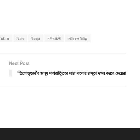
ician
ফিচার
বীরভূম
সঙ্গীতশিল্পী
সাইকেল মিস্ত্রি
Next Post
‘তিলোত্তমা’র জন্য মাঝরাত্তিরে সারা বাংলার রাস্তা দখল করবে মেয়েরা