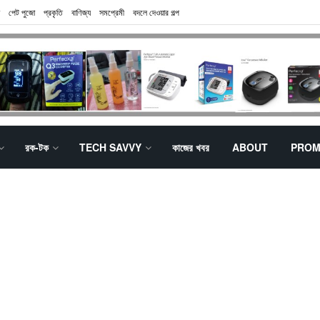
পেট পুজো
প্রকৃতি
বাণিজ্য
সমপ্রেমী
বদলে দেওয়ার গল্প
রক-টক
TECH SAVVY
কাজের খবর
ABOUT
PROM