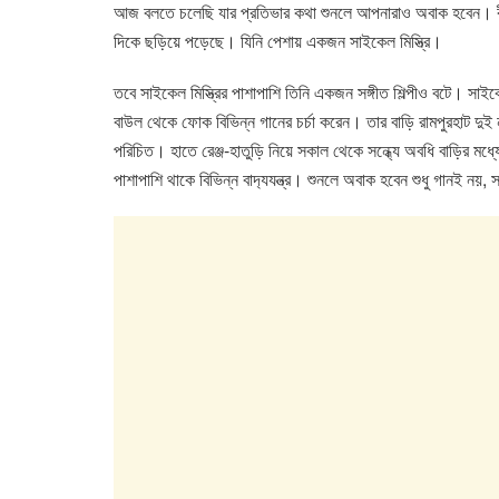
e
er
s
e
আজ বলতে চলেছি যার প্রতিভার কথা শুনলে আপনারাও অবাক হবেন। বীরভূ
b
A
dI
দিকে ছড়িয়ে পড়েছে। যিনি পেশায় একজন সাইকেল মিস্ত্রি।
o
p
n
তবে সাইকেল মিস্ত্রির পাশাপাশি তিনি একজন সঙ্গীত শিল্পীও বটে। সা
o
p
বাউল থেকে ফোক বিভিন্ন গানের চর্চা করেন। তার বাড়ি রামপুরহাট দুই 
k
পরিচিত। হাতে রেঞ্জ-হাতুড়ি নিয়ে সকাল থেকে সন্ধ্যে অবধি বাড়ির ম
পাশাপাশি থাকে বিভিন্ন বাদ‍্যযন্ত্র। শুনলে অবাক হবেন শুধু গানই নয়, 