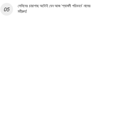
সেদিনের চারাগাছ অটোই যেন আজ ‘শ্যামলী পরিবহন’ নামের
মহীরুহ!