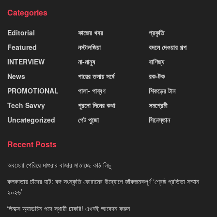
Categories
Editorial
কাজের খবর
প্রকৃতি
Featured
নস্টালজিয়া
বদলে দেওয়ার গল্প
INTERVIEW
না-মানুষ
বাণিজ্য
News
পায়ের তলায় সর্ষে
রক-টক
PROMOTIONAL
পালা- পাব্বণ
শিকড়ের টান
Tech Savvy
পুরনো দিনের কথা
সমপ্রেমী
Uncategorized
পেট পুজো
সিনেস্তান
Recent Posts
অবহেলা পেরিয়ে মাগুরার বাজার মাতাচ্ছে কাঠ লিচু
কলকাতায় চাঁদের হাট: বঙ্গ সংস্কৃতি ফোরামের উদ্যোগে জাঁকজমকপূর্ণ ‘শ্রেষ্ঠ প্রতিভা সম্মান
২০২৬’
লিনাক্স অ্যাডমিন পদে স্থায়ী চাকরি! এখনই আবেদন করুন