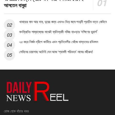
আসতেন বাবুরা
খাবারের মান আর দাম, দুয়ের জন্য এখনও ভিড় জমে শতাব্দী প্রাচীন দত্ত কেবিনে
কংক্রিটের সাম্রাজ্যের মাঝেই ব্যতিক্রমী নজির হাওড়ার ‘দক্ষিণের ডুয়ার্স’
২৫ বছর নির্জন দ্বীপে কাটিয়ে এখন প্রতিবেশীর খোঁজে বাস্তবের রবিনসন
সেদিনের চারাগাছ অটোই যেন আজ ‘শ্যামলী পরিবহন’ নামের মহীরুহ!
রোজ হোক বাঁচার খবর