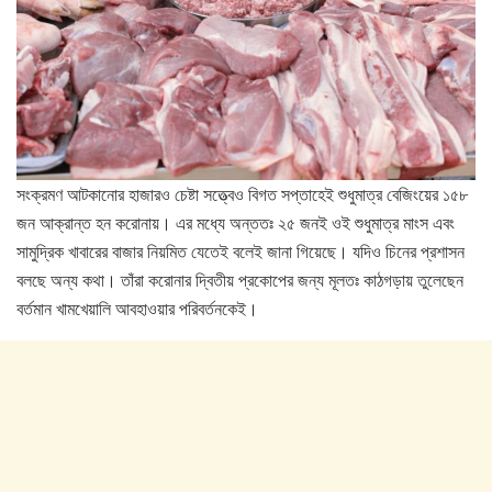
সংক্রমণ আটকানোর হাজারও চেষ্টা সত্ত্বেও বিগত সপ্তাহেই শুধুমাত্র বেজিংয়ের ১৫৮
জন আক্রান্ত হন করোনায়। এর মধ্যে অন্ততঃ ২৫ জনই ওই শুধুমাত্র মাংস এবং
সামুদ্রিক খাবারের বাজার নিয়মিত যেতেই বলেই জানা গিয়েছে। যদিও চিনের প্রশাসন
বলছে অন্য কথা। তাঁরা করোনার দ্বিতীয় প্রকোপের জন্য মূলতঃ কাঠগড়ায় তুলেছেন
বর্তমান খামখেয়ালি আবহাওয়ার পরিবর্তনকেই।