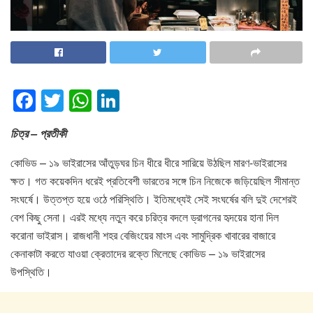
F
T
W
Li
a
wi
h
n
চিত্র – প্রতীকী
c
tt
at
k
e
er
s
e
কোভিড – ১৯ ভাইরাসের আঁতুড়ঘর চিন ধীরে ধীরে সারিয়ে উঠছিল মারণ-ভাইরাসের
ক্ষত। গত কয়েকদিন ধরেই প্রতিবেশী ভারতের সঙ্গে চিন নিজেকে জড়িয়েছিল সীমান্ত
b
A
dI
সংঘর্ষে। উত্তপ্ত হয়ে ওঠে পরিস্থিতি। ইতিমধ্যেই সেই সংঘর্ষের বলি দুই দেশেরই
o
p
n
বেশ কিছু সেনা। এরই মধ্যে নতুন করে চরিত্র বদলে ড্রাগনের হৃদয়ের হানা দিল
o
p
করোনা ভাইরাস। রাজধানী শহর বেজিংয়ের মাংস এবং সামুদ্রিক খাবারের বাজারে
k
কেনাকাটা করতে যাওয়া ক্রেতাদের রক্তে মিলেছে কোভিড – ১৯ ভাইরাসের
উপস্থিতি।