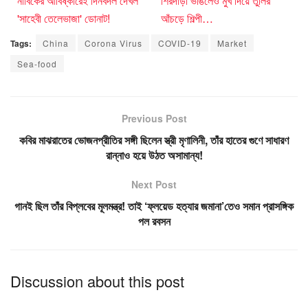
নাবিকের আবিষ্কারেই দিনবদল দেখল
শিরদাঁড়া ভাঙলেও মুখ দিয়ে তুলির
'সাহেবী তেলেভাজা' ডোনাট!
আঁচড়ে শিল্পী…
Tags:
China
Corona Virus
COVID-19
Market
Sea-food
Previous Post
কবির মাঝরাতের ভোজনপ্রীতির সঙ্গী ছিলেন স্ত্রী মৃণালিনী, তাঁর হাতের গুণে সাধারণ
রান্নাও হয়ে উঠত অসামান্য!
Next Post
গানই ছিল তাঁর বিপ্লবের মূলমন্ত্র! তাই ‘ফ্লয়েড হত্যার জমানা’তেও সমান প্রাসঙ্গিক
পল রবসন
Discussion about this post