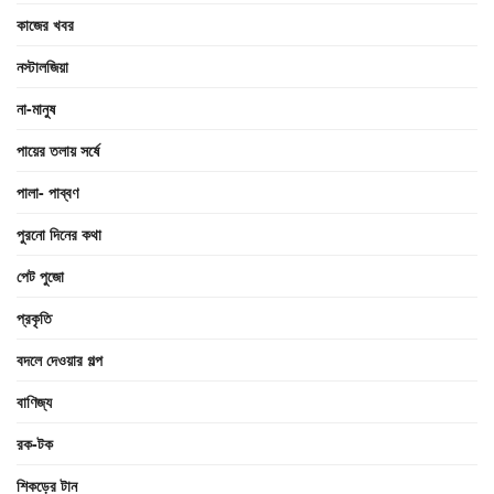
কাজের খবর
নস্টালজিয়া
না-মানুষ
পায়ের তলায় সর্ষে
পালা- পাব্বণ
পুরনো দিনের কথা
পেট পুজো
প্রকৃতি
বদলে দেওয়ার গল্প
বাণিজ্য
রক-টক
শিকড়ের টান