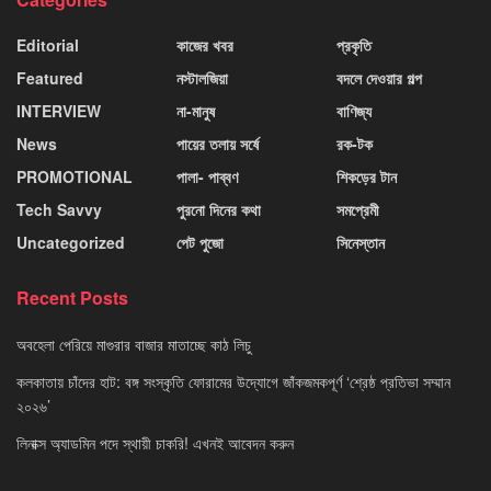
Editorial
কাজের খবর
প্রকৃতি
Featured
নস্টালজিয়া
বদলে দেওয়ার গল্প
INTERVIEW
না-মানুষ
বাণিজ্য
News
পায়ের তলায় সর্ষে
রক-টক
PROMOTIONAL
পালা- পাব্বণ
শিকড়ের টান
Tech Savvy
পুরনো দিনের কথা
সমপ্রেমী
Uncategorized
পেট পুজো
সিনেস্তান
Recent Posts
অবহেলা পেরিয়ে মাগুরার বাজার মাতাচ্ছে কাঠ লিচু
কলকাতায় চাঁদের হাট: বঙ্গ সংস্কৃতি ফোরামের উদ্যোগে জাঁকজমকপূর্ণ ‘শ্রেষ্ঠ প্রতিভা সম্মান
২০২৬’
লিনাক্স অ্যাডমিন পদে স্থায়ী চাকরি! এখনই আবেদন করুন