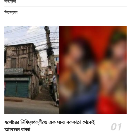
সমপ্রেমী
সিনেস্তান
যশোরের নিষিদ্ধপল্লীতে এক সময় কলকাতা থেকেই
আসতেন বাবুরা