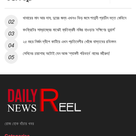
খাবারের মান আর দাম, দুয়ের জন্য এখনও ভিড় জমে শতাব্দী প্রাচীন দত্ত কেবিনে
কংক্রিটের সাম্রাজ্যের মাঝেই ব্যতিক্রমী নজির হাওড়ার ‘দক্ষিণের ডুয়ার্স’
২৫ বছর নির্জন দ্বীপে কাটিয়ে এখন প্রতিবেশীর খোঁজে বাস্তবের রবিনসন
সেদিনের চারাগাছ অটোই যেন আজ ‘শ্যামলী পরিবহন’ নামের মহীরুহ!
রোজ হোক বাঁচার খবর
Categories