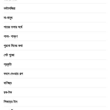
নস্টালজিয়া
না-মানুষ
পায়ের তলায় সর্ষে
পালা- পাব্বণ
পুরনো দিনের কথা
পেট পুজো
প্রকৃতি
বদলে দেওয়ার গল্প
বাণিজ্য
রক-টক
শিকড়ের টান