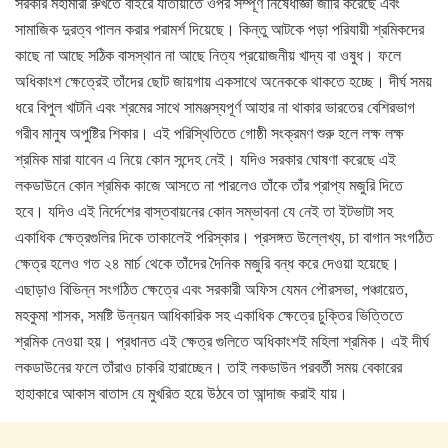
সরকার মহামারী রুখতে বাইরে যাতায়াতে ওপর সম্পূর্ণ নিষেধাজ্ঞা জারি করেছে এবং
সামাজিক দুরত্ব পালন করার পরামর্শ দিয়েছে। কিন্তু আটকে পড়া পরিযায়ী শ্রমিকদের
কাছে না আছে সঠিক বাসস্থান না আছে নিত্য প্রয়োজনীয় খাদ্য বা ওষুধ। ফলে
অধিকাংশ ক্ষেত্রেই তাঁদের ছোট জায়গায় একসাথে অনেককে থাকতে হচ্ছে। দীর্ঘ সময়
ধরে বিপুল খাটনি এবং শ্রমের সাথে সামঞ্জস্যপূর্ণ আহার না থাকার ভারতের বেশিরভাগ
গরীব মানুষ অপুষ্টির শিকার। এই পরিস্থিতিতে গোষ্ঠী সংক্রমণ শুরু হলে লক্ষ লক্ষ
শ্রমিক মারা যাবেন এ নিয়ে কোন সন্দেহ নেই। যদিও সরকার ঘোষণা করেছে এই
লকডাউনে কোন শ্রমিক কাজে আসতে না পারলেও তাঁকে তাঁর প্রাপ্য মজুরি দিতে
হবে। যদিও এই নির্দেশের বাস্তবায়নের কোন সম্ভাবনা যে নেই তা ইটভাটা সহ
একাধিক ক্ষেত্রগুলির দিকে তাকালেই পরিস্কার। প্রসঙ্গত উল্লেখ্য, চা বাগান সংগঠিত
ক্ষেত্র হলেও গত ২৪ মার্চ থেকে তাঁদের দৈনিক মজুরি বন্ধ করে দেওয়া হয়েছে।
এছাড়াও বিভিন্ন সংগঠিত ক্ষেত্রে এবং সরকারী অফিস যেমন পৌরসভা, পঞ্চায়েত,
মহকুমা শাসক, সমষ্টি উন্নয়ন আধিকারিক সহ একাধিক ক্ষেত্রে চুক্তির ভিত্তিতে
শ্রমিক নেওয়া হয়। প্রধানত এই ক্ষেত্র গুলিতে অধিকাংশই মহিলা শ্রমিক। এই দীর্ঘ
লকডাউনের ফলে তাঁরাও চাকরি হারাচ্ছেন। তাই লকডাউন পরবর্তী সময় বেকারের
হাহাকারে আকাস বাতাস যে মুখরিত হয়ে উঠবে তা আন্দাজ করাই যায়।