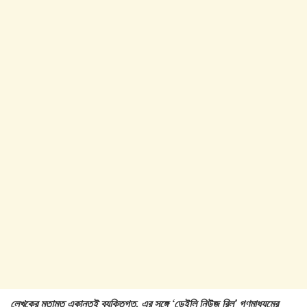
লেখকের মতামত একান্তই ব্যক্তিগত, এর সঙ্গে ‘ডেইলি নিউজ রিল’ গণমাধ্যমের