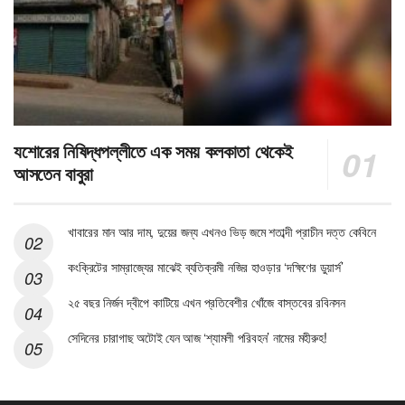
যশোরের নিষিদ্ধপল্লীতে এক সময় কলকাতা থেকেই
আসতেন বাবুরা
খাবারের মান আর দাম, দুয়ের জন্য এখনও ভিড় জমে শতাব্দী প্রাচীন দত্ত কেবিনে
কংক্রিটের সাম্রাজ্যের মাঝেই ব্যতিক্রমী নজির হাওড়ার ‘দক্ষিণের ডুয়ার্স’
২৫ বছর নির্জন দ্বীপে কাটিয়ে এখন প্রতিবেশীর খোঁজে বাস্তবের রবিনসন
সেদিনের চারাগাছ অটোই যেন আজ ‘শ্যামলী পরিবহন’ নামের মহীরুহ!