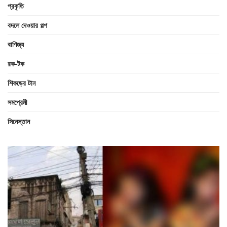
প্রকৃতি
বদলে দেওয়ার গল্প
বাণিজ্য
রক-টক
শিকড়ের টান
সমপ্রেমী
সিনেস্তান