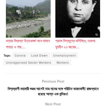
বন্যায় বিধ্বস্ত উত্তরবঙ্গ! কবে থামবে
প্রথম বিশ্বযুদ্ধে গুলিবিদ্ধ, তারপর
পাহাড় ও গাছ…
ঘুমহীন ২৩ বছরের…
Tags:
Corona
Lock Down
Unemployment
Unoraganised Sector Workers
Workers
Previous Post
বিশ্বব্যাপী মহামারী শুরুর আগেই তার নামের সঙ্গে পরিচিত ভারতবাসী! রাজস্থানে
রয়েছে আস্ত এক মন্দিরও!
Next Post