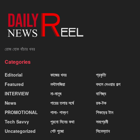
রোজ হোক বাঁচার খবর
Categories
Editorial
কাজের খবর
প্রকৃতি
Featured
নস্টালজিয়া
বদলে দেওয়ার গল্প
INTERVIEW
না-মানুষ
বাণিজ্য
News
পায়ের তলায় সর্ষে
রক-টক
PROMOTIONAL
পালা- পাব্বণ
শিকড়ের টান
Tech Savvy
পুরনো দিনের কথা
সমপ্রেমী
Uncategorized
পেট পুজো
সিনেস্তান