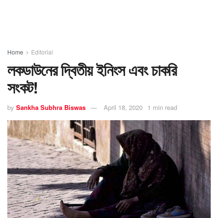
Home
Editorial
লকডাউনের দ্বিতীয় ইনিংস এবং চাকরি
সংকট!
by
Sankha Subhra Biswas
April 18, 2020
1 min read