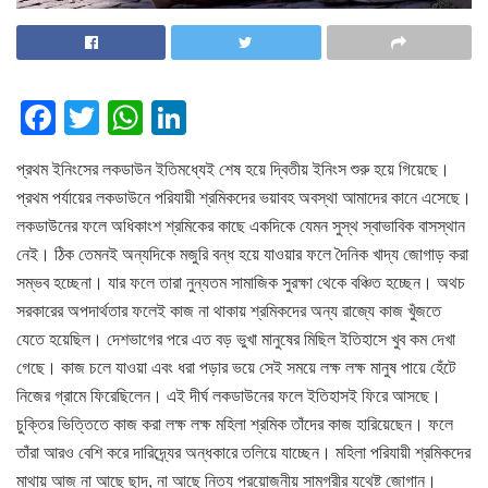
F
T
W
Li
a
wi
h
n
প্রথম ইনিংসের লকডাউন ইতিমধ্যেই শেষ হয়ে দ্বিতীয় ইনিংস শুরু হয়ে গিয়েছে।
c
tt
at
k
প্রথম পর্যায়ের লকডাউনে পরিযায়ী শ্রমিকদের ভয়াবহ অবস্থা আমাদের কানে এসেছে।
e
er
s
e
লকডাউনের ফলে অধিকাংশ শ্রমিকের কাছে একদিকে যেমন সুস্থ স্বাভাবিক বাসস্থান
b
A
dI
নেই। ঠিক তেমনই অন্যদিকে মজুরি বন্ধ হয়ে যাওয়ার ফলে দৈনিক খাদ্য জোগাড় করা
o
p
n
সম্ভব হচ্ছেনা। যার ফলে তারা নুন্যতম সামাজিক সুরক্ষা থেকে বঞ্চিত হচ্ছেন। অথচ
সরকারের অপদার্থতার ফলেই কাজ না থাকায় শ্রমিকদের অন্য রাজ্যে কাজ খুঁজতে
o
p
যেতে হয়েছিল। দেশভাগের পরে এত বড় ভুখা মানুষের মিছিল ইতিহাসে খুব কম দেখা
k
গেছে। কাজ চলে যাওয়া এবং ধরা পড়ার ভয়ে সেই সময়ে লক্ষ লক্ষ মানুষ পায়ে হেঁটে
নিজের গ্রামে ফিরেছিলেন। এই দীর্ঘ লকডাউনের ফলে ইতিহাসই ফিরে আসছে।
চুক্তির ভিত্তিতে কাজ করা লক্ষ লক্ষ মহিলা শ্রমিক তাঁদের কাজ হারিয়েছেন। ফলে
তাঁরা আরও বেশি করে দারিদ্র্যের অন্ধকারে তলিয়ে যাচ্ছেন। মহিলা পরিযায়ী শ্রমিকদের
মাথায় আজ না আছে ছাদ, না আছে নিত্য প্রয়োজনীয় সামগ্রীর যথেষ্ট জোগান।