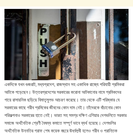
একদিকে যখন গুজরাট, মধ্যপ্রদেশ, রাজস্থান সহ একাধিক রাজ্যে পরিযায়ী শ্রমিকরা
আটকে পড়েছেন। উত্তরপ্রদেশের সরকারের করোনা আটকানোর নামে শ্রমিকদের
গায়ে রাসায়নিক ছড়িয়ে বিমাতৃসুলভ আচরণ করেছে। তার থেকে এটি পরিষ্কার যে
সরকারের কাছে গরীব শ্রমিকের জীবনের কোন দাম নেই। তাঁদেরকে বাঁচানোর কোন
পরিকল্পনাও সরকারের হাতে নেই। ভারত সহ সমগ্র দক্ষিণ এশিয়ার দেশগুলিতে সরকার
সমাজে অর্থনৈতিক শ্রেণী বৈষম্য কমাতে সম্পূর্ণ ভাবে ব্যর্থ হয়েছে। দেশগুলির
অর্থনৈতিক উন্নতির গ্রাফ শেষ কয়েক বছরে ঊর্ধ্বমুখী হলেও গরীব ও প্রান্তিক