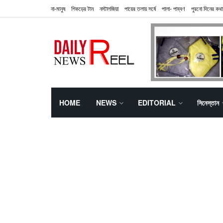
না-মানুষ
শিকড়ের টান
নস্টালজিয়া
পায়ের তলায় সর্ষে
পালা- পাব্বণ
পুরনো দিনের কথা
HOME
NEWS
EDITORIAL
সিনেস্তান