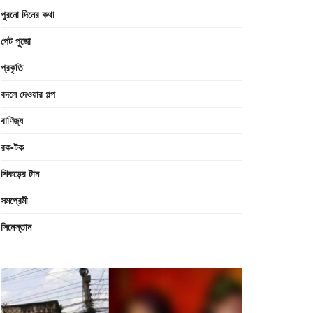
পুরনো দিনের কথা
পেট পুজো
প্রকৃতি
বদলে দেওয়ার গল্প
বাণিজ্য
রক-টক
শিকড়ের টান
সমপ্রেমী
সিনেস্তান