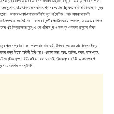
ে? মানুষের সাথে একটা ৮০-২০০ এমএম ভাইরাসের যুদ্ধ। এই যুদ্ধে বোমা-গুলি,
পড়ের মুখোশ, হাত শুদ্ধির রাসায়নিক, শ্বাস নেওয়ার বায়ু এবং সারি সারি বিছানা। যুদ্ধ
রেন। ডাক্তার-নার্স-স্বাস্থ্যকর্মীরাই যুদ্ধের সৈনিক। আর হাসপাতালগুলি
র উল্লেখ না করলেই নয়। বাংলার দ্বিতীয় প্রাচীনতম হাসপাতাল, ১৮৬০ এর দশকে
কের এই বিশ্বমানবের যুদ্ধেও সে শ্রীরামপুর ও সংলগ্ন এলাকার মানুষের জীবন
ল মানুষ প্রথম প্রথম। বংশ পরম্পরায় যারা এই চিকিৎসা করতেন তারা ছিলেন বৈদ্য।
িমদের জন্য ছিলো হাকিমী চিকিৎসা। এছাড়া তন্ত্র, যাদু, তাবিজ, কবজ, ঝাড়-ফুক,
ধুনিক যুগে। ইউরোপীয়দের হাত ধরেই শ্রীরামপুরে পশ্চিমী অ্যালোপ্যাথি
্যাপারে অবদান অনস্বীকার্য।