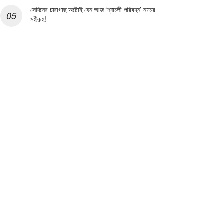
সেদিনের চারাগাছ অটোই যেন আজ ‘শ্যামলী পরিবহন’ নামের
মহীরুহ!