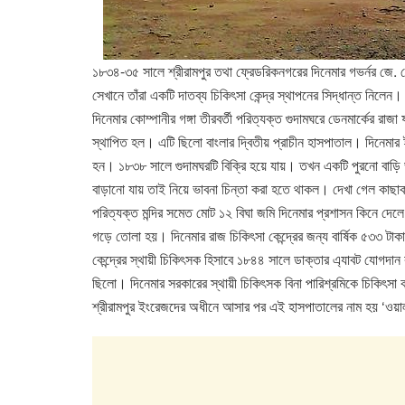
১৮৩৪-৩৫ সালে শ্রীরামপুর তথা ফ্রেডরিকনগরের দিনেমার গভর্নর জে.
সেখানে তাঁরা একটি দাতব্য চিকিৎসা কেন্দ্র স্থাপনের সিদ্ধান্ত নিলে
দিনেমার কোম্পানীর গঙ্গা তীরবর্তী পরিত্যক্ত গুদামঘরে ডেনমার্কের রাজা
স্থাপিত হল। এটি ছিলো বাংলার দ্বিতীয় প্রাচীন হাসপাতাল। দিনেমার
হন। ১৮৩৮ সালে গুদামঘরটি বিক্রি হয়ে যায়। তখন একটি পুরনো বাড়ি ভাড়
বাড়ানো যায় তাই নিয়ে ভাবনা চিন্তা করা হতে থাকল। দেখা গেল কাছা
পরিত্যক্ত মন্দির সমেত মোট ১২ বিঘা জমি দিনেমার প্রশাসন কিনে দেলে।
গড়ে তোলা হয়। দিনেমার রাজ চিকিৎসা কেন্দ্রের জন্য বার্ষিক ৫৩৩ টা
কেন্দ্রের স্থায়ী চিকিৎসক হিসাবে ১৮৪৪ সালে ডাক্তার এ্যাবট যোগদা
ছিলো। দিনেমার সরকারের স্থায়ী চিকিৎসক বিনা পারিশ্রমিকে চিকিৎ
শ্রীরামপুর ইংরেজদের অধীনে আসার পর এই হাসপাতালের নাম হয় ‘ওয়