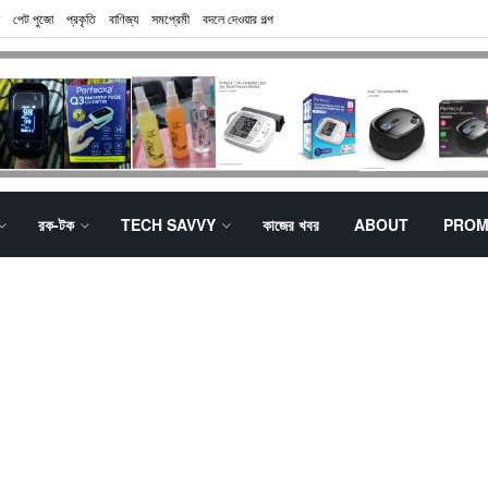
পেট পুজো
প্রকৃতি
বাণিজ্য
সমপ্রেমী
বদলে দেওয়ার গল্প
রক-টক
TECH SAVVY
কাজের খবর
ABOUT
PROM