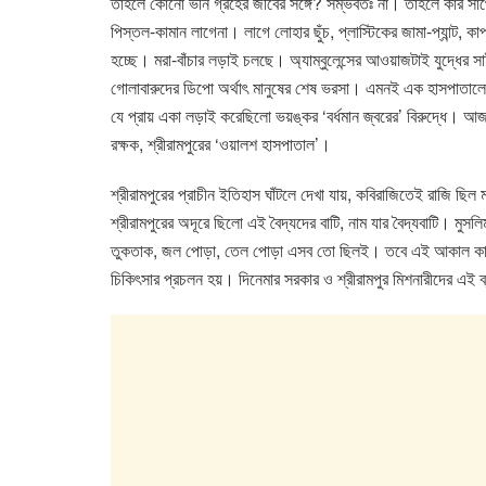
তাহলে কোনো ভীন গ্রহের জীবের সঙ্গে? সম্ভবতঃ না। তাহলে কার সাথ
e
er
s
e
পিস্তল-কামান লাগেনা। লাগে লোহার ছুঁচ, প্লাস্টিকের জামা-প্যান্ট, কা
b
A
dI
হচ্ছে। মরা-বাঁচার লড়াই চলছে। অ্যাম্বুলেন্সের আওয়াজটাই যুদ্ধের সাই
o
p
n
গোলাবারুদের ডিপো অর্থাৎ মানুষের শেষ ভরসা। এমনই এক হাসপাতালে
যে প্রায় একা লড়াই করেছিলো ভয়ঙ্কর ‘বর্ধমান জ্বরের’ বিরুদ্ধে। আজ
o
p
রক্ষক, শ্রীরামপুরের ‘ওয়ালশ হাসপাতাল’।
k
শ্রীরামপুরের প্রাচীন ইতিহাস ঘাঁটলে দেখা যায়, কবিরাজিতেই রাজি ছি
শ্রীরামপুরের অদূরে ছিলো এই বৈদ্যদের বাটি, নাম যার বৈদ্যবাটি। মুসল
তুকতাক, জল পোড়া, তেল পোড়া এসব তো ছিলই। তবে এই আকাল কাটে আ
চিকিৎসার প্রচলন হয়। দিনেমার সরকার ও শ্রীরামপুর মিশনারীদের এই ব