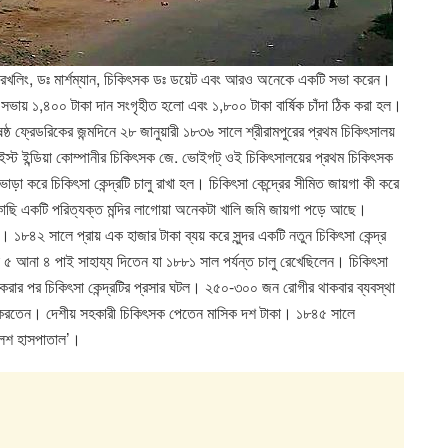
 রেখলিং, ডঃ মার্শম্যান, চিকিৎসক ডঃ ডয়েট এবং আরও অনেকে একটি সভা করেন।
ন। সভায় ১,৪০০ টাকা দান সংগৃহীত হলো এবং ১,৮০০ টাকা বার্ষিক চাঁদা ঠিক করা হল।
 ষষ্ঠ ফ্রেডরিকের জন্মদিনে ২৮ জানুয়ারী ১৮৩৬ সালে শ্রীরামপুরের প্রথম চিকিৎসালয়
 ইস্ট ইন্ডিয়া কোম্পানীর চিকিৎসক জে. ভোইগট্ ওই চিকিৎসালয়ের প্রথম চিকিৎসক
া করে চিকিৎসা কেন্দ্রটি চালু রাখা হল। চিকিৎসা কেন্দ্রের সীমিত জায়গা কী করে
কাছি একটি পরিত্যক্ত মন্দির লাগোয়া অনেকটা খালি জমি জায়গা পড়ে আছে।
 ১৮৪২ সালে প্রায় এক হাজার টাকা ব্যয় করে সুন্দর একটি নতুন চিকিৎসা কেন্দ্র
কা ৫ আনা ৪ পাই সাহায্য দিতেন যা ১৮৮১ সাল পর্যন্ত চালু রেখেছিলেন। চিকিৎসা
ন করার পর চিকিৎসা কেন্দ্রটির প্রসার ঘটল। ২৫০-৩০০ জন রোগীর থাকবার ব্যবস্থা
সা করতেন। দেশীয় সহকারী চিকিৎসক পেতেন মাসিক দশ টাকা। ১৮৪৫ সালে
ালশ হাসপাতাল’।