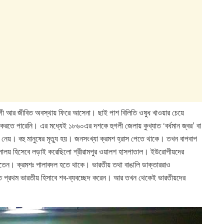
ী আর জীবিত অবস্থায় ফিরে আসেনা। ছাই পাশ বিলিতি ওষুধ খাওয়ার চেয়ে
রতে পারেনি। এর মধ্যেই ১৮৬০এর দশকে হুগলী জেলায় কুখ্যাত ‘বর্ধমান জ্বর’ বা
ীর রূপ নেয়। বহু মানুষের মৃত্যু হয়। জনসংখ্যা ক্রমশ হ্রাস পেতে থাকে। তখন বাপবাপ
সালয় হিসেবে লড়াই করেছিলো শ্রীরামপুর ওয়ালশ হাসপাতাল। ইউরোপীয়দের
রতেন। ক্রমশঃ পালাবদল হতে থাকে। ভারতীয় তথা বাঙালি ডাক্তাররাও
প্ত প্রথম ভারতীয় হিসাবে শব-ব্যবচ্ছেদ করেন। আর তখন থেকেই ভারতীয়দের