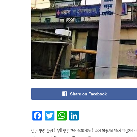
Share on Facebook
F
T
W
Li
a
wi
h
n
যুদ্ধ যুদ্ধ যুদ্ধ ! হ্যাঁ যুদ্ধ শুরু হয়েগেছে ! তবে মানুষের সাথে মান
c
tt
at
k