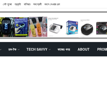
পেট পুজো
প্রকৃতি
বাণিজ্য
সমপ্রেমী
বদলে দেওয়ার গল্প
রক-টক
TECH SAVVY
কাজের খবর
ABOUT
PROM