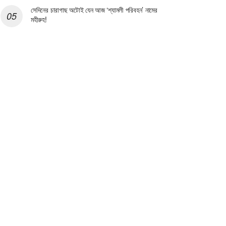
সেদিনের চারাগাছ অটোই যেন আজ ‘শ্যামলী পরিবহন’ নামের
মহীরুহ!