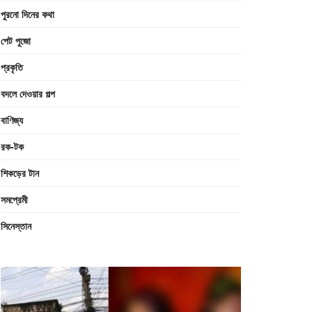
পুরনো দিনের কথা
পেট পুজো
প্রকৃতি
বদলে দেওয়ার গল্প
বাণিজ্য
রক-টক
শিকড়ের টান
সমপ্রেমী
সিনেস্তান