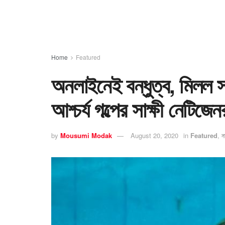
Home
Featured
অনলাইনেই বন্ধুত্ব, মিলল 
আশ্চর্য গল্পের সাক্ষী নেটিজে
by
Mousumi Modak
August 20, 2020
in
Featured
,
ন