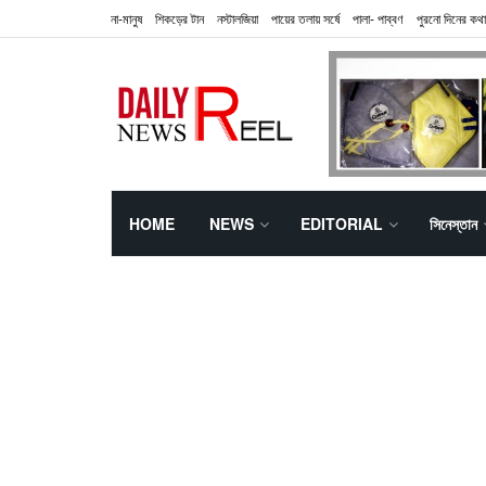
না-মানুষ
শিকড়ের টান
নস্টালজিয়া
পায়ের তলায় সর্ষে
পালা- পাব্বণ
পুরনো দিনের কথা
HOME
NEWS
EDITORIAL
সিনেস্তান