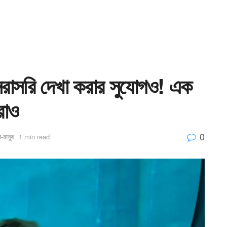
সরাসরি দেখা করার সুযোগও! এক
নরাও
0
া-মানুষ
1 min read