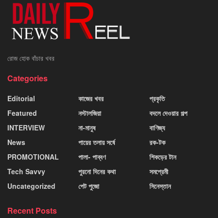
রোজ হোক বাঁচার খবর
Categories
Editorial
কাজের খবর
প্রকৃতি
Featured
নস্টালজিয়া
বদলে দেওয়ার গল্প
INTERVIEW
না-মানুষ
বাণিজ্য
News
পায়ের তলায় সর্ষে
রক-টক
PROMOTIONAL
পালা- পাব্বণ
শিকড়ের টান
Tech Savvy
পুরনো দিনের কথা
সমপ্রেমী
Uncategorized
পেট পুজো
সিনেস্তান
Recent Posts