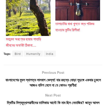
তালাচাবির বাধা খুলতে বদ্ধ পরিকর
হাওড়ার কুটির শিল্পীরা!
মহানন্দা অরণ্যের ছায়ায় পাহাড়ি
জীবনের অফবিট ঠিকানা…
Tags:
Bird
Humanity
India
Previous Post
বাংলাদেশের মুঘল স্থাপত্য লালবাগ কেল্লা! যার রহস্যে মোড়া সুড়ঙ্গে একবার ঢুকলে
আজও হদিশ মেলে না যে কোনও প্রাণীর!
Next Post
দ্বিতীয় বিশ্বযুদ্ধাপরাধীদের তালিকায় আদৌ কি নাম ছিল নেতাজির? জানুন আসল