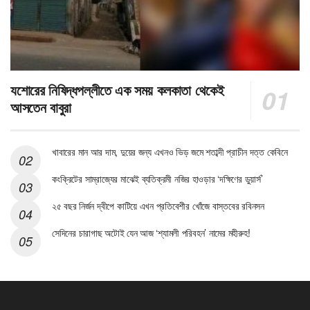
যশোরের নিষিদ্ধপল্লীতে এক সময় কলকাতা থেকেই
আসতেন বাবুরা
খাবারের মান আর দাম, দুয়ের জন্য এখনও ভিড় জমে শতাব্দী প্রাচীন দত্ত কেবিনে
কংক্রিটের সাম্রাজ্যের মাঝেই ব্যতিক্রমী নজির হাওড়ার ‘দক্ষিণের ডুয়ার্স’
২৫ বছর নির্জন দ্বীপে কাটিয়ে এখন প্রতিবেশীর খোঁজে বাস্তবের রবিনসন
সেদিনের চারাগাছ অটোই যেন আজ ‘শ্যামলী পরিবহন’ নামের মহীরুহ!