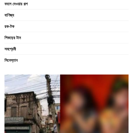
বদলে দেওয়ার গল্প
বাণিজ্য
রক-টক
শিকড়ের টান
সমপ্রেমী
সিনেস্তান