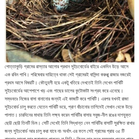
পোত্তাকুড়ি গ্রামের রাস্তার আলোর প্রধান সুইচবোর্ডের বাইরে একদিন উড়ে আসে
এক রবিন পাখি। পরিষেবার দায়িত্বে থাকা সেই গ্রামেরই বাসিন্দা করুপ্পু রাজার নজরেই
প্রথম আসে বিষয়টি। কৌতুহলী হয়ে একটু খতিয়ে দেখতেই তিনি দেখেন পাখিটি
সুইচবোর্ডের আশেপাশে খড় এবং গাছের ডালের কুটোকাটা সংগ্রহ করে এনেছে।
সম্ভবতঃ নিজের বাসা বানানোর জন্যই এই কাজটি করে পাখিটি। এরপর যখনই রাজা
সুইচবোর্ড চালু করতে যেতেন পাখিটি ভয়ে, প্রাণ বাঁচানোর তাগিদেই সেখান থেকে উড়ে
পালাত। চারদিনের মাথায় তিনি লক্ষ্য করেন পাখিটির বাসায় সবুজ-নীল রঙের দাগযুক্ত
ছোট্ট ছোট্ট তিনটি ডিম। সেটি দেখেই তিনি সিদ্ধান্ত নেন পাখিটির বাসাটি সুরক্ষিত রাখার
জন্য সুইচবোর্ড আর চালু করা যাবে না৷ অর্থাৎ এর ফলে সেই গ্রামের প্রায় ৩৫ টি
রাস্তার আলো আর জ্বালাতে পারবেন না তিনি। কিন্তু তার ফলে সমস্যায় পড়তে পারে