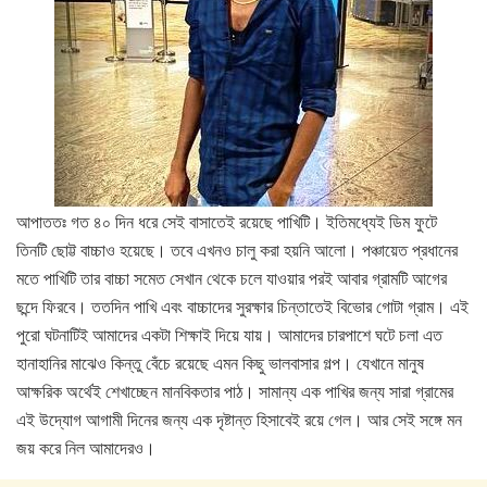
আপাততঃ গত ৪০ দিন ধরে সেই বাসাতেই রয়েছে পাখিটি। ইতিমধ্যেই ডিম ফুটে
তিনটি ছোট্ট বাচ্চাও হয়েছে। তবে এখনও চালু করা হয়নি আলো। পঞ্চায়েত প্রধানের
মতে পাখিটি তার বাচ্চা সমেত সেখান থেকে চলে যাওয়ার পরই আবার গ্রামটি আগের
ছন্দে ফিরবে। ততদিন পাখি এবং বাচ্চাদের সুরক্ষার চিন্তাতেই বিভোর গোটা গ্রাম। এই
পুরো ঘটনাটিই আমাদের একটা শিক্ষাই দিয়ে যায়। আমাদের চারপাশে ঘটে চলা এত
হানাহানির মাঝেও কিন্তু বেঁচে রয়েছে এমন কিছু ভালবাসার গল্প। যেখানে মানুষ
আক্ষরিক অর্থেই শেখাচ্ছেন মানবিকতার পাঠ। সামান্য এক পাখির জন্য সারা গ্রামের
এই উদ্যোগ আগামী দিনের জন্য এক দৃষ্টান্ত হিসাবেই রয়ে গেল। আর সেই সঙ্গে মন
জয় করে নিল আমাদেরও।