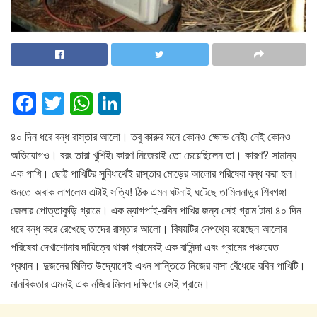
F
T
W
Li
a
wi
h
n
৪০ দিন ধরে বন্ধ রাস্তার আলো। তবু কারুর মনে কোনও ক্ষোভ নেই৷ নেই কোনও
c
tt
at
k
অভিযোগও। বরং তারা খুশিই৷ কারণ নিজেরাই তো চেয়েছিলেন তা। কারণ? সামান্য
e
er
s
e
এক পাখি। ছোট্ট পাখিটির সুবিধার্থেই রাস্তার মোড়ের আলোর পরিষেবা বন্ধ করা হল।
b
A
dI
শুনতে অবাক লাগলেও এটাই সত্যি! ঠিক এমন ঘটনাই ঘটেছে তামিলনাড়ুর শিবগঙ্গা
o
p
n
জেলার পোত্তাকুড়ি গ্রামে। এক ম্যাগপাই-রবিন পাখির জন্য সেই গ্রাম টানা ৪০ দিন
ধরে বন্ধ করে রেখেছে তাদের রাস্তার আলো। বিষয়টির নেপথ্যে রয়েছেন আলোর
o
p
পরিষেবা দেখাশোনার দায়িত্বে থাকা গ্রামেরই এক বাসিন্দা এবং গ্রামের পঞ্চায়েত
k
প্রধান। দুজনের মিলিত উদ্যোগেই এখন শান্তিতে নিজের বাসা বেঁধেছে রবিন পাখিটি।
মানবিকতার এমনই এক নজির মিলল দক্ষিণের সেই গ্রামে।