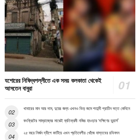
যশোরের নিষিদ্ধপল্লীতে এক সময় কলকাতা থেকেই
আসতেন বাবুরা
খাবারের মান আর দাম, দুয়ের জন্য এখনও ভিড় জমে শতাব্দী প্রাচীন দত্ত কেবিনে
কংক্রিটের সাম্রাজ্যের মাঝেই ব্যতিক্রমী নজির হাওড়ার ‘দক্ষিণের ডুয়ার্স’
২৫ বছর নির্জন দ্বীপে কাটিয়ে এখন প্রতিবেশীর খোঁজে বাস্তবের রবিনসন