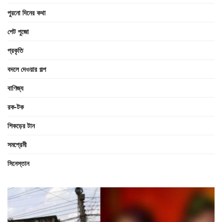
পুরনো দিনের কথা
পেট পুজো
প্রকৃতি
বদলে দেওয়ার গল্প
বাণিজ্য
রক-টক
শিকড়ের টান
সমপ্রেমী
সিনেস্তান