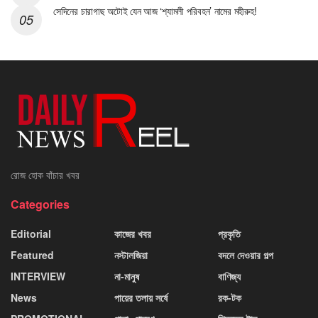
সেদিনের চারাগাছ অটোই যেন আজ ‘শ্যামলী পরিবহন’ নামের মহীরুহ!
রোজ হোক বাঁচার খবর
Categories
Editorial
কাজের খবর
প্রকৃতি
Featured
নস্টালজিয়া
বদলে দেওয়ার গল্প
INTERVIEW
না-মানুষ
বাণিজ্য
News
পায়ের তলায় সর্ষে
রক-টক