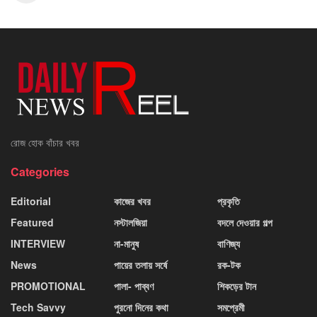
রোজ হোক বাঁচার খবর
Categories
Editorial
কাজের খবর
প্রকৃতি
Featured
নস্টালজিয়া
বদলে দেওয়ার গল্প
INTERVIEW
না-মানুষ
বাণিজ্য
News
পায়ের তলায় সর্ষে
রক-টক
PROMOTIONAL
পালা- পাব্বণ
শিকড়ের টান
Tech Savvy
পুরনো দিনের কথা
সমপ্রেমী