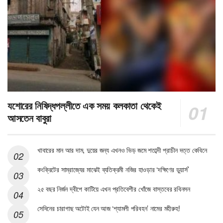
যশোরের নিষিদ্ধপল্লীতে এক সময় কলকাতা থেকেই
আসতেন বাবুরা
খাবারের মান আর দাম, দুয়ের জন্য এখনও ভিড় জমে শতাব্দী প্রাচীন দত্ত কেবিনে
কংক্রিটের সাম্রাজ্যের মাঝেই ব্যতিক্রমী নজির হাওড়ার ‘দক্ষিণের ডুয়ার্স’
২৫ বছর নির্জন দ্বীপে কাটিয়ে এখন প্রতিবেশীর খোঁজে বাস্তবের রবিনসন
সেদিনের চারাগাছ অটোই যেন আজ ‘শ্যামলী পরিবহন’ নামের মহীরুহ!