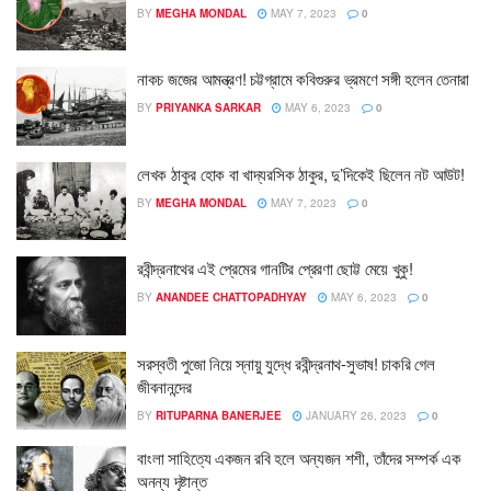
BY
MEGHA MONDAL
MAY 7, 2023
0
নাকচ জজের আমন্ত্রণ! চট্টগ্রামে কবিগুরুর ভ্রমণে সঙ্গী হলেন তেনারা
BY
PRIYANKA SARKAR
MAY 6, 2023
0
লেখক ঠাকুর হোক বা খাদ্যরসিক ঠাকুর, দু’দিকেই ছিলেন নট আউট!
BY
MEGHA MONDAL
MAY 7, 2023
0
রবীন্দ্রনাথের এই প্রেমের গানটির প্রেরণা ছোট্ট মেয়ে খুকু!
BY
ANANDEE CHATTOPADHYAY
MAY 6, 2023
0
সরস্বতী পুজো নিয়ে স্নায়ু যুদ্ধে রবীন্দ্রনাথ-সুভাষ! চাকরি গেল
জীবনানন্দের
BY
RITUPARNA BANERJEE
JANUARY 26, 2023
0
বাংলা সাহিত্যে একজন রবি হলে অন্যজন শশী, তাঁদের সম্পর্ক এক
অনন্য দৃষ্টান্ত