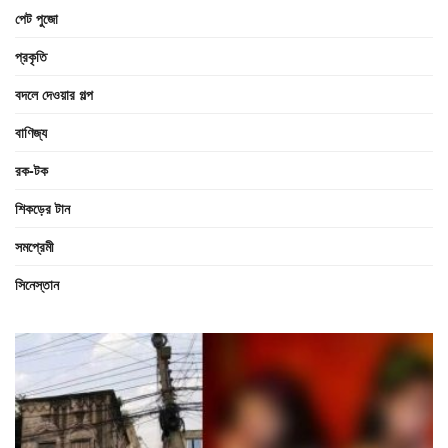
পেট পুজো
প্রকৃতি
বদলে দেওয়ার গল্প
বাণিজ্য
রক-টক
শিকড়ের টান
সমপ্রেমী
সিনেস্তান