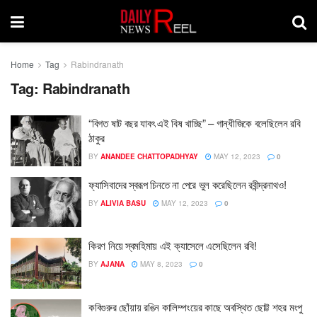
Home
Tag
Rabindranath
Tag:
Rabindranath
“বিগত ষাট বছর যাবৎ এই বিষ খাচ্ছি” – গান্ধীজিকে বলেছিলেন রবি
ঠাকুর
BY
ANANDEE CHATTOPADHYAY
MAY 12, 2023
0
ফ্যাসিবাদের স্বরূপ চিনতে না পেরে ভুল করেছিলেন রবীন্দ্রনাথও!
BY
ALIVIA BASU
MAY 12, 2023
0
কিরণ নিয়ে স্বমহিমায় এই ক্যাসেলে এসেছিলেন রবি!
BY
AJANA
MAY 8, 2023
0
কবিগুরুর ছোঁয়ায় রঙিন কালিম্পংয়ের কাছে অবস্থিত ছোট্ট শহর মংপু