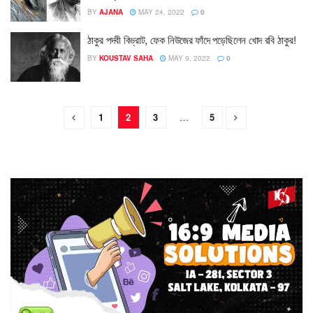
BY
AJANA
MAY 24, 2022
0
ঠাকুর পদবী বিভ্রাট, ফেক নিউজের ফাঁদে পড়েছিলেন খোদ রবি ঠাকুর!
BY
KOUSTAV SAHA
MAY 9, 2022
0
1
2
3
…
5