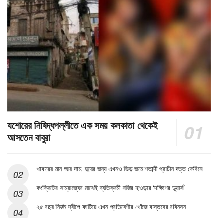
যশোরের নিষিদ্ধপল্লীতে এক সময় কলকাতা থেকেই
আসতেন বাবুরা
খাবারের মান আর দাম, দুয়ের জন্য এখনও ভিড় জমে শতাব্দী প্রাচীন দত্ত কেবিনে
কংক্রিটের সাম্রাজ্যের মাঝেই ব্যতিক্রমী নজির হাওড়ার ‘দক্ষিণের ডুয়ার্স’
২৫ বছর নির্জন দ্বীপে কাটিয়ে এখন প্রতিবেশীর খোঁজে বাস্তবের রবিনসন