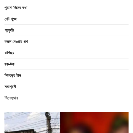
পুরনো দিনের কথা
পেট পুজো
প্রকৃতি
বদলে দেওয়ার গল্প
বাণিজ্য
রক-টক
শিকড়ের টান
সমপ্রেমী
সিনেস্তান