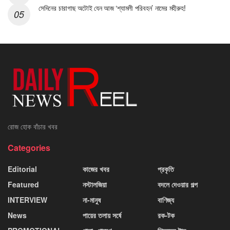
সেদিনের চারাগাছ অটোই যেন আজ ‘শ্যামলী পরিবহন’ নামের মহীরুহ!
রোজ হোক বাঁচার খবর
Categories
Editorial
কাজের খবর
প্রকৃতি
Featured
নস্টালজিয়া
বদলে দেওয়ার গল্প
INTERVIEW
না-মানুষ
বাণিজ্য
News
পায়ের তলায় সর্ষে
রক-টক