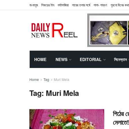
না-মানুষ
শিকড়ের টান
নস্টালজিয়া
পায়ের তলায় সর্ষে
পালা- পাব্বণ
পুরনো দিনের কথা
HOME
NEWS
EDITORIAL
সিনেস্তান
Home
Tag
Muri Mela
Tag:
Muri Mela
পিঠের র
মেলাতে!