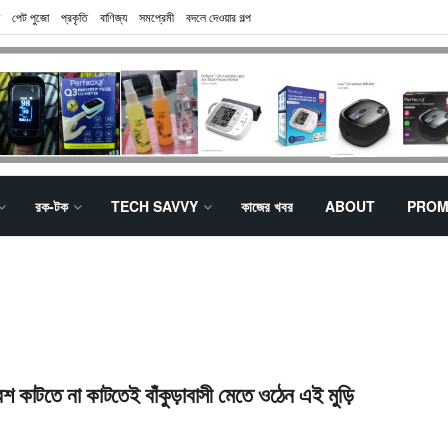
পেট পুজো
প্রকৃতি
বাণিজ্য
সমপ্রেমী
বদলে দেওয়ার গল্প
রক-টক
TECH SAVVY
কাজের খবর
ABOUT
PROM
েশ কাটতে না কাটতেই বাঁকুড়াবাসী মেতে ওঠেন এই মুড়ি