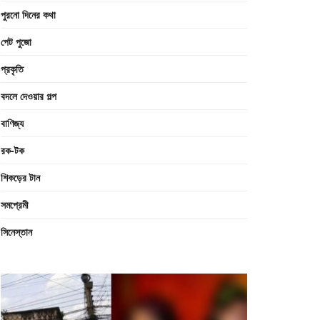
পুরনো দিনের কথা
পেট পুজো
প্রকৃতি
বদলে দেওয়ার গল্প
বাণিজ্য
রক-টক
শিকড়ের টান
সমপ্রেমী
সিনেস্তান