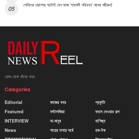
সেদিনের চারাগাছ অটোই যেন আজ ‘শ্যামলী পরিবহন’ নামের মহীরুহ!
রোজ হোক বাঁচার খবর
Categories
Editorial
কাজের খবর
প্রকৃতি
Featured
নস্টালজিয়া
বদলে দেওয়ার গল্প
INTERVIEW
না-মানুষ
বাণিজ্য
News
পায়ের তলায় সর্ষে
রক-টক