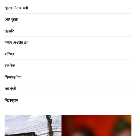
পুরনো দিনের কথা
পেট পুজো
প্রকৃতি
বদলে দেওয়ার গল্প
বাণিজ্য
রক-টক
শিকড়ের টান
সমপ্রেমী
সিনেস্তান