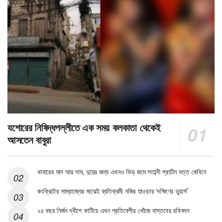
যশোরের নিষিদ্ধপল্লীতে এক সময় কলকাতা থেকেই
আসতেন বাবুরা
খাবারের মান আর দাম, দুয়ের জন্য এখনও ভিড় জমে শতাব্দী প্রাচীন দত্ত কেবিনে
কংক্রিটের সাম্রাজ্যের মাঝেই ব্যতিক্রমী নজির হাওড়ার ‘দক্ষিণের ডুয়ার্স’
২৫ বছর নির্জন দ্বীপে কাটিয়ে এখন প্রতিবেশীর খোঁজে বাস্তবের রবিনসন