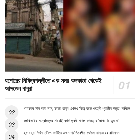
যশোরের নিষিদ্ধপল্লীতে এক সময় কলকাতা থেকেই
আসতেন বাবুরা
খাবারের মান আর দাম, দুয়ের জন্য এখনও ভিড় জমে শতাব্দী প্রাচীন দত্ত কেবিনে
কংক্রিটের সাম্রাজ্যের মাঝেই ব্যতিক্রমী নজির হাওড়ার ‘দক্ষিণের ডুয়ার্স’
২৫ বছর নির্জন দ্বীপে কাটিয়ে এখন প্রতিবেশীর খোঁজে বাস্তবের রবিনসন