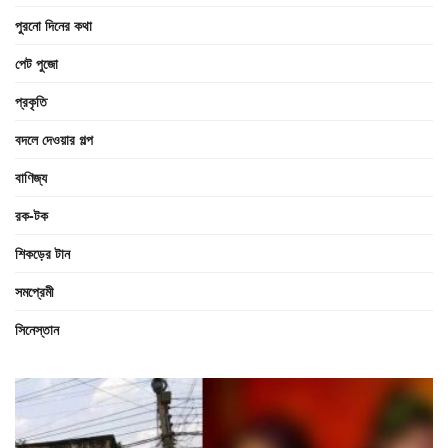
পুরনো দিনের কথা
পেট পুজো
প্রকৃতি
বদলে দেওয়ার গল্প
বাণিজ্য
রক-টক
শিকড়ের টান
সমপ্রেমী
সিনেস্তান