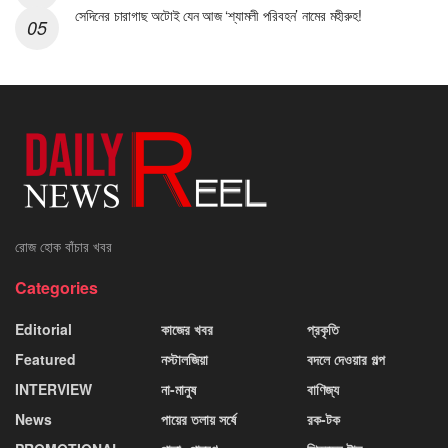
সেদিনের চারাগাছ অটোই যেন আজ ‘শ্যামলী পরিবহন’ নামের মহীরুহ!
রোজ হোক বাঁচার খবর
Categories
Editorial
কাজের খবর
প্রকৃতি
Featured
নস্টালজিয়া
বদলে দেওয়ার গল্প
INTERVIEW
না-মানুষ
বাণিজ্য
News
পায়ের তলায় সর্ষে
রক-টক