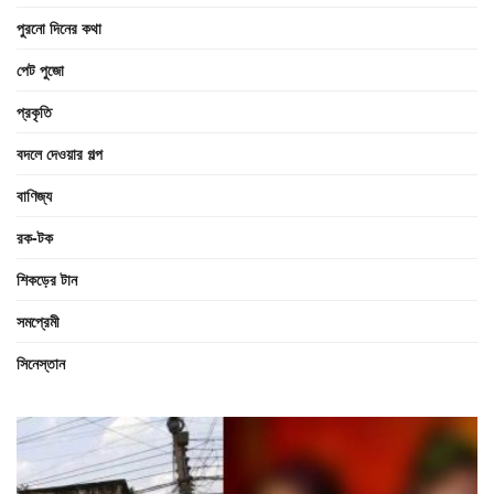
পুরনো দিনের কথা
পেট পুজো
প্রকৃতি
বদলে দেওয়ার গল্প
বাণিজ্য
রক-টক
শিকড়ের টান
সমপ্রেমী
সিনেস্তান