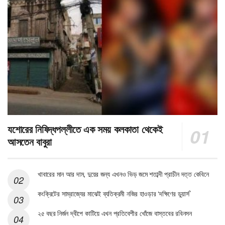
যশোরের নিষিদ্ধপল্লীতে এক সময় কলকাতা থেকেই
আসতেন বাবুরা
খাবারের মান আর দাম, দুয়ের জন্য এখনও ভিড় জমে শতাব্দী প্রাচীন দত্ত কেবিনে
কংক্রিটের সাম্রাজ্যের মাঝেই ব্যতিক্রমী নজির হাওড়ার ‘দক্ষিণের ডুয়ার্স’
২৫ বছর নির্জন দ্বীপে কাটিয়ে এখন প্রতিবেশীর খোঁজে বাস্তবের রবিনসন