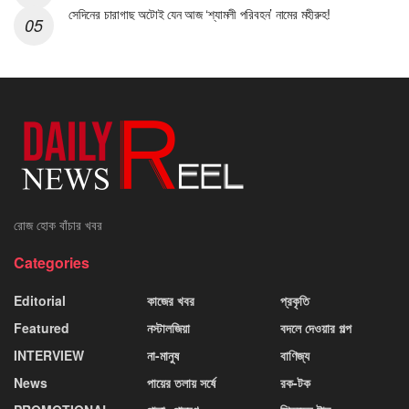
সেদিনের চারাগাছ অটোই যেন আজ ‘শ্যামলী পরিবহন’ নামের মহীরুহ!
রোজ হোক বাঁচার খবর
Categories
Editorial
কাজের খবর
প্রকৃতি
Featured
নস্টালজিয়া
বদলে দেওয়ার গল্প
INTERVIEW
না-মানুষ
বাণিজ্য
News
পায়ের তলায় সর্ষে
রক-টক