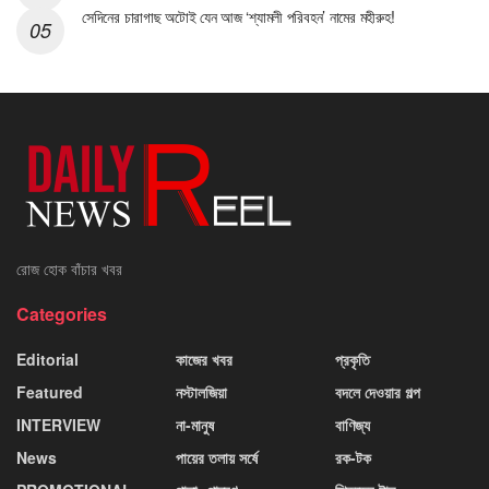
সেদিনের চারাগাছ অটোই যেন আজ ‘শ্যামলী পরিবহন’ নামের মহীরুহ!
রোজ হোক বাঁচার খবর
Categories
Editorial
কাজের খবর
প্রকৃতি
Featured
নস্টালজিয়া
বদলে দেওয়ার গল্প
INTERVIEW
না-মানুষ
বাণিজ্য
News
পায়ের তলায় সর্ষে
রক-টক