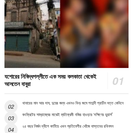
যশোরের নিষিদ্ধপল্লীতে এক সময় কলকাতা থেকেই
আসতেন বাবুরা
খাবারের মান আর দাম, দুয়ের জন্য এখনও ভিড় জমে শতাব্দী প্রাচীন দত্ত কেবিনে
কংক্রিটের সাম্রাজ্যের মাঝেই ব্যতিক্রমী নজির হাওড়ার ‘দক্ষিণের ডুয়ার্স’
২৫ বছর নির্জন দ্বীপে কাটিয়ে এখন প্রতিবেশীর খোঁজে বাস্তবের রবিনসন