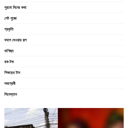
পুরনো দিনের কথা
পেট পুজো
প্রকৃতি
বদলে দেওয়ার গল্প
বাণিজ্য
রক-টক
শিকড়ের টান
সমপ্রেমী
সিনেস্তান