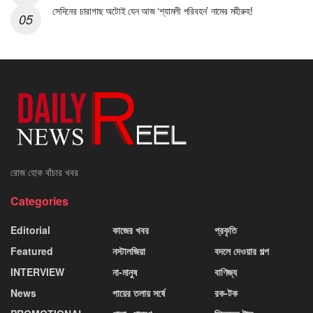
সেদিনের চারাগাছ অটোই যেন আজ ‘শ্যামলী পরিবহন’ নামের মহীরুহ!
রোজ হোক বাঁচার খবর
Categories
Editorial
কাজের খবর
প্রকৃতি
Featured
নস্টালজিয়া
বদলে দেওয়ার গল্প
INTERVIEW
না-মানুষ
বাণিজ্য
News
পায়ের তলায় সর্ষে
রক-টক