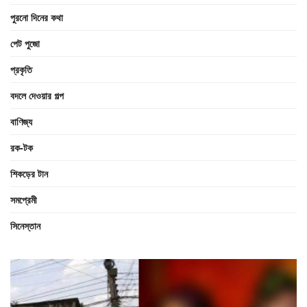
পুরনো দিনের কথা
পেট পুজো
প্রকৃতি
বদলে দেওয়ার গল্প
বাণিজ্য
রক-টক
শিকড়ের টান
সমপ্রেমী
সিনেস্তান