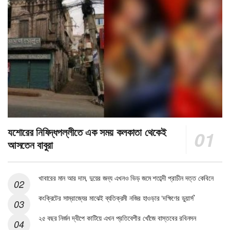
যশোরের নিষিদ্ধপল্লীতে এক সময় কলকাতা থেকেই
আসতেন বাবুরা
খাবারের মান আর দাম, দুয়ের জন্য এখনও ভিড় জমে শতাব্দী প্রাচীন দত্ত কেবিনে
কংক্রিটের সাম্রাজ্যের মাঝেই ব্যতিক্রমী নজির হাওড়ার ‘দক্ষিণের ডুয়ার্স’
২৫ বছর নির্জন দ্বীপে কাটিয়ে এখন প্রতিবেশীর খোঁজে বাস্তবের রবিনসন