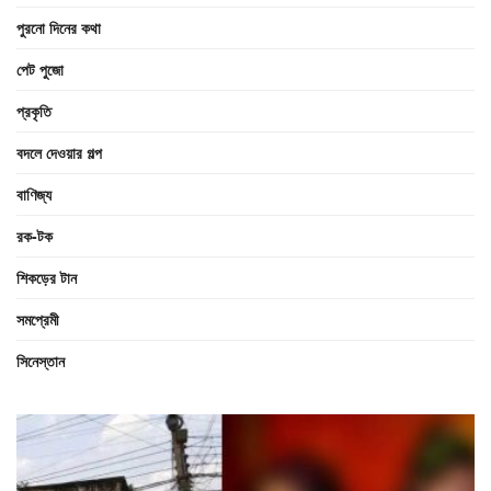
পুরনো দিনের কথা
পেট পুজো
প্রকৃতি
বদলে দেওয়ার গল্প
বাণিজ্য
রক-টক
শিকড়ের টান
সমপ্রেমী
সিনেস্তান