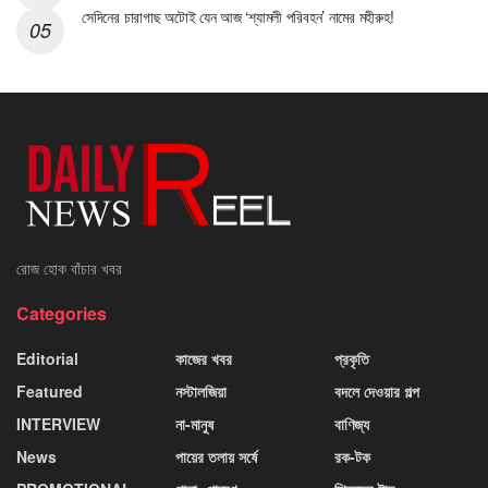
সেদিনের চারাগাছ অটোই যেন আজ ‘শ্যামলী পরিবহন’ নামের মহীরুহ!
রোজ হোক বাঁচার খবর
Categories
Editorial
কাজের খবর
প্রকৃতি
Featured
নস্টালজিয়া
বদলে দেওয়ার গল্প
INTERVIEW
না-মানুষ
বাণিজ্য
News
পায়ের তলায় সর্ষে
রক-টক