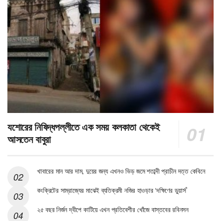
যশোরের নিষিদ্ধপল্লীতে এক সময় কলকাতা থেকেই
আসতেন বাবুরা
খাবারের মান আর দাম, দুয়ের জন্য এখনও ভিড় জমে শতাব্দী প্রাচীন দত্ত কেবিনে
কংক্রিটের সাম্রাজ্যের মাঝেই ব্যতিক্রমী নজির হাওড়ার ‘দক্ষিণের ডুয়ার্স’
২৫ বছর নির্জন দ্বীপে কাটিয়ে এখন প্রতিবেশীর খোঁজে বাস্তবের রবিনসন