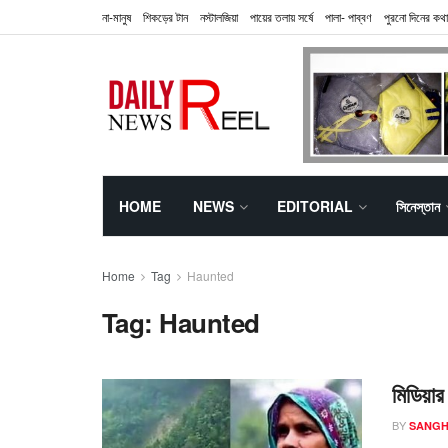
না-মানুষ
শিকড়ের টান
নস্টালজিয়া
পায়ের তলায় সর্ষে
পালা- পাব্বণ
পুরনো দিনের কথা
HOME
NEWS
EDITORIAL
সিনেস্তান
Home
Tag
Haunted
Tag:
Haunted
মিডিয়ার 
BY
SANGH