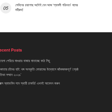
সেদিনের চারাগাছ অটোই যেন আজ ‘শ্যামলী পরিবহন’ নামের
মহীরুহ!
ecent Posts
েলা পেরিয়ে মাগুরার বাজার মাতাচ্ছে কাঠ লিচু
াতায় চাঁদের হাট: বঙ্গ সংস্কৃতি ফোরামের উদ্যোগে জাঁকজমকপূর্ণ ‘শ্রেষ্ঠ
রতিভা সম্মান ২০২৬’
নাক্স অ্যাডমিন পদে স্থায়ী চাকরি! এখনই আবেদন করুন