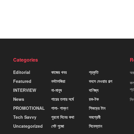
Categories
R
Editorial
কাজের খবর
প্রকৃতি
অবহ
Featured
নস্টালজিয়া
বদলে দেওয়ার গল্প
কলক
প্
INTERVIEW
না-মানুষ
বাণিজ্য
News
পায়ের তলায় সর্ষে
রক-টক
লি
PROMOTIONAL
পালা- পাব্বণ
শিকড়ের টান
Tech Savvy
পুরনো দিনের কথা
সমপ্রেমী
Uncategorized
পেট পুজো
সিনেস্তান