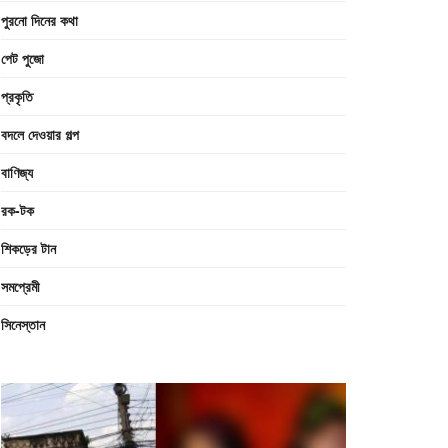
পুরনো দিনের কথা
পেট পুজো
প্রকৃতি
বদলে দেওয়ার গল্প
বাণিজ্য
রক-টক
শিকড়ের টান
সমপ্রেমী
সিনেস্তান