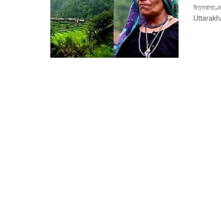
উত্তরাখণ্ড
Uttarakhan