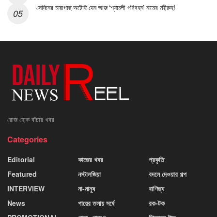
সেদিনের চারাগাছ অটোই যেন আজ ‘শ্যামলী পরিবহন’ নামের মহীরুহ!
রোজ হোক বাঁচার খবর
Categories
Editorial
কাজের খবর
প্রকৃতি
Featured
নস্টালজিয়া
বদলে দেওয়ার গল্প
INTERVIEW
না-মানুষ
বাণিজ্য
News
পায়ের তলায় সর্ষে
রক-টক