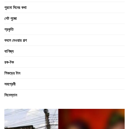
পুরনো দিনের কথা
পেট পুজো
প্রকৃতি
বদলে দেওয়ার গল্প
বাণিজ্য
রক-টক
শিকড়ের টান
সমপ্রেমী
সিনেস্তান