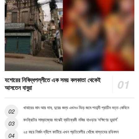
যশোরের নিষিদ্ধপল্লীতে এক সময় কলকাতা থেকেই
আসতেন বাবুরা
খাবারের মান আর দাম, দুয়ের জন্য এখনও ভিড় জমে শতাব্দী প্রাচীন দত্ত কেবিনে
কংক্রিটের সাম্রাজ্যের মাঝেই ব্যতিক্রমী নজির হাওড়ার ‘দক্ষিণের ডুয়ার্স’
২৫ বছর নির্জন দ্বীপে কাটিয়ে এখন প্রতিবেশীর খোঁজে বাস্তবের রবিনসন