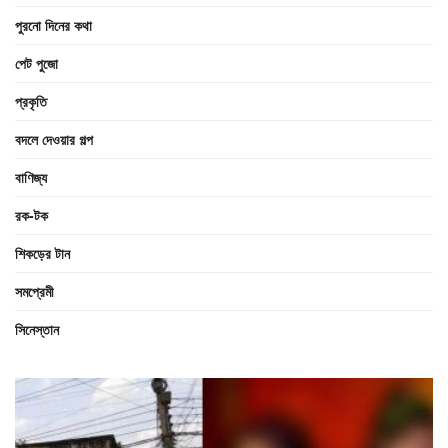
পুরনো দিনের কথা
পেট পুজো
প্রকৃতি
বদলে দেওয়ার গল্প
বাণিজ্য
রক-টক
শিকড়ের টান
সমপ্রেমী
সিনেস্তান