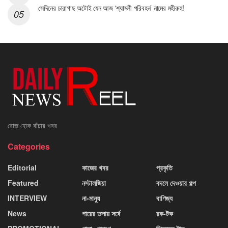
সেদিনের চারাগাছ অটোই যেন আজ ‘শ্যামলী পরিবহন’ নামের মহীরুহ!
রোজ হোক বাঁচার খবর
Categories
Editorial
কাজের খবর
প্রকৃতি
Featured
নস্টালজিয়া
বদলে দেওয়ার গল্প
INTERVIEW
না-মানুষ
বাণিজ্য
News
পায়ের তলায় সর্ষে
রক-টক