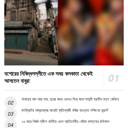
যশোরের নিষিদ্ধপল্লীতে এক সময় কলকাতা থেকেই
আসতেন বাবুরা
খাবারের মান আর দাম, দুয়ের জন্য এখনও ভিড় জমে শতাব্দী প্রাচীন দত্ত কেবিনে
কংক্রিটের সাম্রাজ্যের মাঝেই ব্যতিক্রমী নজির হাওড়ার ‘দক্ষিণের ডুয়ার্স’
২৫ বছর নির্জন দ্বীপে কাটিয়ে এখন প্রতিবেশীর খোঁজে বাস্তবের রবিনসন