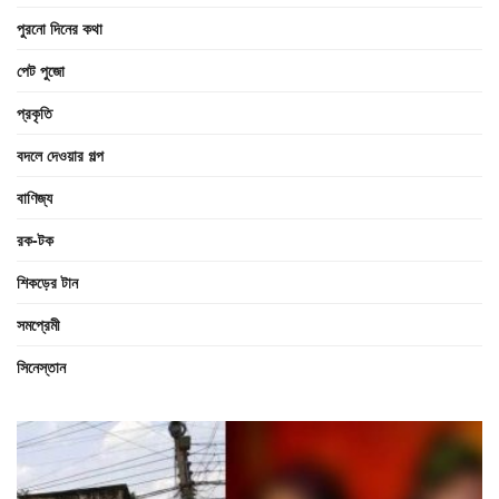
পুরনো দিনের কথা
পেট পুজো
প্রকৃতি
বদলে দেওয়ার গল্প
বাণিজ্য
রক-টক
শিকড়ের টান
সমপ্রেমী
সিনেস্তান