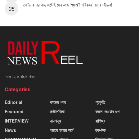
সেদিনের চারাগাছ অটোই যেন আজ ‘শ্যামলী পরিবহন’ নামের মহীরুহ!
রোজ হোক বাঁচার খবর
Categories
Editorial
কাজের খবর
প্রকৃতি
Featured
নস্টালজিয়া
বদলে দেওয়ার গল্প
INTERVIEW
না-মানুষ
বাণিজ্য
News
পায়ের তলায় সর্ষে
রক-টক