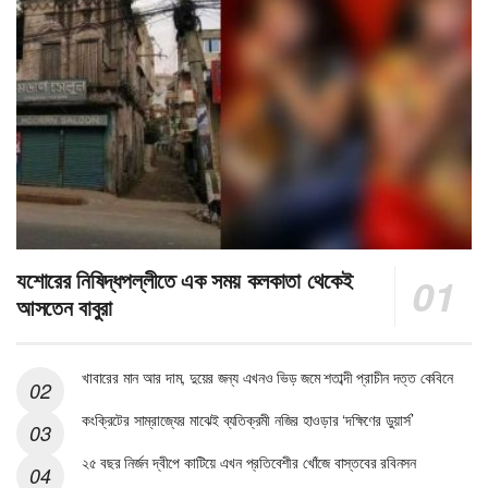
যশোরের নিষিদ্ধপল্লীতে এক সময় কলকাতা থেকেই
আসতেন বাবুরা
খাবারের মান আর দাম, দুয়ের জন্য এখনও ভিড় জমে শতাব্দী প্রাচীন দত্ত কেবিনে
কংক্রিটের সাম্রাজ্যের মাঝেই ব্যতিক্রমী নজির হাওড়ার ‘দক্ষিণের ডুয়ার্স’
২৫ বছর নির্জন দ্বীপে কাটিয়ে এখন প্রতিবেশীর খোঁজে বাস্তবের রবিনসন