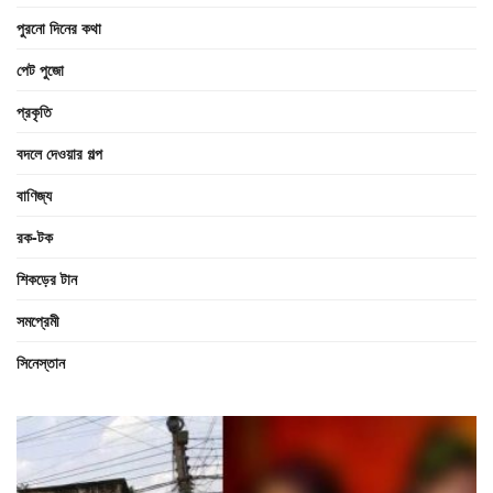
পুরনো দিনের কথা
পেট পুজো
প্রকৃতি
বদলে দেওয়ার গল্প
বাণিজ্য
রক-টক
শিকড়ের টান
সমপ্রেমী
সিনেস্তান