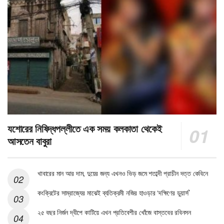
যশোরের নিষিদ্ধপল্লীতে এক সময় কলকাতা থেকেই
আসতেন বাবুরা
খাবারের মান আর দাম, দুয়ের জন্য এখনও ভিড় জমে শতাব্দী প্রাচীন দত্ত কেবিনে
কংক্রিটের সাম্রাজ্যের মাঝেই ব্যতিক্রমী নজির হাওড়ার ‘দক্ষিণের ডুয়ার্স’
২৫ বছর নির্জন দ্বীপে কাটিয়ে এখন প্রতিবেশীর খোঁজে বাস্তবের রবিনসন