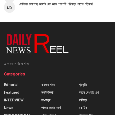
সেদিনের চারাগাছ অটোই যেন আজ ‘শ্যামলী পরিবহন’ নামের মহীরুহ!
রোজ হোক বাঁচার খবর
Categories
Editorial
কাজের খবর
প্রকৃতি
Featured
নস্টালজিয়া
বদলে দেওয়ার গল্প
INTERVIEW
না-মানুষ
বাণিজ্য
News
পায়ের তলায় সর্ষে
রক-টক